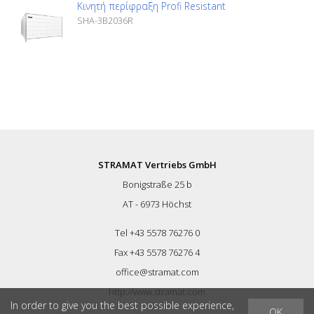
Κινητή περίφραξη Profi Resistant
SHA-3B2036R
STRAMAT Vertriebs GmbH
Bonigstraße 25 b
AT - 6973 Höchst
Tel +43 5578 76276 0
Fax +43 5578 76276 4
office@stramat.com
http://www.stramat.com
In order to give you the best possible experience,
OK