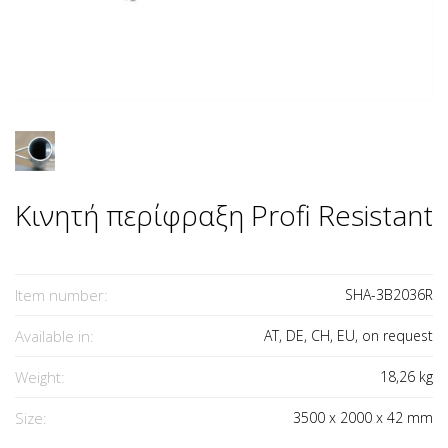
Κινητή περίφραξη Profi Resistant
Item number:
SHA-3B2036R
Available in:
AT, DE, CH, EU, on request
Weight:
18,26
kg
Size:
3500
x
2000
x
42
mm