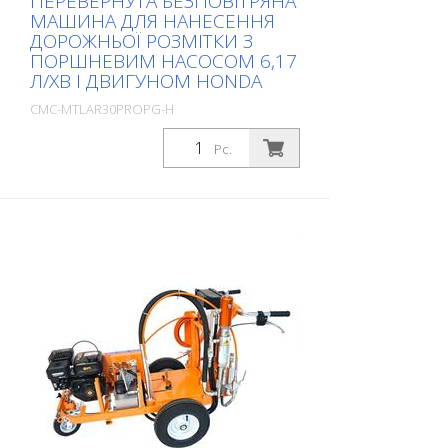
ПЕРЕВЕРНУТА БЕЗПОВІТРЯНА
МАШИНА ДЛЯ НАНЕСЕННЯ
ДОРОЖНЬОЇ РОЗМІТКИ З
ПОРШНЕВИМ НАСОСОМ 6,17
Л/ХВ І ДВИГУНОМ HONDA
CMC-MTLAR30PROPG-H
Package: Stk. (1Pc.)
Pc.
Спеціально розроблена машина для
нанесення дорожньої розмітки на
малих радіусах. Коротка колісна база і
спеціальна конструкція з двома
колесами спереду і керованим колесом
ззаду роблять її ідеальною машиною
для нанесення розмітки на крутих
поворотах. AR 30 PRO-P-G - це проста,
легка і нескладна розмічальна машина
для нанесення невеликих розміток в
професійному або муніципальному
секторі! Оснащена поршневим
насосом. Бензиновий двигун: - Модель
Honda - Потужність 6 к.с. - Ручний
стартер Стоянкове гальмо на