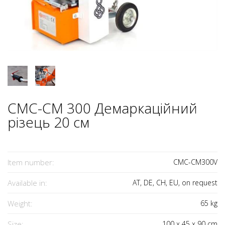
CMC-CM 300 Демаркаційний
різець 20 см
Item number:
CMC-CM300V
Available in:
AT, DE, CH, EU, on request
Weight:
65
kg
Size:
100
x
45
x
90
cm