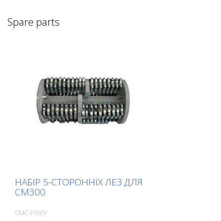
легко перейти на відповідну сторінку,
натиснувши на відповідне зображення.
Spare parts
Якщо вам потрібна додаткова
інформація, натисніть на зображення
продукту. Ви будете перенаправлені на
наш веб-сайт. Тут ви також можете
надіслати нам необов'язковий запит. Ви
також можете замовити цю інформацію
про продукт у друкованому вигляді.
Однак, ми стягуємо з вас витрати на
виробництво, обробку та пересилку.
НАБІР 5-СТОРОННІХ ЛЕЗ ДЛЯ
CM300
CMC-F300V