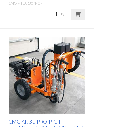
CMC-MTLAR30PRO-H
Package: Stk. (1Pc.)
Pc.
CMC AR 30 PRO-P-G H -