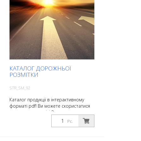
КАТАЛОГ ДОРОЖНЬОЇ
РОЗМІТКИ
STR_SM_92
Каталог продукції в інтерактивному
форматі pdf! Ви можете скористатися
каталогом у розділі Завантаження на
обраній вами мові. Якщо вам також
Pc.
потрібен каталог з цінами (тільки для
існуючих клієнтів або за запитом), будь
ласка, повідомте нам про це. Ви можете