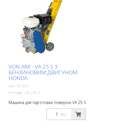
приблизно за 2 хвилини. Це робить FR
200 ідеальною машиною для швидкого і
різноманітного застосування. Доступна
як бензинова, так і електрична машина.
Бічну фрезу не можна використовувати
разом з основним барабаном
(стосується тільки двигуна 1,5 кВт). Дуже
добре зарекомендувала себе як
демаркувальна фреза для компаній, що
займаються маркуванням. Робоча
ширина: 200 мм
VON ARX - VA 25 S З
БЕНЗИНОВИМ ДВИГУНОМ
HONDA
ARX-707335
Package: Stk. (1Pc.)
Машина для підготовки поверхні VA 25 S
ідеально підходить для середніх і
великих площ. Оснащена системою
Pc.
гасіння вібрації та пристроєм
безступінчастого регулювання глибини,