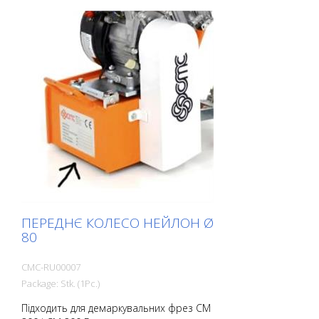
ПЕРЕДНЄ КОЛЕСО НЕЙЛОН Ø
80
CMC-RU00007
Package: Stk. (1Pc.)
Підходить для демаркувальних фрез CM