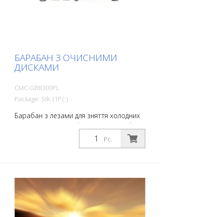
БАРАБАН З ОЧИСНИМИ
ДИСКАМИ
CMC-GBB300PL
Package: Stk. (1Pc.)
Барабан з лезами для зняття холодних
пластмас, товстоплівкових покриттів,
термопластів. Підходить для CMC CM
Pc.
300 і CM 300 D.