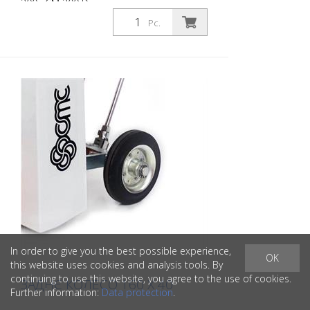
300 і CM 300 D.
Pc.
In order to give you the best possible experience,
OK
this website uses cookies and analysis tools. By
continuing to use this website, you agree to the use of cookies.
ЗАДНЄ КОЛЕСО 160 X 40
Further information:
Data protection
.