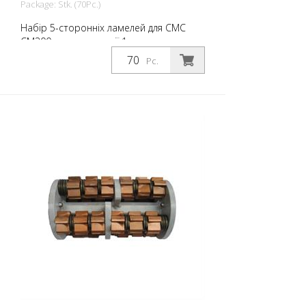
Package: Stk. (70Pc.)
Набір 5-сторонніх ламелей для CMC
CM300 для демаркації 1-компонентних
фарб на асфальті. 70 штук для повної
Pc.
заміни. Номер 5 на малюнку