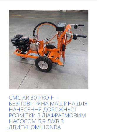
VA 25 S забезпечує максимальний
комфорт керування та максимальну
продуктивність роботи. Для будь-якого
завдання можна підібрати відповідні
диски. VA 25 S доступна як бензинова
або електрична машина. Дуже добре
зарекомендувала себе як демаркаційна
фреза для маркувальних компаній.
Робоча ширина 250 мм Вага:
приблизно 95 - 105 кг (210 - 230 фунтів)
Експлуатація: Бензиновий Honda
Потужність 6 кВт Робоча ширина: 250
мм (10'') Відстань до стіни 67 мм (2.6'')
Розміри: 950 x 455 x 1165 мм (37 x 18 x
46'') Стандартна комплектація:
шестигранні планки
CMC AR 30 PRO-H -
БЕЗПОВІТРЯНА МАШИНА ДЛЯ
НАНЕСЕННЯ ДОРОЖНЬОЇ
РОЗМІТКИ З ДІАФРАГМОВИМ
НАСОСОМ 5,9 Л/ХВ З
ДВИГУНОМ HONDA