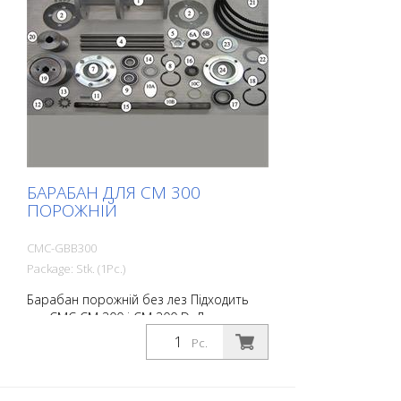
БАРАБАН ДЛЯ CM 300
ПОРОЖНІЙ
CMC-GBB300
Package: Stk. (1Pc.)
Барабан порожній без лез Підходить
для CMC CM 300 і CM 300 D. Див. номер
1 на малюнку
Pc.