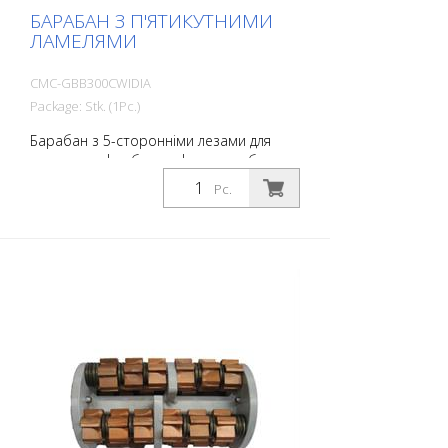
БАРАБАН З П'ЯТИКУТНИМИ
ЛАМЕЛЯМИ
CMC-GBB300CWIDIA
Package: Stk. (1Pc.)
Барабан з 5-сторонніми лезами для
видалення фарби з асфальту та бетону.
Підходить для CMC CM 300 і CM 300 D.
Pc.
Відповідає стандартній комплектації.