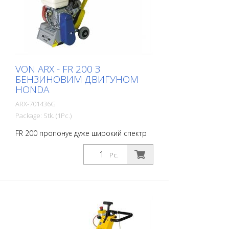
VON ARX - FR 200 З
БЕНЗИНОВИМ ДВИГУНОМ
HONDA
ARX-701436G
Package: Stk. (1Pc.)
FR 200 пропонує дуже широкий спектр
продуктивності. Він варіюється від
простого прибирання до складних
Pc.
робіт з нанесення дорожньої розмітки.
Завдяки компактним розмірам і
зручності, вона дозволяє дуже точно
обробляти малі та середні площі
всередині і зовні приміщень. Барабан
може бути оснащений різними типами
ламелей. Заміна барабана відбувається