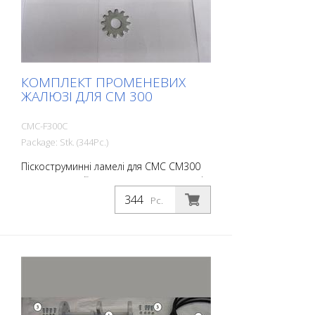
КОМПЛЕКТ ПРОМЕНЕВИХ
ЖАЛЮЗІ ДЛЯ CM 300
CMC-F300C
Package: Stk. (344Pc.)
Піскоструминні ламелі для CMC CM300
для демаркації тонкошарових покриттів
на бетоні. 344 шт. для повного
Pc.
комплекту для заміни. Без валів ламелей