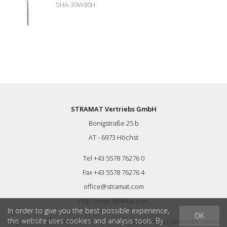
SHA-30W80H
STRAMAT Vertriebs GmbH
Bonigstraße 25 b
AT - 6973 Höchst
Tel +43 5578 76276 0
Fax +43 5578 76276 4
office@stramat.com
http://www.stramat.com
In order to give you the best possible experience,
OK
this website uses cookies and analysis tools. By
Legal Notice
|
Data protection
|
GTC
| © by
STRAMAT Vertriebs GmbH