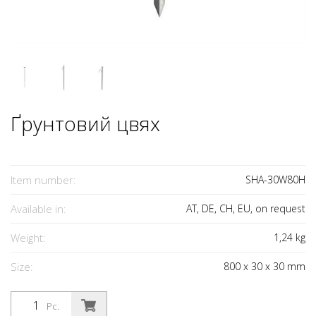
Ґрунтовий цвях
Item number:
SHA-30W80H
Available in:
AT, DE, CH, EU, on request
Weight:
1,24
kg
Size:
800
x
30
x
30
mm
Pc.