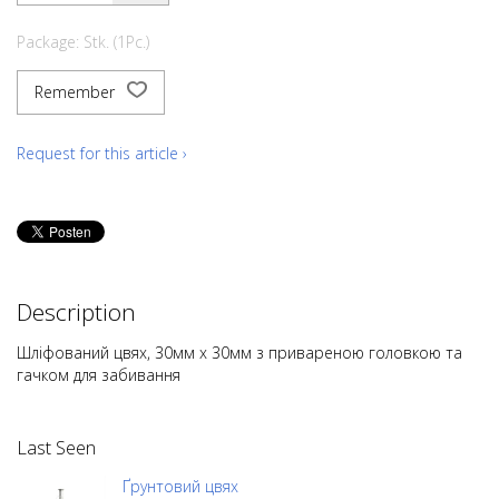
Package: Stk. (1Pc.)
Remember
Request for this article ›
Description
Шліфований цвях, 30мм x 30мм з привареною головкою та
гачком для забивання
Last Seen
Ґрунтовий цвях