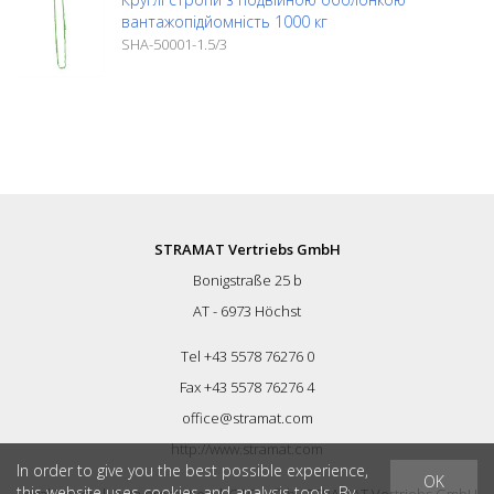
вантажопідйомність 1000 кг
SHA-50001-1.5/3
STRAMAT Vertriebs GmbH
Bonigstraße 25 b
AT - 6973 Höchst
Tel +43 5578 76276 0
Fax +43 5578 76276 4
office@stramat.com
http://www.stramat.com
In order to give you the best possible experience,
OK
this website uses cookies and analysis tools. By