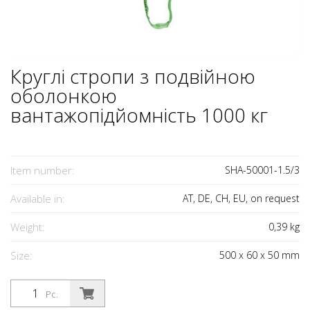
Круглі стропи з подвійною
оболонкою
вантажопідйомність 1000 кг
Item number:
SHA-50001-1.5/3
Available in:
AT, DE, CH, EU, on request
Weight:
0,39
kg
Size:
500
x
60
x
50
mm
Pc.