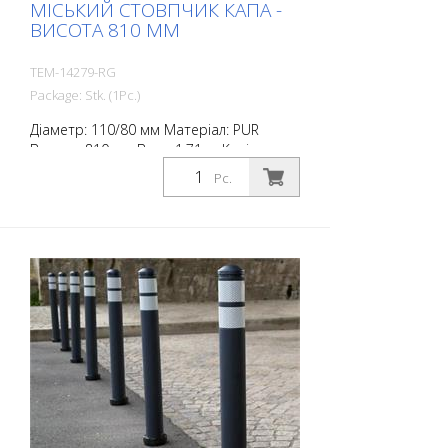
МІСЬКИЙ СТОВПЧИК КАПА -
ВИСОТА 810 ММ
TEM-14279-RG
Package: Stk. (1Pc.)
Діаметр: 110/80 мм Матеріал: PUR
Висота: 810 мм Вага: 1,71 кг Колір:
антрацитовий сірий 2 світловідбиваючі
Pc.
смуги RAC 2 (без кріпильного матеріалу)
City Bollard - це самоустановлювані
стовпчики, виготовлені з надзвичайно
міцного поліуретану. Ці стовпчики
еластичні, як гума, при ударі або
перекиданні.