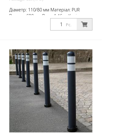
Діаметр: 110/80 мм Матеріал: PUR
Висота: 680 мм Вага: 1,46 кг Колір:
антрацитовий сірий 2 світловідбиваючі
Pc.
смуги RAC 2 (без кріпильного матеріалу)
City Bollard - це самоустановлювані
стовпчики, виготовлені з надзвичайно
міцного поліуретану. Ці стовпчики
еластичні, як гума, при ударі або
перекиданні.