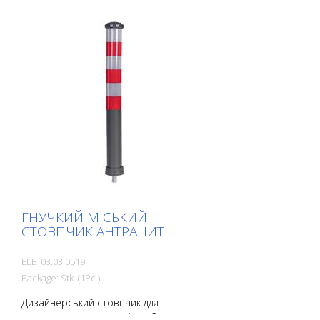
Переваги гнучких пластикових
стовпчиків: - Еластичні і тому доступні -
Запобігає пошкодженню
транспортного засобу в разі зіткнення
- Не потребує ремонту стовпчика або
транспортного засобу - Підвищує
безпеку дорожнього руху - Покращує
орієнтацію в дорожньому русі та на
парковках
ГНУЧКИЙ МІСЬКИЙ
СТОВПЧИК АНТРАЦИТ
ELB_03.03.0519
Package: Stk. (1Pc.)
Дизайнерський стовпчик для
центральних частин міста. З