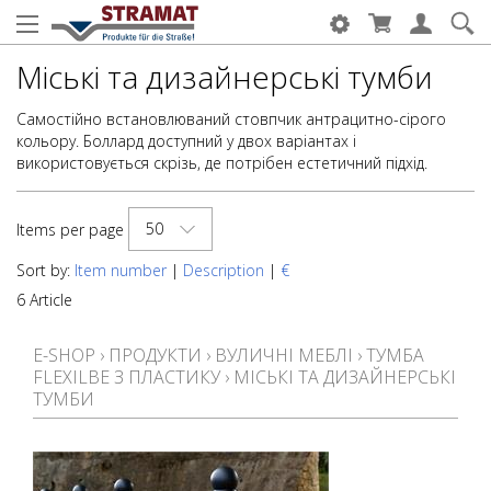
Міські та дизайнерські тумби
Самостійно встановлюваний стовпчик антрацитно-сірого
кольору. Боллард доступний у двох варіантах і
використовується скрізь, де потрібен естетичний підхід.
50
Items per page
Sort by:
Item number
|
Description
|
€
6 Article
E-SHOP
›
ПРОДУКТИ
›
ВУЛИЧНІ МЕБЛІ
›
ТУМБА
FLEXILBE З ПЛАСТИКУ
›
МІСЬКІ ТА ДИЗАЙНЕРСЬКІ
ТУМБИ