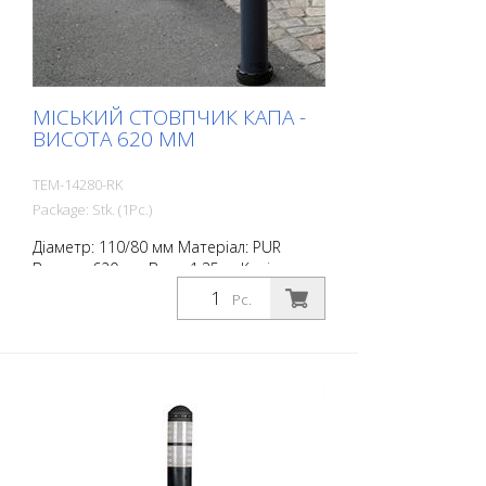
МІСЬКИЙ СТОВПЧИК КАПА -
ВИСОТА 620 ММ
TEM-14280-RK
Package: Stk. (1Pc.)
Діаметр: 110/80 мм Матеріал: PUR
Висота: 620 мм Вага: 1,35 кг Колір:
антрацитовий сірий 2 світловідбиваючі
Pc.
смуги RAC 2 (без кріпильного матеріалу)
City Bollard - це самовирівнюючі
стовпчики, виготовлені з надзвичайно
міцного поліуретану. Ці стовпчики
еластичні, як гума, при ударі або
перекиданні.