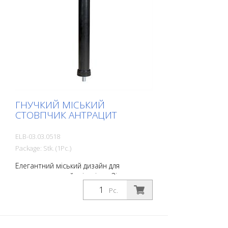
ГНУЧКИЙ МІСЬКИЙ
СТОВПЧИК АНТРАЦИТ
ELB-03.03.0518
Package: Stk. (1Pc.)
Елегантний міський дизайн для
центральних районів міста. Зі
світловідбиваючою фольгою та
Pc.
світловідбивачами зі скляних намистин.
Колір: Антрацит Матеріал: пластик
Пластик Матеріал кріплення: Алюмінієва
заземлювальна розетка - PZ 1