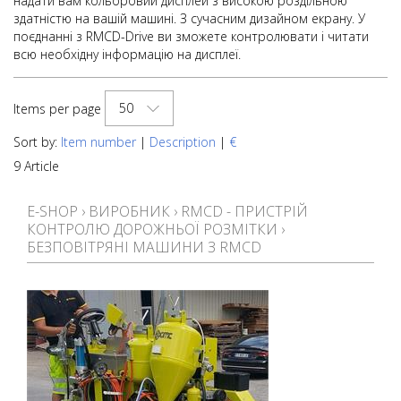
надати вам кольоровий дисплей з високою роздільною
здатністю на вашій машині. З сучасним дизайном екрану. У
поєднанні з RMCD-Drive ви зможете контролювати і читати
всю необхідну інформацію на дисплеї.
50
Items per page
Sort by:
Item number
|
Description
|
€
9 Article
E-SHOP
›
ВИРОБНИК
›
RMCD - ПРИСТРІЙ
КОНТРОЛЮ ДОРОЖНЬОЇ РОЗМІТКИ
›
БЕЗПОВІТРЯНІ МАШИНИ З RMCD