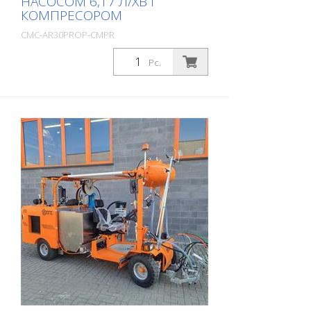
НАСОСОМ 6,17 Л/ХВ І
КОМПРЕСОРОМ
CMC-AR30PROP-CMPR
Package: Stk. (1Pc.)
Pc.
Професійна машина для нанесення
дорожньої розмітки для малих і середніх
робіт в професійному або
муніципальному секторі! Оснащена
поршневим насосом, компресором та
унікальним RMCD - пристроєм
контролю дорожньої розмітки.
Бензиновий двигун: - Briggs & Stratton
Vanguard - Потужність 6 к.с. - Генератор
для зарядки акумулятора - Електричний і
ручний стартер - Пневматичний
безповітряний пістолет CMC P20 -
Робоче світло і поворотний ліхтар
Компресор - 120 літрів / хвилину - для
пневматичного запуску пістолетів
Форсунки - зі стандартною насадкою:
419 Додатково: - Розкидач скляного
бісеру з напірним баком на 15,5 л і