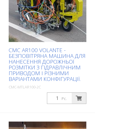
CMC AR100 VOLANTE -
БЕЗПОВІТРЯНА МАШИНА ДЛЯ
НАНЕСЕННЯ ДОРОЖНЬОЇ
РОЗМІТКИ З ГІДРАВЛІЧНИМ
ПРИВОДОМ І РІЗНИМИ
ВАРІАНТАМИ КОНФІГУРАЦІЇ.
CMC-MTLAR100-2C
Package: Stk. (1Pc.)
Pc.
Самохідна безповітряна машина для
нанесення дорожньої розмітки з
гідравлічним приводом. Унікальна
завдяки поєднанню системи рульового
управління та інноваційного джойстика.