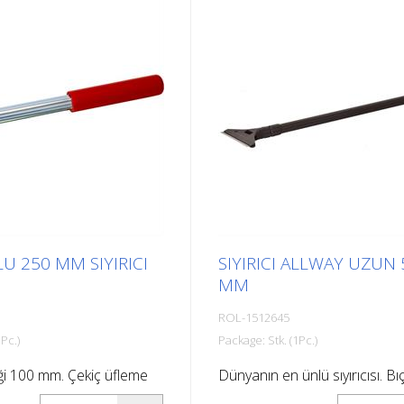
şemek için idealdir,
yüzeylere döşemek için ideald
ivenler, giriş alanları,
örneğin: Merdivenler, giriş alan
ka açık alanlar, gemiler,
rampalar, halka açık alanlar, g
myonlar, otobüsler.
tekneler, kamyonlar, otobüsle
atlarına uyun!
Montaj talimatlarına uyun!
U 250 MM SIYIRICI
SIYIRICI ALLWAY UZUN 
MM
ROL-1512645
Pc.)
Package: Stk. (1Pc.)
iği 100 mm. Çekiç üfleme
Dünyanın en ünlü sıyırıcısı. Bı
sal kullanım için sıyırıcı.
genişliği 100 mm. Bıçağı güvenl