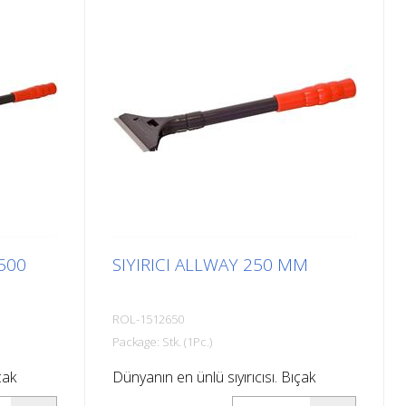
ir,
yüzeylere döşemek için idealdir,
ları,
örneğin: Merdivenler, giriş alanları,
emiler,
rampalar, halka açık alanlar, gemiler,
r.
tekneler, kamyonlar, otobüsler.
Montaj talimatlarına uyun!
500
SIYIRICI ALLWAY 250 MM
ROL-1512650
Package: Stk. (1Pc.)
çak
Dünyanın en ünlü sıyırıcısı. Bıçak
i bir
genişliği 100 mm. Bıçağı güvenli bir