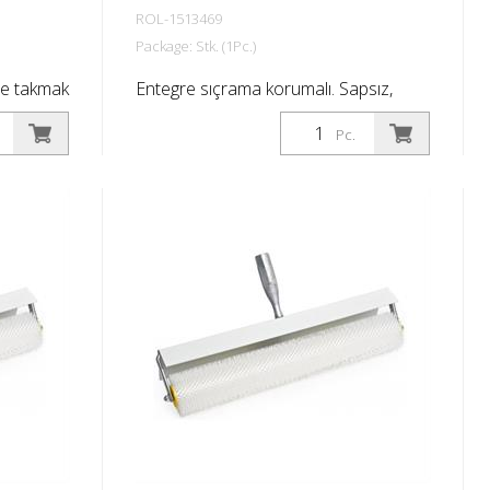
ROL-1513469
Package: Stk. (1Pc.)
lde takmak
Entegre sıçrama korumalı. Sapsız,
1915815 teleskopik sapa uyar.
Pc.