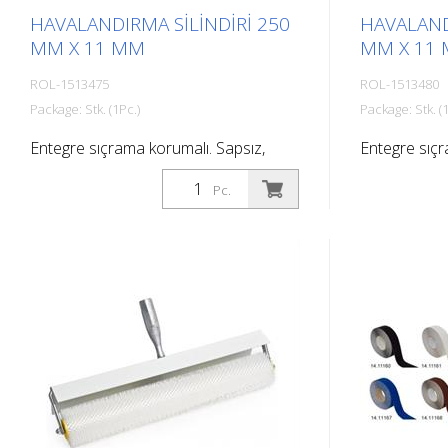
HAVALANDIRMA SILINDIRI 250
HAVALAND
MM X 11 MM
MM X 11
ROL-1513475
ROL-1513480
Package: Stk. (1Pc.)
Package: Stk. (1
Entegre sıçrama korumalı. Sapsız,
Entegre sıçr
1915815 teleskopik sapa uyar.
1915815 tel
Pc.