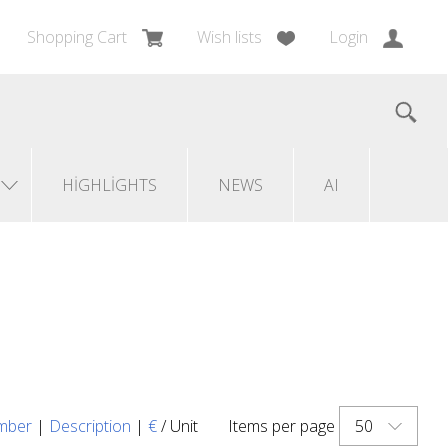
Shopping Cart
Wish lists
Login
HIGHLIGHTS
NEWS
AI
50
mber
|
Description
|
€
/ Unit
Items per page