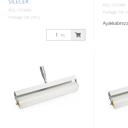
SILECEK
ROL-1513460
ROL-1513466
Package: Stk. (1
Package: Stk. (1Pc.)
Ayakkabınıza
Yapıştırıcıları ve tesviye bileşenlerini
için sabitleme
geniş yüzeylere dik konumda
Pc.
uygulamak için profesyonel alet. Masif
alüminyumdan yapılmış 600 mm
genişliğinde taban profili, 6 çelik pim ve
0 - 11 mm arasında farklı uygulama
yüksekliklerini ayarlamak için
paslanmaz çelik bir ara plaka. YENİ -
Uygulama yüksekliğinin tam olarak
ayarlanması için ölçek dahildir. Sap
tutucu ile birlikte verilir, sapsız,
teleskopik sap için uygundur.