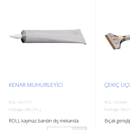
yüzeylere döşemek için idealdir,
yüzeylere dö
örneğin: Merdivenler, giriş alanları,
örneğin: Merd
rampalar, halka açık alanlar, gemiler,
rampalar, hal
tekneler, kamyonlar, otobüsler.
tekneler, ka
Montaj talimatlarına uyun!
Montaj talim
KENAR MÜHÜRLEYICI
ÇEKIÇ UÇL
ROL-1411173
ROL-1512641
Package: Stk. (1Pc.)
Package: Stk. (1
ROLL kaymaz bandın dış mekanda
Bıçak genişl
montajı için. PVC bazlı. Tüp à 50g.
ucu ile üniver