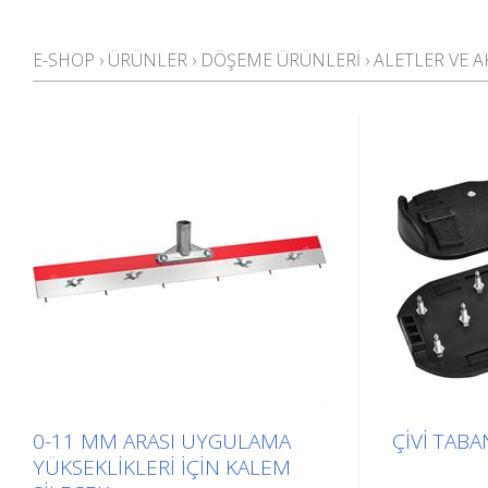
E-SHOP
›
ÜRÜNLER
›
DÖŞEME ÜRÜNLERI
›
ALETLER VE 
0-11 MM ARASI UYGULAMA
ÇIVI TAB
YÜKSEKLIKLERI IÇIN KALEM