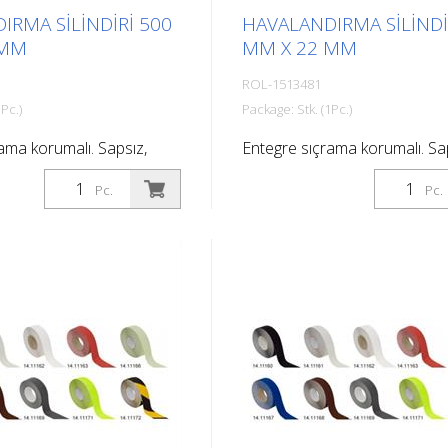
IRMA SILINDIRI 500
HAVALANDIRMA SILINDI
 MM
MM X 22 MM
ROL-1513481
Pc.)
Package: Stk. (1Pc.)
ama korumalı. Sapsız,
Entegre sıçrama korumalı. Sa
eskopik sapa uyar.
1915815 teleskopik sapa uya
Pc.
Pc.