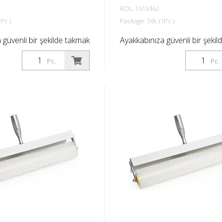
ROL-1513462
Pc.)
Package: Stk. (1Pc.)
 güvenli bir şekilde takmak
Ayakkabınıza güvenli bir şeki
 kayışı ile.
için sabitleme kayışı ile.
Pc.
Pc.