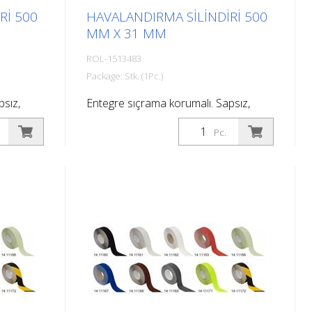
RI 500
HAVALANDIRMA SILINDIRI 500
MM X 31 MM
ROL-1513483
Package: Stk. (1Pc.)
psız,
Entegre sıçrama korumalı. Sapsız,
r.
1915815 teleskopik sapa uyar.
Pc.