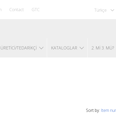
m
Contact
GTC
Türkçe
ÜRETICI/TEDARIKÇI
KATALOGLAR
2. MI 3. MÜ?
Sort by:
Item nu