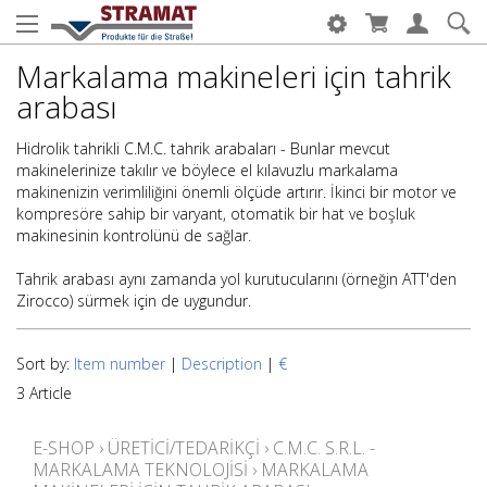
Markalama makineleri için tahrik
arabası
Hidrolik tahrikli C.M.C. tahrik arabaları - Bunlar mevcut
makinelerinize takılır ve böylece el kılavuzlu markalama
makinenizin verimliliğini önemli ölçüde artırır. İkinci bir motor ve
kompresöre sahip bir varyant, otomatik bir hat ve boşluk
makinesinin kontrolünü de sağlar.
Tahrik arabası aynı zamanda yol kurutucularını (örneğin ATT'den
Zirocco) sürmek için de uygundur.
Sort by:
Item number
|
Description
|
€
3 Article
E-SHOP
›
ÜRETICI/TEDARIKÇI
›
C.M.C. S.R.L. -
MARKALAMA TEKNOLOJISI
›
MARKALAMA