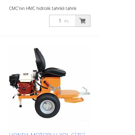
CMC'nin HMC hidrolik tahrikli tahrik
arabası ile üretkenliğinizi artırın. Bu,
arkadan çekmeli yol işaretleme
Pc.
makinenizin arkasına veya ATT'nin yol
kurutucusuna bir askı ile takılabilir. Honda
Briggs ve Stratton - Güç 6 HP - Manuel
marş 12 V akü, akü şarjı için 200 W
alternatör, ışıklar. Hidrolik tahrik ile: -
Doğrudan tekerleklere bağlı 2 motor -
Döner pedal kontrolü: ileri, geri ve boşu
kontrol eder - Değişken deplasmanlı
pompa Tekerleklerde 2 park freni -
hidroliğe entegre edilmiştir Autostop -
sürücü ayağa kalktığında Ayarlanabilir
pozisyonlu koltuk