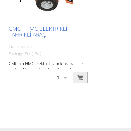
CMC - HMC ELEKTRIKLI
TAHRIKLI ARAÇ
CMC-HMC-AV
Package: Stk. (1Pc.)
CMC'nin HMC elektrikli tahrik arabası ile
üretkenliğinizi artırın. Bu, elle tutulan
elektrikli yol işaretleme makinenizin
Pc.
arkasına takılabilir. Hidrolik tahrikli: -
Döner pedal kontrolü: ileri, geri ve boş
vitesi kontrol eder. - Değişken
deplasmanlı pompa Şarj döngüleri
Çalışma süresi yaklaşık 8 saat Şarj süresi
yaklaşık .8 - 10 saat Tekerleklerde 2 park
freni - hidroliğe entegre edilmiştir
Autostop - sürücü ayağa kalktığında
Ayarlanabilir pozisyonlu koltuk