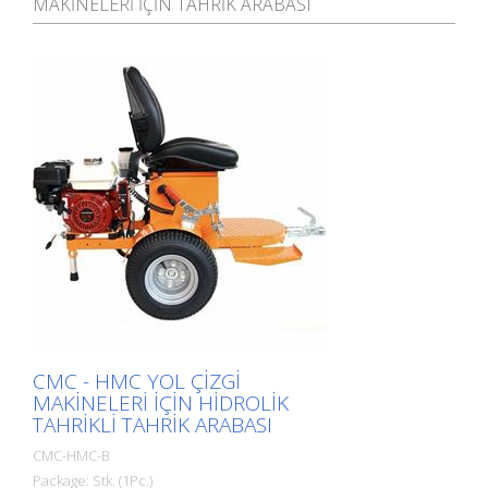
MAKINELERI IÇIN TAHRIK ARABASI
CMC - HMC YOL ÇIZGI
MAKINELERI IÇIN HIDROLIK
TAHRIKLI TAHRIK ARABASI
CMC-HMC-B
Package: Stk. (1Pc.)