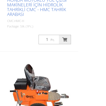
HONDA MOTORLU YOL ÇIZGI
MAKINELERI IÇIN HIDROLIK
TAHRIKLI CMC - HMC TAHRIK
ARABASI
CMC-HMC-H
Package: Stk. (1Pc.)
CMC'nin HMC hidrolik tahrikli tahrik
arabası ile üretkenliğinizi artırın. Bu, el tipi
Pc.
yol işaretleme makinenizin arkasına
monte edilebilir. Honda benzinli motor: -
Güç 6 hp - Manuel marş 12 V akü, akü
şarjı için 200 W alternatör, ışıklar Hidrolik
tahrik ile: - Doğrudan tekerleklere bağlı 2
motor - Döner pedal kontrolü: ileri, geri ve
boşu kontrol eder - Değişken deplasmanlı
pompa Tekerleklerde 2 park freni -
hidroliğe entegre edilmiştir Autostop -
sürücü ayağa kalktığında Ayarlanabilir
pozisyonlu koltuk