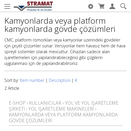
Kamyonlarda veya platform
kamyonlarda gövde çözümleri
CMC, platform römorkları veya kamyonlar üzerindeki gövdeler
için çeşitli çözümler sunar. Versiyonlar hem havasız hem de hava
spreyli sistemler olarak mevcuttur. Cihazları sadece alan
işaretlemeleri için yapılandırabileceğiniz gibi çizgilerin
uygulanması için de yapılandırabilirsiniz.
Sort by:
Item number
|
Description
|
€
2 Article
E-SHOP
›
KULLANICILAR
›
YOL VE YOL IŞARETLEME
ŞIRKETI
›
YOL IŞARETLEME MAKINELERI
›
KAMYONLARDA VEYA PLATFORM KAMYONLARDA
GÖVDE ÇÖZÜMLERI