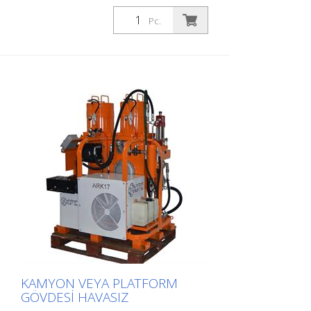
havasız diyaframlı pompası ile
donatılmıştır. Koruyucu yollar, durma
Pc.
çubukları veya semboller gibi alanların
işaretlenmesi için idealdir. Kompakt
boyutları sayesinde işaretleme cihazı her
kamyona, küçük kamyona veya açık kasa
kamyona sığar. Cam boncuklar için bir
basınç tankı ve ilgili bir tabanca (boya ve
boncuk kombinasyonu) ile en iyi sonuçlar
çok kolay ve rahat bir şekilde elde
edilebilir. Şunlardan oluşur: Elektrikli
marşlı 9,5 hp motor (aküsüz, güç
bağlantılı). Kompresör 525 l/dak, Havasız
pompa 12000 - 5,9 litre kapasite Yüksek
basınçlı boya filtresi Boya tankı 100 litre,
Cam boncuklar için basınç tankı 15 litre
Hava tankı
KAMYON VEYA PLATFORM
GÖVDESI HAVASIZ