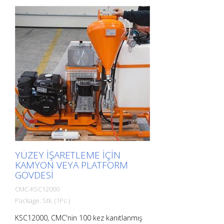
YÜZEY IŞARETLEME IÇIN
KAMYON VEYA PLATFORM
GÖVDESI
CMC-KSC12000
Package: Stk. (1Pc.)
KSC12000, CMC'nin 100 kez kanıtlanmış