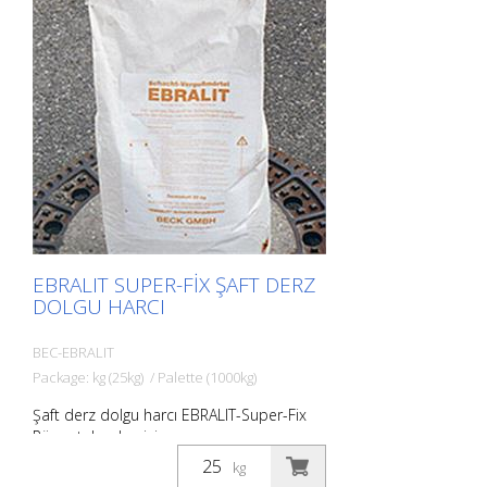
EBRALIT SUPER-FIX ŞAFT DERZ
DOLGU HARCI
BEC-EBRALIT
Package: kg (25kg) / Palette (1000kg)
Şaft derz dolgu harcı EBRALIT-Super-Fix
Rögar tabanları için en uygun yapı
malzemesi. Her zaman taze üretilen ürün
kg
sayesinde optimum işleme koşulları.