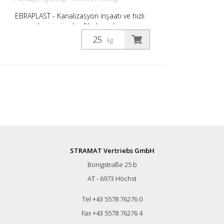
EBRAPLAST - Kanalizasyon inşaatı ve hızlı
onarımlar için özel şaftlı duvar harcı
kullanıma hazır kuru karışım, kısa çalışma
kg
süresi ile 0-2 tane boyutu ÖZEL
ÖZELLİKLER: - ÖNorm'a uygun, büzülme
yapmayan, dona, buz çözücü tuza ve
sülfata dayanıklı - su geçirimsiz - çok kısa
sürede yüksek oranda yüklenebilir
STRAMAT Vertriebs GmbH
Bonigstraße 25 b
AT - 6973 Höchst
Tel +43 5578 76276 0
Fax +43 5578 76276 4