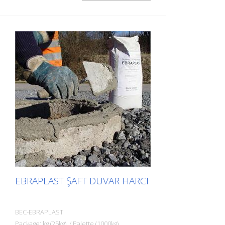
Yüksek akışkanlığa sahip, büzülme
yapmayan, hızlı priz alan ve ağır hizmet
tipi EBRALIT derz dolgu harcı ile şaft
çerçevelerinin altındaki derzler tamamen
doldurulur. Son derece hızlı yük taşıma!
300.000'den fazla menholde
kanıtlanmıştır! Özel nitelikler: - Yüksek
oranda yüklenebilir - ideal akış özellikleri -
büzüşmesiz - sadece 5 ila 8 dakika içinde
çok hızlı ayarlama - tüm yıl boyunca tutarlı
kalite - 0,5 saat sonra 20° C'de yaklaşık
13 N/qmm basınç dayanımı, - 7 gün sonra
yaklaşık 57 N/qmm, 28 gün sonra yaklaşık
65 N/qmm - 25 kg'lık torbalarda
paketlenmiştir
EBRAPLAST ŞAFT DUVAR HARCI
BEC-EBRAPLAST
Package: kg (25kg) / Palette (1000kg)