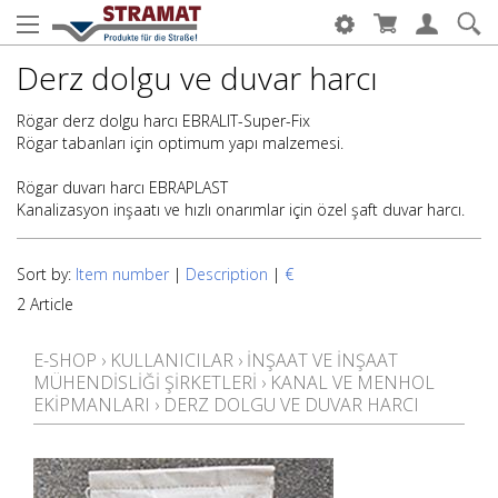
Derz dolgu ve duvar harcı
Rögar derz dolgu harcı EBRALIT-Super-Fix
Rögar tabanları için optimum yapı malzemesi.
Rögar duvarı harcı EBRAPLAST
Kanalizasyon inşaatı ve hızlı onarımlar için özel şaft duvar harcı.
Sort by:
Item number
|
Description
|
€
2 Article
E-SHOP
›
KULLANICILAR
›
İNŞAAT VE INŞAAT
MÜHENDISLIĞI ŞIRKETLERI
›
KANAL VE MENHOL
EKIPMANLARI
›
DERZ DOLGU VE DUVAR HARCI