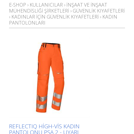
E-SHOP
›
KULLANICILAR
›
İNŞAAT VE INŞAAT
MÜHENDISLIĞI ŞIRKETLERI
›
GÜVENLIK KIYAFETLERI
›
KADINLAR IÇIN GÜVENLIK KIYAFETLERI
›
KADIN
PANTOLONLARI
REFLECTIQ HIGH-VIS KADIN
PANTOLONU PSA 2 - UYARI