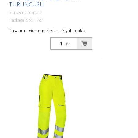
TURUNCUSU
KUB-2607 8340-37
Package: Stk. (1Pc.)
Tasarım - Gömme kesim - Siyah renkte
streç - Reflektif elemanlar: Diz bölgesinde
reflektif amblem. Segmentli ve tam boy
Pc.
reflektif bant bir arada. Bacak çevresinde
iki yansıtıcı şerit (7 cm genişliğinde)
Fonksiyon - Daha fazla hareket özgürlüğü
için ergonomik hatlar - Üst üste binme
fonksiyonlu iki arka cebi ile - CORDURA®
takviyeli iki arka cepli, sağda kapaklı ve cırt
cırtlı - Sağ: CORDURA® takviyeli, kapaklı ve
cırt cırtlı gevşek, çift metre kurallı cep, akıllı
telefonlar için ek fermuarlı cep - Sol taraf:
CORDURA® takviyeli uyluk cebi, hacim
köşebendi ve akıllı telefonlar için ek
fermuarlı cep - Elastik bel bandı eklentisi
ile - Fermuarlı yırtmaç - Dize kadar çift
katmanlı kumaş sayesinde görünürlük
koruması - CORDURA®'dan yapılmış