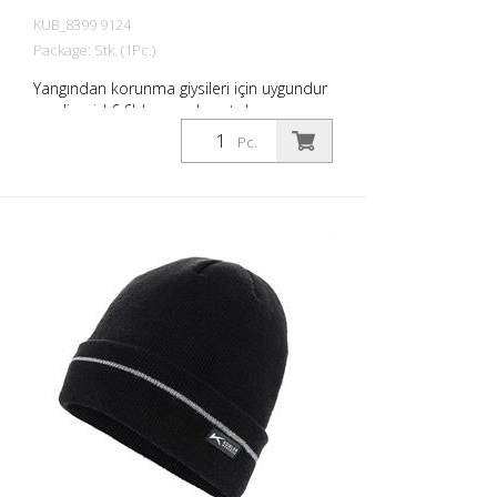
KUB_8399 9124
Package: Stk. (1Pc.)
Yangından korunma giysileri için uygundur
- poliamid 6.6'dan yapılmış toka ve uç
parçası - aleve dayanıklı - Genişlik: 38mm
Pc.
- Mekanik esnemeye bağlı esneklik - EN
ISO 15797'ye göre test edilmiştir