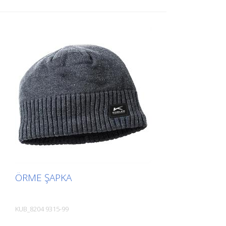
Maksimum konfor ve mükemmel uyum
için yüksek esneme payına sahip bavul
askısı - Toplam uzunluk: 135 cm - Bireysel
uzunluğa göre ayarlanabilir
ÖRME ŞAPKA
KUB_8204 9315-99