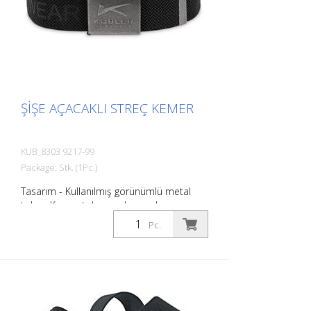
ŞIŞE AÇACAKLI STREÇ KEMER
KUB_8303 9217-99
Package: Stk. (1Pc.)
Tasarım - Kullanılmış görünümlü metal
toka - Kemer tokası ve kemer kayışı
üzerinde KÜBLER kabartması Fonksiyon -
Pc.
Entegre şişe açacağı ile tokalı sırt -
Maksimum konfor ve mükemmel uyum
için yüksek esneme payına sahip bavul
askısı - Toplam uzunluk: 135 cm - Bireysel
uzunluğa göre ayarlanabilir