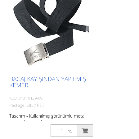
BAGAJ KAYIŞINDAN YAPILMIŞ
KEMER
KUB_8401 9139-99
Package: Stk. (1Pc.)
Tasarım - Kullanılmış görünümlü metal
toka - Kemer tokası ve kemer kayışı
üzerinde KÜBLER kabartması Fonksiyon -
Pc.
Entegre şişe açacağı ile tokalı sırt -