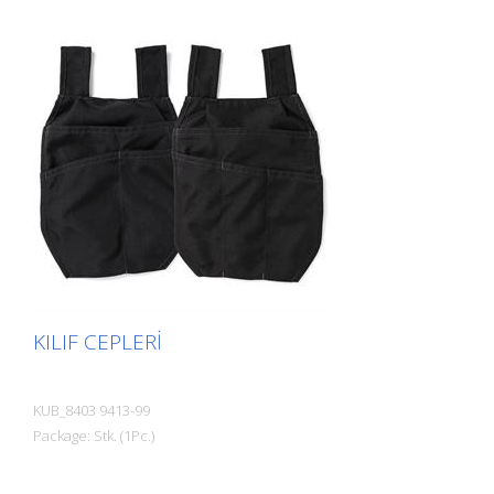
KILIF CEPLERI
KUB_8403 9413-99
Package: Stk. (1Pc.)