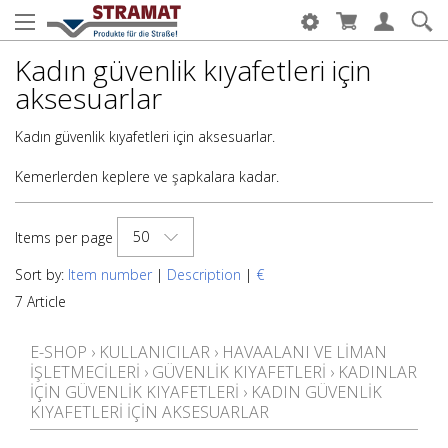
Kadın güvenlik kıyafetleri için
aksesuarlar
Kadın güvenlik kıyafetleri için aksesuarlar.
Kemerlerden keplere ve şapkalara kadar.
50
Items per page
Sort by:
Item number
|
Description
|
€
7 Article
E-SHOP
›
KULLANICILAR
›
HAVAALANI VE LIMAN
IŞLETMECILERI
›
GÜVENLIK KIYAFETLERI
›
KADINLAR
IÇIN GÜVENLIK KIYAFETLERI
›
KADIN GÜVENLIK
KIYAFETLERI IÇIN AKSESUARLAR