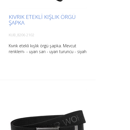
KIVRIK ETEKLI KIŞLIK ÖRGÜ
ŞAPKA
KUB_8206 2102
Kıvrık etekli kışlık örgü şapka. Mevcut
renklern- - uyarı sarı - uyarı turuncu - siyah