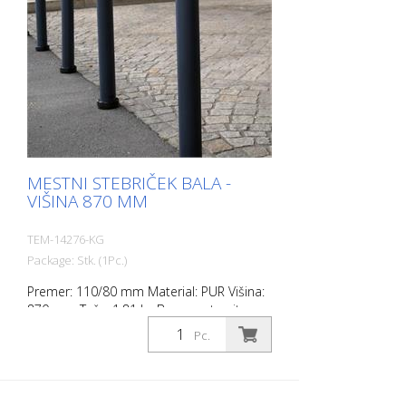
MESTNI STEBRIČEK BALA -
VIŠINA 870 MM
TEM-14276-KG
Package: Stk. (1Pc.)
Premer: 110/80 mm Material: PUR Višina:
870 mm Teža: 1,81 kg Barva: antracitno
siva 2 odsevna trakova RAC 2 (brez
Pc.
pritrdilnega materiala) City Bollard je
samopravilni bollard, izdelan iz izjemno
robustnega poliuretana. Ti drogovi so ob
udarcu ali prevračanju elastični kot guma.