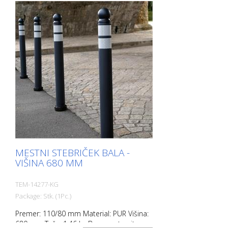
MESTNI STEBRIČEK BALA -
VIŠINA 680 MM
TEM-14277-KG
Package: Stk. (1Pc.)
Premer: 110/80 mm Material: PUR Višina:
680 mm Teža: 1,46 kg Barva: antracitno