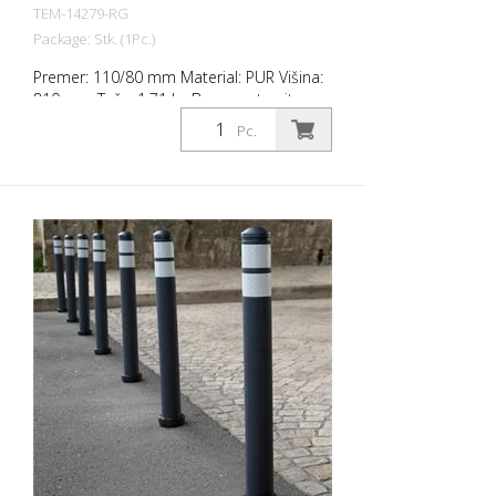
TEM-14279-RG
Package: Stk. (1Pc.)
Premer: 110/80 mm Material: PUR Višina:
810 mm Teža: 1,71 kg Barva: antracitno
siva 2 odsevna trakova RAC 2 (brez
Pc.
pritrdilnega materiala) City Bollard je
samonastavljiv stebriček iz izjemno
robustnega poliuretana. Ti drogovi so ob
udarcu ali prevračanju elastični kot guma.