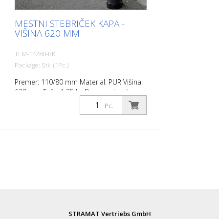
MESTNI STEBRIČEK KAPA -
VIŠINA 620 MM
TEM-14280-RK
Package: Stk. (1Pc.)
Premer: 110/80 mm Material: PUR Višina:
620 mm Teža: 1,35 kg Barva: antracitno
siva 2 odsevna trakova RAC 2 (brez
Pc.
pritrdilnega materiala) City Bollard je
samopravilni bollard, izdelan iz izjemno
robustnega poliuretana. Ti drogovi so ob
udarcu ali prevračanju elastični kot guma.
STRAMAT Vertriebs GmbH