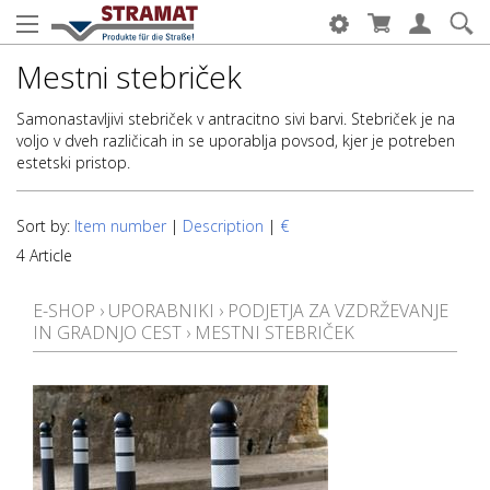
Mestni stebriček
Samonastavljivi stebriček v antracitno sivi barvi. Stebriček je na
voljo v dveh različicah in se uporablja povsod, kjer je potreben
estetski pristop.
Sort by:
Item number
|
Description
|
€
4 Article
E-SHOP
›
UPORABNIKI
›
PODJETJA ZA VZDRŽEVANJE
IN GRADNJO CEST
›
MESTNI STEBRIČEK