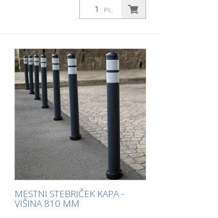
siva 2 odsevna trakova RAC 2 (brez
Pc.
pritrdilnega materiala) City Bollard je
samopravilni bollard, izdelan iz izjemno
robustnega poliuretana. Ti drogovi so ob
udarcu ali prevračanju elastični kot guma.
MESTNI STEBRIČEK KAPA -
VIŠINA 810 MM