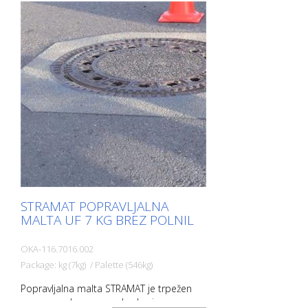
za zimsko zaščito štrlečih jaškov /
pokrovov jaškov. Enako funkcijo opravlja
tudi za štrleče kovinske dele v dilatacijah
na območju mostnih prehodov. Material
lahko izvlečete do nič. Vendar je tudi
dovolj elastičen, da se lahko prilagodi
majhnim gibom. To preprečuje drobljenje,
kot je to značilno za druge materiale.
STRAMAT POPRAVLJALNA
MALTA UF 7 KG BREZ POLNIL
OKA-116.7016.002
Package: kg (7kg) / Palette (546kg)
Popravljalna malta STRAMAT je trpežen
premaz, odporen na obrabo in