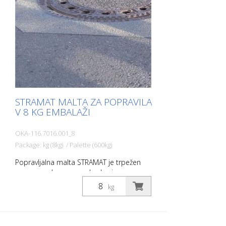
STRAMAT MALTA ZA POPRAVILA
V 8 KG EMBALAŽI
OKA-116.7016.001_8
Package: kg (8kg) / Palette (600kg)
Popravljalna malta STRAMAT je trpežen
premaz, odporen na obrabo in
vremenske vplive, s katerim ovire, kot so
kg
pokrovi jaškov, podesti itd., gladko
prilagodite obstoječi podlagi. Cestne
jaške in manjše luknje lahko zapolnite z
našo malto za popravilo. Idealen material