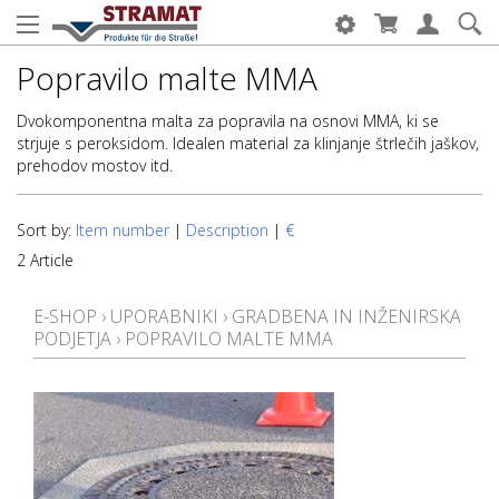
Popravilo malte MMA
Dvokomponentna malta za popravila na osnovi MMA, ki se
strjuje s peroksidom. Idealen material za klinjanje štrlečih jaškov,
prehodov mostov itd.
Sort by:
Item number
|
Description
|
€
2 Article
E-SHOP
›
UPORABNIKI
›
GRADBENA IN INŽENIRSKA
PODJETJA
›
POPRAVILO MALTE MMA