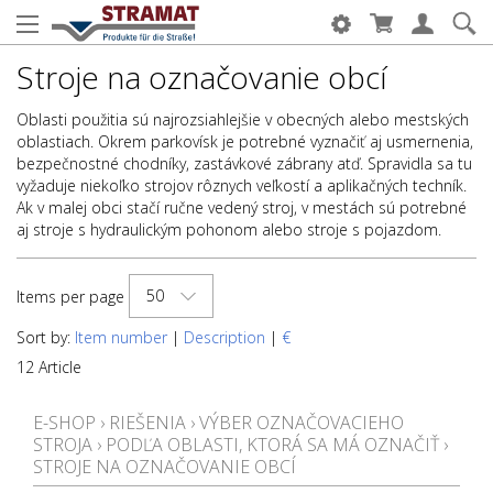
Stroje na označovanie obcí
Oblasti použitia sú najrozsiahlejšie v obecných alebo mestských
oblastiach. Okrem parkovísk je potrebné vyznačiť aj usmernenia,
bezpečnostné chodníky, zastávkové zábrany atď. Spravidla sa tu
vyžaduje niekoľko strojov rôznych veľkostí a aplikačných techník.
Ak v malej obci stačí ručne vedený stroj, v mestách sú potrebné
aj stroje s hydraulickým pohonom alebo stroje s pojazdom.
50
Items per page
Sort by:
Item number
|
Description
|
€
12 Article
E-SHOP
›
RIEŠENIA
›
VÝBER OZNAČOVACIEHO
STROJA
›
PODĽA OBLASTI, KTORÁ SA MÁ OZNAČIŤ
›
STROJE NA OZNAČOVANIE OBCÍ