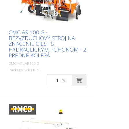
studený plast 1:1, studený plast 98:2
CMC AR 100 G -
BEZVZDUCHOVÝ STROJ NA
ZNAČENIE CIEST S
HYDRAULICKÝM POHONOM - 2
PREDNÉ KOLESÁ
CMC-MTLAR100-G
Package: Stk. (1Pc.)
Samohybný bezvzduchový stroj na
Pc.
značenie ciest s hydraulickým pohonom.
Ideálny na značenie obcí a miest alebo aj
väčších parkovísk. Stroj je možné vybaviť
aj systémom na striekanie plastov. Dve
predné kolesá, jedno riadené zadné
koleso. Benzínový motor: - Výkon 16 k -
Elektrický štartér - Alternátor na nabíjanie
batérie - Odstredivý kotúč Hydraulický