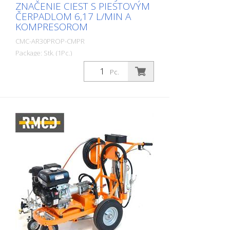
ZNAČENIE CIEST S PIESTOVÝM
ČERPADLOM 6,17 L/MIN A
KOMPRESOROM
CMC-AR30PROP-CMPR
Package: Stk. (1Pc.)
Profesionálny stroj na značenie ciest pre
Pc.
malé a stredne veľké práce v
profesionálnom alebo komunálnom
sektore! Vybavený piestovým čerpadlom,
kompresorom a jedinečným RMCD -
zariadením na kontrolu cestného
značenia. Benzínový motor: - Briggs &
Stratton Vanguard - Výkon 6 k - Alternátor
na nabíjanie batérie - Elektrický a
manuálny štartér - Pneumatická
bezvzduchová pištoľ CMC P20 - Pracovné
svetlo a rotačné svetlo Kompresor: - 120
litrov za minútu - pre pneumatické
spúšťanie pištole Trysky: - so
štandardnou tryskou: 419 Voliteľná
výbava: - Rozmetadlo sklenených guľôčok