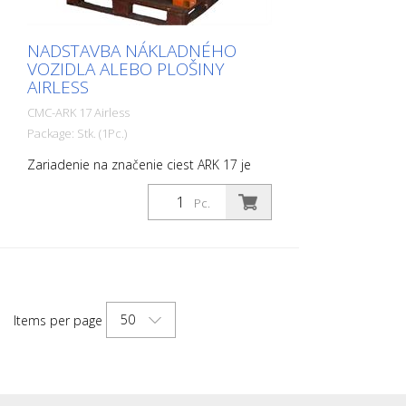
vybavený 3 pištoľami)
guľôčky 15 litrov Vzduchová nádrž
NADSTAVBA NÁKLADNÉHO
VOZIDLA ALEBO PLOŠINY
AIRLESS
CMC-ARK 17 Airless
Package: Stk. (1Pc.)
Zariadenie na značenie ciest ARK 17 je
vybavené veľmi výkonným piestovým
čerpadlom. Môže sa používať na
Pc.
vyznačovanie čiar, ako aj na vyznačovanie
plôch, ako sú ochranné cesty, zábrany
alebo symboly. Vďaka svojim
kompaktným rozmerom sa zariadenie na
označovanie ciest zmestí na každé
nákladné vozidlo, malé nákladné vozidlo
50
Items per page
alebo plošinové vozidlo. Možná
konfigurácia a voliteľné vybavenie: Motor s
výkonom 23 k s elektrickým štartérom (s
batériou). Kompresor 827 l/min,
bezvzduchové piestové čerpadlo WIWA -