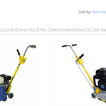
Sort by:
Item nu
ODĽA ROZSAHU POUŽITIA
›
ŠÍRKA OHRANIČENIA DO 200 M