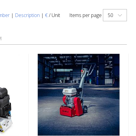
50
mber
|
Description
|
€
/ Unit
Items per page
M