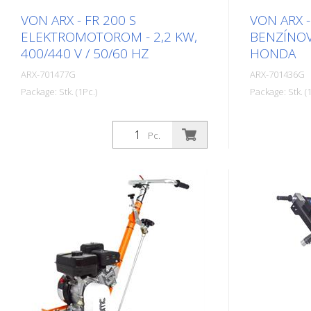
VON ARX - FR 200 S
VON ARX -
ELEKTROMOTOROM - 2,2 KW,
BENZÍNO
400/440 V / 50/60 HZ
HONDA
ARX-701477G
ARX-701436G
Package: Stk. (1Pc.)
Package: Stk. (1
Model FR 200 ponúka veľmi široké
Model FR 20
spektrum výkonu. Od jednoduchých
spektrum vý
Pc.
čistiacich činností až po náročné
čistiacich č
vytyčovacie práce v oblasti
vytyčovacie 
dopravného značenia. Vďaka svojej
dopravného 
kompaktnej veľkosti a ovládateľnosti
kompaktnej v
umožňuje veľmi presnú prácu na
umožňuje ve
malých a stredne veľkých plochách v
malých a str
interiéri aj exteriéri. Bubon môže byť
interiéri aj 
vybavený rôznymi typmi lamiel. Bubon
vybavený rôz
sa dá vymeniť približne za 2 minúty.
sa dá vymeni
Vďaka tomu je FR 200 ideálnym
Vďaka tomu 