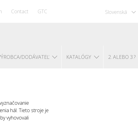
m
Contact
GTC
Slovenská
VÝROBCA/DODÁVATEĽ
KATALÓGY
2. ALEBO 3.?
 vyznačovanie
ia hál. Tieto stroje je
by vyhovovali