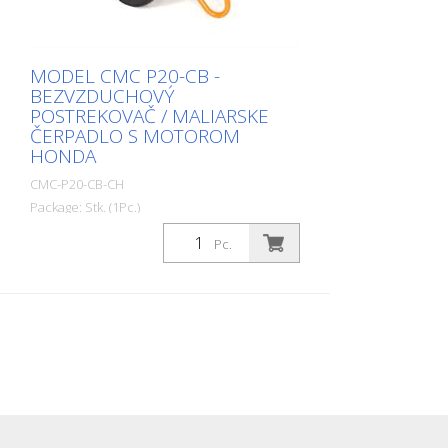
pre bezvzduchové zariadenia.
MODEL CMC P20-CB -
BEZVZDUCHOVÝ
POSTREKOVAČ / MALIARSKE
ČERPADLO S MOTOROM
HONDA
CMC-P20-CB-CH
Package: Stk. (1Pc.)
Bezvzduchový postrekovač CMC s
Pc.
piestovým čerpadlom P20-CB na všetky
maliarske práce. Výkon čerpadla: 6,17
l/min Maximálny tlak: 250 barov Motor:
spaľovací motor s výkonom 6 PS
Hmotnosť: 87 kg - Vysokotlakový filter s
manometrom - Sacia hadica s
minifiltrom, spätná hadica a guľový ventil -
Vysokotlaková hadica 1/4 l = 10 m -
Ručná pištoľ s filtrom so 60 okami (bez
trysky a držiaka trysky) - Držiak 11/16 pre