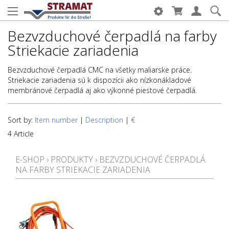
Bezvzduchové čerpadlá na farby
Striekacie zariadenia
Bezvzduchové čerpadlá CMC na všetky maliarske práce.
Striekacie zariadenia sú k dispozícii ako nízkonákladové
membránové čerpadlá aj ako výkonné piestové čerpadlá.
Sort by:
Item number
|
Description
|
€
4 Article
E-SHOP
›
PRODUKTY
›
BEZVZDUCHOVÉ ČERPADLÁ
NA FARBY STRIEKACIE ZARIADENIA