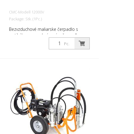
pre bezvzduchové zariadenia.
CMC-Modell 12000V
Package: Stk. (1Pc.)
Bezvzduchové maliarske čerpadlo s
vertikálnym membránovým čerpadlom
Výkon čerpadla: 7,0 /min Maximálny tlak:
Pc.
250 barov Motor: 3,0 PS elektrický
Napätie: 230 V Ďalšie potrebné vybavenie:
- Montáž s manometrom - Sacia hadica s
minifiltrom, spätná hadica a guľový ventil -
Vysokotlaková hadica 1/4 l = 10 m -
Ručná pištoľ s filtrom so 60 okami (bez
trysky a držiaka trysky) - Predĺženie pre
ručnú pištoľ - Držiak 11/16 pre
reverzibilnú dýzu - 1 ks. Reverzná dýza
Materiály, ktoré sa majú použiť - Akrylové
farby - Farby zo syntetickej živice - 2K
materiály - emulzie - Latexové farby -
Uvoľňovacie činidlá - Základné materiály -
Laky a základné nátery - výplne. Vždy sa
uistite, že použité materiály sú vhodné