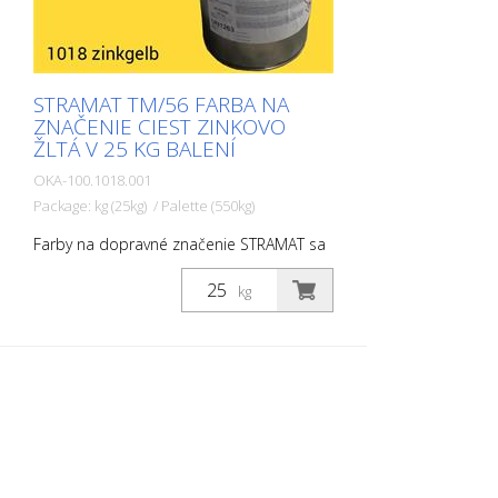
STRAMAT TM/56 FARBA NA
ZNAČENIE CIEST ZINKOVO
ŽLTÁ V 25 KG BALENÍ
OKA-100.1018.001
Package: kg (25kg) / Palette (550kg)
Farby na dopravné značenie STRAMAT sa
používajú najmä na asfaltové alebo
betónové povrchy, na okrajové a stredové
kg
čiary, parkovacie miesta, dopravné
značenie alebo iné značenie na verejných
alebo súkromných plochách.