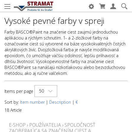
Vysoké pevné farby v spreji
Farby BASCO®Paint na značenie ciest zaujmú jednoduchou
aplikáciou a rýchlym schnutím. 1- a 2-zložkové farby na
označovanie ciest sú vytvorené na báze vysokokvalitných čistých
akrylátových živíc. Dvojzložková farba je navyše modifikovaná
epoxidom, čo umožňuje väčšiu odolnosť, lepšiu priľnavosť a
dlhšiu životnosť. Vysokopevnostné farby na značenie ciest
BASCO®Paint sa nanášajú nízkotlakovou alebo bezvzduchovou
metódou, ako aj ručne valčekom.
50
Items per page
Sort by:
Item number
|
Description
|
€
18 Article
E-SHOP
›
POUŽÍVATELIA
›
SPOLOČNOSŤ
ZAOBERAJÚCA SA ZNAČENÍM CIEST A