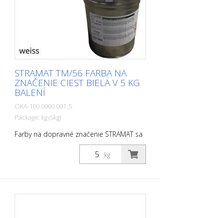
STRAMAT TM/56 FARBA NA
ZNAČENIE CIEST BIELA V 5 KG
BALENÍ
OKA-100.0000.001_5
Package: kg (5kg)
Farby na dopravné značenie STRAMAT sa
používajú najmä na asfaltové alebo
betónové povrchy, na okrajové a stredové
kg
čiary, parkovacie miesta, dopravné
značenie alebo iné značenie na verejných
alebo súkromných plochách.