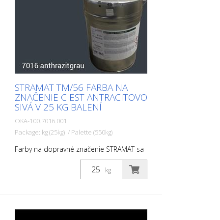
STRAMAT TM/56 FARBA NA
ZNAČENIE CIEST ANTRACITOVO
SIVÁ V 25 KG BALENÍ
OKA-100.7016.001
Package: kg (25kg) / Palette (550kg)
Farby na dopravné značenie STRAMAT sa
používajú najmä na asfaltové alebo
betónové povrchy, na okrajové a stredové
kg
čiary, parkoviská, dopravné značenie
alebo iné značenie na verejných alebo
súkromných plochách.