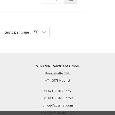
čiary, parkovacie miesta, dopravné
značenie alebo iné značenie na verejných
alebo súkromných plochách.
50
Items per page
STRAMAT Vertriebs GmbH
Bonigstraße 25 b
AT - 6973 Höchst
Tel +43 5578 76276 0
Fax +43 5578 76276 4
office@stramat.com
http://www.stramat.com