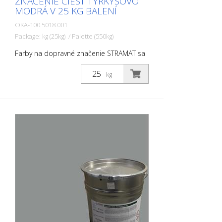
ZNAČENIE CIEST TYRKYSOVO
MODRÁ V 25 KG BALENÍ
OKA-100.5018.001
Package: kg (25kg) / Palette (550kg)
Farby na dopravné značenie STRAMAT sa
používajú najmä na asfaltové alebo
betónové povrchy, na okrajové a stredové
kg
čiary, parkoviská, dopravné značenie
alebo iné značenie na verejných alebo
súkromných plochách.