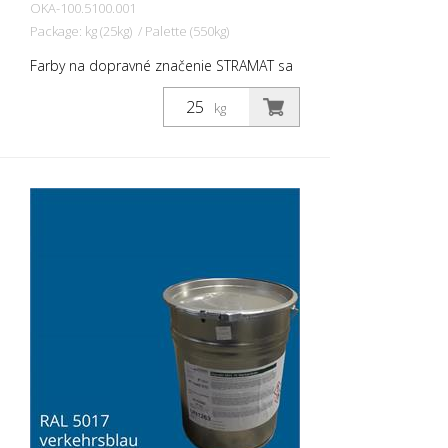
OKA-100.5100.001
Package: kg (25kg) / Palette (550kg)
Farby na dopravné značenie STRAMAT sa
používajú najmä na asfaltové alebo
betónové povrchy, na okrajové a stredové
kg
čiary, parkovacie miesta, dopravné
značenie alebo iné značenie na verejných
alebo súkromných plochách.