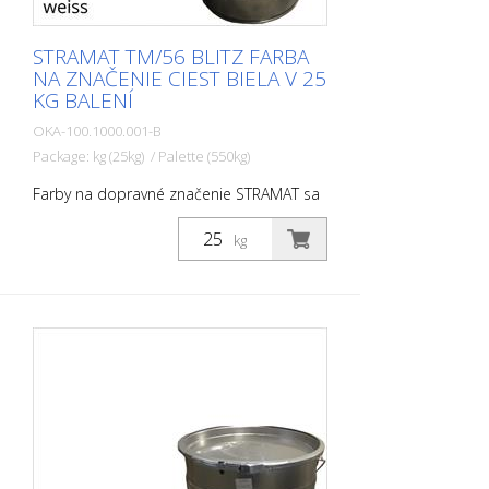
STRAMAT TM/56 BLITZ FARBA
NA ZNAČENIE CIEST BIELA V 25
KG BALENÍ
OKA-100.1000.001-B
Package: kg (25kg) / Palette (550kg)
Farby na dopravné značenie STRAMAT sa
používajú najmä na asfaltové alebo
betónové povrchy, na okrajové a stredové
kg
čiary, parkovacie miesta, dopravné
značenie alebo iné značenie na verejných
alebo súkromných plochách. Rýchle
sušenie.