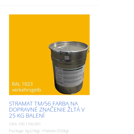
STRAMAT TM/56 FARBA NA
DOPRAVNÉ ZNAČENIE ŽLTÁ V
25 KG BALENÍ
OKA-100.1100.001
Package: kg (25kg) / Palette (550kg)