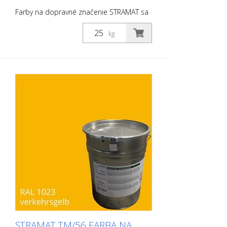
Farby na dopravné značenie STRAMAT sa
používajú najmä na asfaltové alebo
betónové povrchy, na okrajové a stredové
kg
čiary, parkovacie miesta, dopravné
značenie alebo iné značenie na verejných
alebo súkromných plochách.
STRAMAT TM/56 FARBA NA