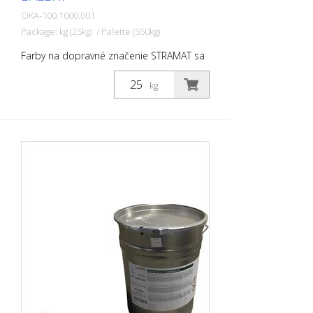
OKA-100.1000.001
Package: kg (25kg) / Palette (550kg)
Farby na dopravné značenie STRAMAT sa
používajú najmä na asfaltové alebo
betónové povrchy, na okrajové a stredové
kg
čiary, parkovacie miesta, dopravné
značenie alebo iné značenie na verejných
alebo súkromných plochách.