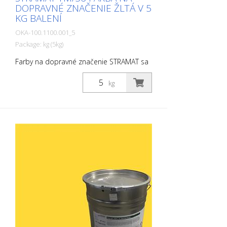
DOPRAVNÉ ZNAČENIE ŽLTÁ V 5
KG BALENÍ
OKA-100.1100.001_5
Package: kg (5kg)
Farby na dopravné značenie STRAMAT sa
používajú najmä na asfaltové alebo
betónové povrchy, na okrajové a stredové
kg
čiary, parkovacie miesta, dopravné
značenie alebo iné značenie na verejných
alebo súkromných plochách.