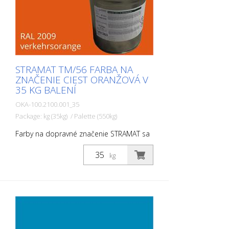
STRAMAT TM/56 FARBA NA
ZNAČENIE CIEST ORANŽOVÁ V
35 KG BALENÍ
OKA-100.2100.001_35
Package: kg (35kg) / Palette (550kg)
Farby na dopravné značenie STRAMAT sa
používajú najmä na asfaltové alebo
betónové povrchy, na okrajové a stredové
kg
čiary, parkoviská, dopravné značenie
alebo iné značenie na verejných alebo
súkromných plochách.