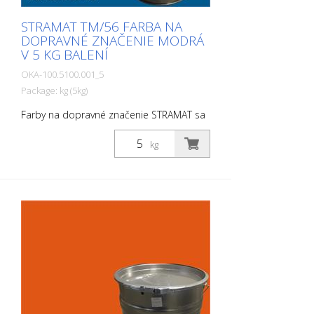
STRAMAT TM/56 FARBA NA
DOPRAVNÉ ZNAČENIE MODRÁ
V 5 KG BALENÍ
OKA-100.5100.001_5
Package: kg (5kg)
Farby na dopravné značenie STRAMAT sa
používajú najmä na asfaltové alebo
betónové povrchy, na okrajové a stredové
kg
čiary, parkovacie miesta, dopravné
značenie alebo iné značenie na verejných
alebo súkromných plochách.