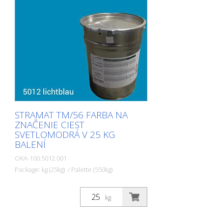
STRAMAT TM/56 FARBA NA
ZNAČENIE CIEST
SVETLOMODRÁ V 25 KG
BALENÍ
OKA-100.5012.001
Package: kg (25kg) / Palette (550kg)
Farby na dopravné značenie STRAMAT sa
používajú najmä na asfaltové alebo
kg
betónové povrchy, na okrajové a stredové
čiary, parkoviská, dopravné značenie