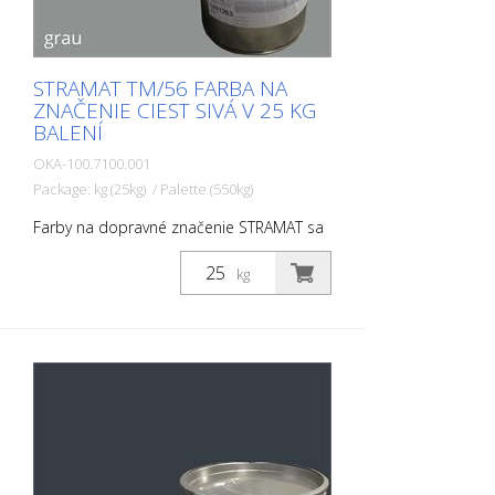
STRAMAT TM/56 FARBA NA
ZNAČENIE CIEST SIVÁ V 25 KG
BALENÍ
OKA-100.7100.001
Package: kg (25kg) / Palette (550kg)
Farby na dopravné značenie STRAMAT sa
používajú najmä na asfaltové alebo
betónové povrchy, na okrajové a stredové
kg
čiary, parkovacie miesta, dopravné
značenie alebo iné značenie na verejných
alebo súkromných plochách.