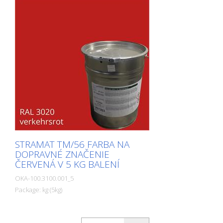
STRAMAT TM/56 FARBA NA
DOPRAVNÉ ZNAČENIE
ČERVENÁ V 5 KG BALENÍ
OKA-100.3100.001_5
Package: kg (5kg)