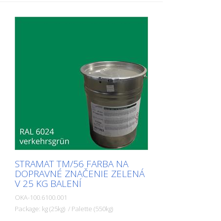
alebo iné značenie na verejných alebo
súkromných plochách.
STRAMAT TM/56 FARBA NA
DOPRAVNÉ ZNAČENIE ZELENÁ
V 25 KG BALENÍ
OKA-100.6100.001
Package: kg (25kg) / Palette (550kg)