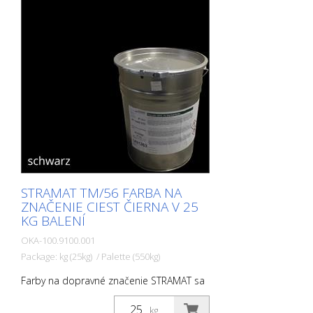
STRAMAT TM/56 FARBA NA
ZNAČENIE CIEST ČIERNA V 25
KG BALENÍ
OKA-100.9100.001
Package: kg (25kg) / Palette (550kg)
Farby na dopravné značenie STRAMAT sa
používajú najmä na asfaltové alebo
betónové povrchy, na okrajové a stredové
kg