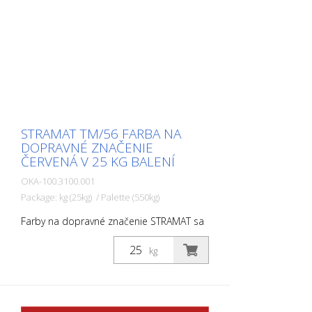
STRAMAT TM/56 FARBA NA
DOPRAVNÉ ZNAČENIE
ČERVENÁ V 25 KG BALENÍ
OKA-100.3100.001
Package: kg (25kg) / Palette (550kg)
Farby na dopravné značenie STRAMAT sa
používajú najmä na asfaltové alebo
betónové povrchy, na okrajové a stredové
kg
čiary, parkovacie miesta, dopravné
značenie alebo iné značenie na verejných
alebo súkromných plochách.