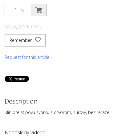
Pc.
Package: Stk. (1Pc.)
Remember
Request for this article ›
Description
Klin pre stĺpovú svorku s otvorom, surový, bez reťaze
Naposledy videné