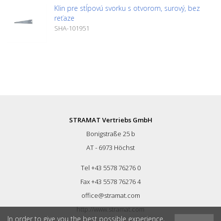
Klin pre stĺpovú svorku s otvorom, surový, bez
reťaze
SHA-101951
STRAMAT Vertriebs GmbH
Bonigstraße 25 b
AT - 6973 Höchst
Tel +43 5578 76276 0
Fax +43 5578 76276 4
office@stramat.com
http://www.stramat.com
In order to give you the best possible experience,