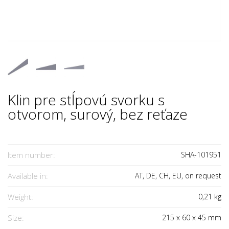
Klin pre stĺpovú svorku s
otvorom, surový, bez reťaze
Item number:
SHA-101951
Available in:
AT, DE, CH, EU, on request
Weight:
0,21
kg
Size:
215
x
60
x
45
mm