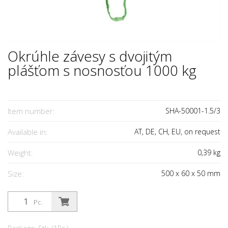
Okrúhle závesy s dvojitým
plášťom s nosnosťou 1000 kg
Item number:
SHA-50001-1.5/3
Available in:
AT, DE, CH, EU, on request
Weight:
0,39
kg
Size:
500
x
60
x
50
mm
Pc.