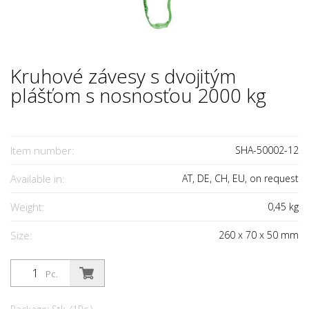
Kruhové závesy s dvojitým
plášťom s nosnosťou 2000 kg
Item number:
SHA-50002-12
Available in:
AT, DE, CH, EU, on request
Weight:
0,45
kg
Size:
260
x
70
x
50
mm
Pc.