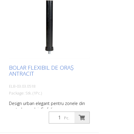
BOLAR FLEXIBIL DE ORAȘ
ANTRACIT
ELB-03.03.0518
Package: Stk. (1Pc.)
Design urban elegant pentru zonele din
centrul orașului. Cu folie
retroreflectorizantă și reflectoare cu perle
Pc.
de sticlă. Culoare: Antracit Material: Plastic
Material: Plastic Material de montaj: Priză
de pământ din aluminiu - PZ 1 Avantajele