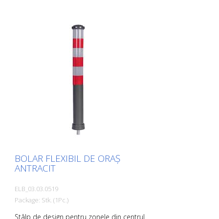
bolțarilor flexibili din plastic: - Elastică și,
prin urmare, accesibilă - Previne
deteriorarea vehiculului în caz de
coliziune - Nu sunt necesare reparații la
stâlp sau la vehicul - Crește siguranța
rutieră - Crește orientarea în traficul rutier
și în parcări
BOLAR FLEXIBIL DE ORAȘ
ANTRACIT
ELB_03.03.0519
Package: Stk. (1Pc.)
Stâlp de design pentru zonele din centrul