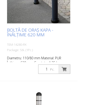
BOLTĂ DE ORAȘ KAPA -
ÎNĂLȚIME 620 MM
TEM-14280-RK
Package: Stk. (1Pc.)
Diametru: 110/80 mm Material: PUR
Înălțime: 620 mm Greutate: 1,35 kg
Culoare: gri antracit 2 benzi
Pc.
retroreflectorizante RAC 2 (fără material
de fixare) City Bollard este o bornă cu
redresare automată, fabricată din
poliuretan extrem de robust. Acești stâlpi
sunt elastici ca și cauciucul atunci când
sunt loviți sau rostogoliți.