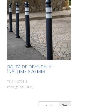
BOLTĂ DE ORAȘ BALA -
ÎNĂLȚIME 870 MM
TEM-14276-KG
Package: Stk. (1Pc.)