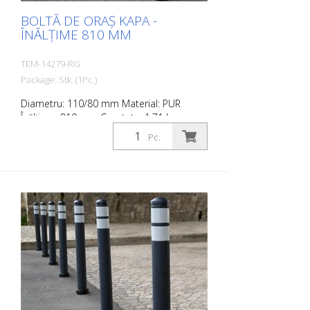
BOLTĂ DE ORAȘ KAPA -
ÎNĂLȚIME 810 MM
TEM-14279-RG
Package: Stk. (1Pc.)
Diametru: 110/80 mm Material: PUR
Înălțime: 810 mm Greutate: 1,71 kg
Culoare: gri antracit 2 benzi
Pc.
retroreflectorizante RAC 2 (fără material
de fixare) City Bollard este o bornă
autoportantă realizată din poliuretan
extrem de robust. Acești stâlpi sunt
elastici ca și cauciucul atunci când sunt
loviți sau rostogoliți.