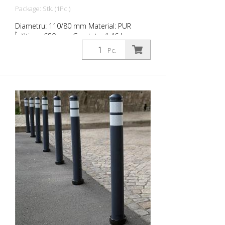
Package: Stk. (1Pc.)
Diametru: 110/80 mm Material: PUR
Înălțime: 680 mm Greutate: 1,46 kg
Culoare: gri antracit 2 benzi
Pc.
retroreflectorizante RAC 2 (fără material
de fixare) City Bollard este o bornă cu
redresare automată, fabricată din
poliuretan extrem de robust. Acești stâlpi
sunt elastici ca și cauciucul atunci când
sunt loviți sau rostogoliți.