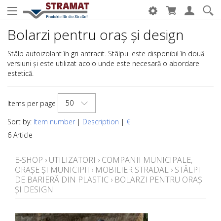
Bolarzi pentru oraș și design
Stâlp autoizolant în gri antracit. Stâlpul este disponibil în două
versiuni și este utilizat acolo unde este necesară o abordare
estetică.
50
Items per page
Sort by:
Item number
|
Description
|
€
6 Article
E-SHOP
›
UTILIZATORI
›
COMPANII MUNICIPALE,
ORAȘE ȘI MUNICIPII
›
MOBILIER STRADAL
›
STÂLPI
DE BARIERĂ DIN PLASTIC
›
BOLARZI PENTRU ORAȘ
ȘI DESIGN