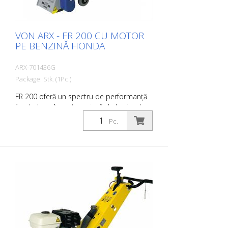
54 mm Lățimea de lucru: 200 mm
VON ARX - FR 200 CU MOTOR
PE BENZINĂ HONDA
ARX-701436G
Package: Stk. (1Pc.)
FR 200 oferă un spectru de performanță
foarte larg. Aceasta variază de la simple
activități de curățare până la lucrări dificile
Pc.
de demarcare în sectorul marcajelor
rutiere. Datorită dimensiunilor sale
compacte și a manevrabilității, aceasta
permite lucrul foarte precis pe suprafețe
mici și medii, în interior și în exterior.
Tamburul poate fi echipat cu diferite
tipuri de lamele. Tamburul poate fi
schimbat în aproximativ 2 minute. Acest
lucru face ca FR 200 să fie mașina ideală
pentru aplicații rapide și variate. Este