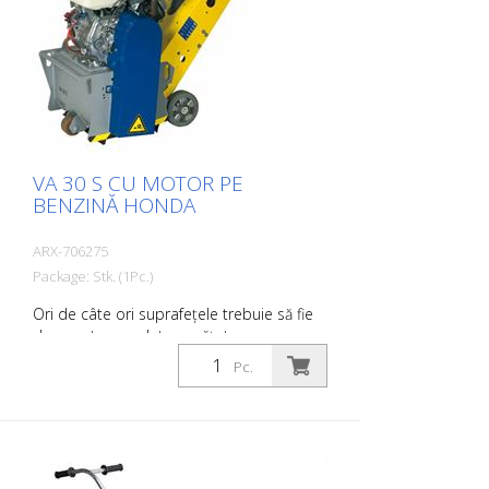
disponibil ca mașină pe benzină sau
electrică. Freza laterală nu trebuie să fie
acționată împreună cu tamburul principal
(se aplică numai la motorul de 1,5 kW).
Foarte bine dovedită ca freză de
demarcare pentru companiile de
marcare. Lățimea de lucru: 200 mm
VA 30 S CU MOTOR PE
BENZINĂ HONDA
ARX-706275
Package: Stk. (1Pc.)
Ori de câte ori suprafețele trebuie să fie
degroșate, canelate, curățate sau
decopertate, VA 30 S este utilajul potrivit.
Pc.
Dispozitivul de reglare continuă a
adâncimii asigură o adaptare optimă la
condițiile de teren. Un sistem de
amortizare a vibrațiilor, precum și
confortul ridicat de operare permit o
muncă plăcută și eficientă. Acestea fac din