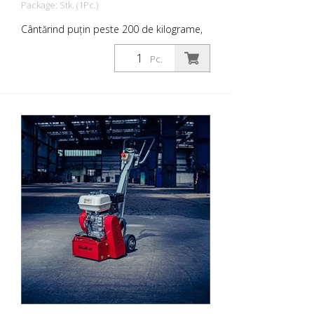
Package: Stk. (1Pc.)
Cântărind puțin peste 200 de kilograme,
LineEraser este robust și stabil. Și cu
două roți față și două roți spate
Pc.
pivotante, este remarcabil de ușor de
manevrat pentru greutatea sa. În ceea ce
privește performanța, LineEraser poate
îndepărta aproximativ 200 de metri pe
oră de marcaje rutiere cu o grosime de 1
milimetru și o lățime de 200 de milimetri.
Borum® LineEraser este compact și ușor
de manevrat. O curea dublă acționează
capul de tăiere, care este echipat cu trei
cuțite. - Pentru a îndepărta straturile
subțiri (de exemplu, marcajele de vopsea
la rece), utilizați lama de carbură cu 48 de
pini. - Pentru îndepărtarea straturilor mai
groase (de exemplu, termoplastic),
utilizați cuțitul din carbură cu 24 de pini.
Lățime de lucru: până la 25 cm (10 in.)
Motor: Briggs & Stratton, 13,5 CP (10 Kw).
Include un cap cu 3 cuțite de carbură cu