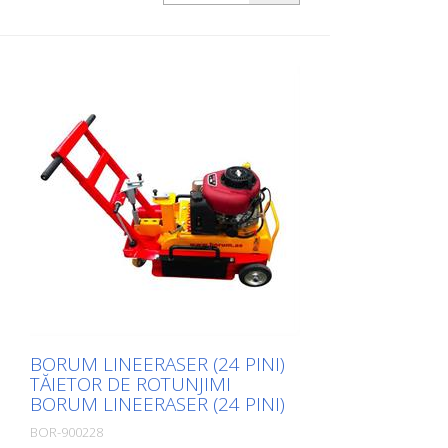
marcajelor rutiere. Datorită dimensiunilor
sale compacte și manevrabilității, aceasta
permite lucrul foarte precis pe suprafețe
mici și medii în interior și în exterior. Cu
baterie Honda! Tamburul poate fi echipat
cu diferite tipuri de lame. Schimbarea
tamburului se face în aprox. 2 minute.
Lățime de lucru: 200 mm Timp de lucru
baterie: Cu o singură baterie - aprox. 22,5
minute, Cu două baterii încărcate aprox.
45 de minute. Ieșire: 35 - 40 m2/oră - cu
două baterii aprox. 30 m2
BORUM LINEERASER (24 PINI)
TĂIETOR DE ROTUNJIMI
BORUM LINEERASER (24 PINI)
BOR-900228