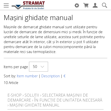
Mașini ghidate manual
Mașinile de demarcat ghidate manual sunt utilizate pentru
lucrări de demarcare de dimensiuni mici și medii. În funcție de
uneltele seturile de lame utilizate, acestea sunt potrivite pentru
demarcare atât în interior, cât și în exterior și pot fi utilizate
pentru demarcare de la culori monocomponente până la
materiale reci sau termoplastice.
50
Items per page
Sort by:
Item number
|
Description
|
€
10 Article
E-SHOP
›
SOLUȚII
›
SELECTAREA MAȘINII DE
DEMARCARE
›
ÎN FUNCȚIE DE UNITATEA NECESARĂ
›
MAȘINI GHIDATE MANUAL