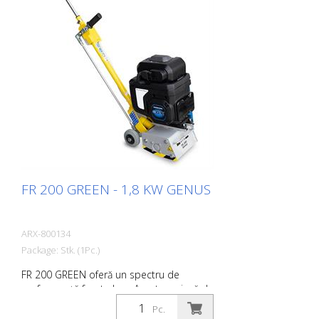
VA 30 S un utilaj de pregătire a
suprafețelor pentru cele mai dificile
aplicații. Există seturi de lame potrivite
pentru fiecare aplicație. Greutate: aprox.
140 - 180 kg (300 - 400 lbs) Funcționare:
Benzină Honda Putere: 6,0 kW Lățimea de
lucru: 300 mm (12'') Distanța până la
perete: 90 mm (3,5'') Dimensiuni: 1.355 x
555 x 1.090 mm (53 x 22 x 43'') Accesorii
standard: 8 lamele laterale sau la alegere
FR 200 GREEN - 1,8 KW GENUS
ARX-800134
Package: Stk. (1Pc.)
FR 200 GREEN oferă un spectru de
performanță foarte larg. Acesta variază de
la activități simple de curățare până la
Pc.
lucrări dificile de demarcare în sectorul