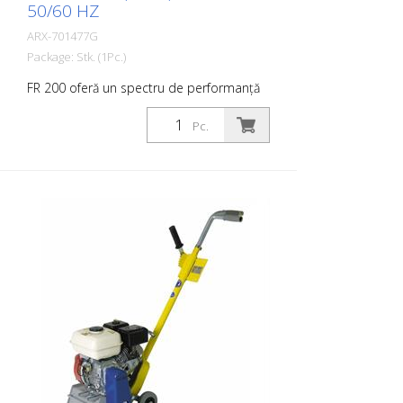
50/60 HZ
ARX-701477G
Package: Stk. (1Pc.)
FR 200 oferă un spectru de performanță
foarte larg. Aceasta variază de la simple
activități de curățare până la lucrări dificile
Pc.
de demarcare în sectorul marcajelor
rutiere. Datorită dimensiunilor sale
compacte și a manevrabilității, aceasta
permite lucrul foarte precis pe suprafețe
mici și medii, în interior și în exterior.
Tamburul poate fi echipat cu diferite
tipuri de lamele. Tamburul poate fi
schimbat în aproximativ 2 minute. Acest
lucru face ca FR 200 să fie mașina ideală
pentru aplicații rapide și variate. Este
disponibil ca mașină pe benzină sau
electrică. Freza laterală nu trebuie să
funcționeze împreună cu tamburul
principal (se aplică numai la motorul de
1,5 kW). Distanța până la perete: aprox.