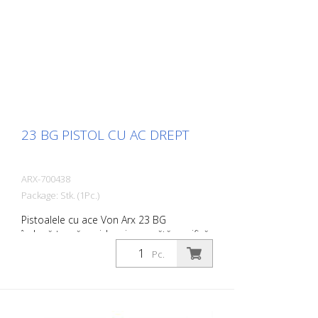
Conexiune: G 3/8 '' Nivelul de zgomot: 101
dB (A)
23 BG PISTOL CU AC DREPT
ARX-700438
Package: Stk. (1Pc.)
Pistoalele cu ace Von Arx 23 BG
îndepărtează rapid rugina, curăță, purifică
și asprește. În esență, acestea netezesc
Pc.
suprafețele inegale. Deoarece acele se
mișcă liber, acestea se adaptează la orice
suprafață, inclusiv la proeminențe. Există
pistolul cu ace Von Arx potrivit pentru