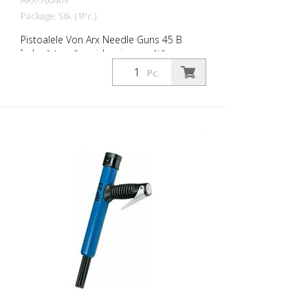
ARX-700409
Package: Stk. (1Pc.)
Pistoalele Von Arx Needle Guns 45 B
îndepărtează rapid rugina, curăță,
desprăfuiesc și degresează. În esență,
Pc.
acestea netezesc suprafețele inegale.
Deoarece acele se mișcă liber, se
adaptează la orice suprafață, inclusiv la
proeminențe. Există un pistol cu ace Von
Arx pentru fiecare lucrare. Disponibil cu
ace de 2, 3 sau 4 mm, după cum doriți.
Greutate: 6,8 kg (10,6 lbs) Consumul de
aer: 158 L/min. (5,6 cfm) Ace ø 3 mm: 49
buc. Presiunea aerului: 100 psi (7 bar)
max. Conexiune: G 3/8 Nivelul de zgomot:
101 dB (A)