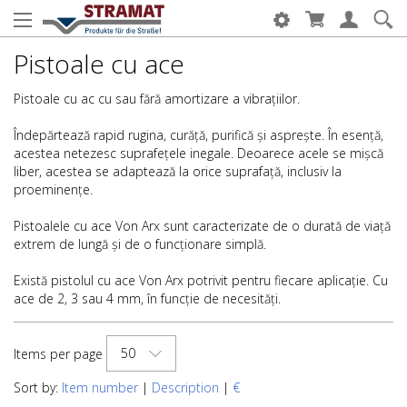
Pistoale cu ace
Pistoale cu ac cu sau fără amortizare a vibrațiilor.
Îndepărtează rapid rugina, curăță, purifică și asprește. În esență,
acestea netezesc suprafețele inegale. Deoarece acele se mișcă
liber, acestea se adaptează la orice suprafață, inclusiv la
proeminențe.
Pistoalele cu ace Von Arx sunt caracterizate de o durată de viață
extrem de lungă și de o funcționare simplă.
Există pistolul cu ace Von Arx potrivit pentru fiecare aplicație. Cu
ace de 2, 3 sau 4 mm, în funcție de necesități.
50
Items per page
Sort by:
Item number
|
Description
|
€