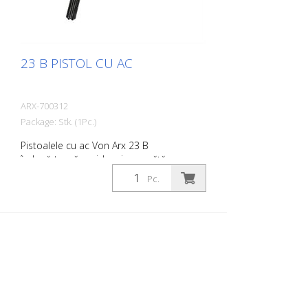
23 B PISTOL CU AC
ARX-700312
Package: Stk. (1Pc.)
Pistoalele cu ac Von Arx 23 B
îndepărtează rapid rugina, curăță,
desprăfuiesc și degresează. În esență,
Pc.
acestea netezesc suprafețele inegale.
Deoarece acele se mișcă liber, se
adaptează la orice suprafață, inclusiv la
proeminențe. Există un pistol cu ace Von
Arx pentru fiecare lucrare. Disponibil cu
ace de 2, 3 sau 4 mm, după cum doriți.
Greutate: 2,2 kg (4,9 lbs) Consumul de aer:
100 L/min. (3,5 cfm) Ace ø 3 mm: 19 buc.
Presiunea aerului: 100 psi (7 bar) max.