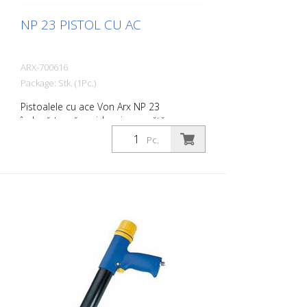
NP 23 PISTOL CU AC
ARX-700616
Package: Stk. (1Pc.)
Pistoalele cu ace Von Arx NP 23
îndepărtează rapid rugina, curăță,
desprăfuiesc și degresează. În esență,
Pc.
acestea netezesc suprafețele inegale.
Deoarece acele se mișcă liber, se
adaptează la orice suprafață, inclusiv la
proeminențe. Există un pistol cu ace Von
Arx pentru fiecare lucrare. Disponibil cu
ace de 2, 3 sau 4 mm, după cum doriți.
Greutate: 2,6 kg (5,7 lbs) Consumul de aer:
100 L/min. (3,5 cfm) Ace ø 3 mm: 19 buc.
Presiunea aerului: 100 psi (7 bar) max.
Conexiune: G 3/8 '' Nivelul de zgomot: 109
dB (A)