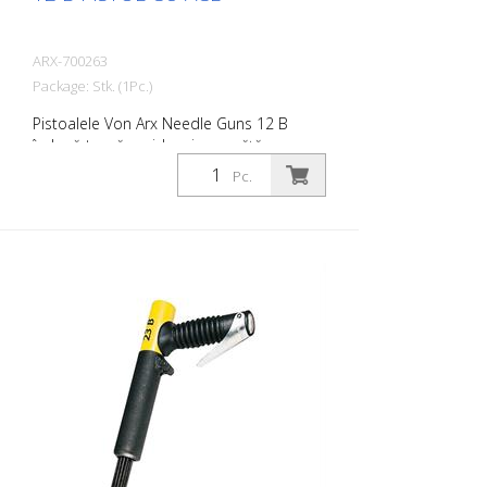
ARX-700263
Package: Stk. (1Pc.)
Pistoalele Von Arx Needle Guns 12 B
îndepărtează rapid rugina, curăță,
desprăfuiesc și degresează. În esență,
Pc.
acestea netezesc suprafețele inegale.
Deoarece acele se mișcă liber, se
adaptează la orice suprafață, inclusiv la
proeminențe. Există un pistol cu ace Von
Arx pentru fiecare lucrare. Disponibil cu
ace de 2, 3 sau 4 mm, după cum doriți.
Greutate: 1,3 kg (2,9 lbs) Consumul de aer:
96 L/min. (3,4 cfm) Ace ø 3 mm: 12 buc.
Presiunea aerului: max. 6 bar (85 psi)
Conexiune: G 3/8 '' Nivelul de zgomot: 101
dB (A)