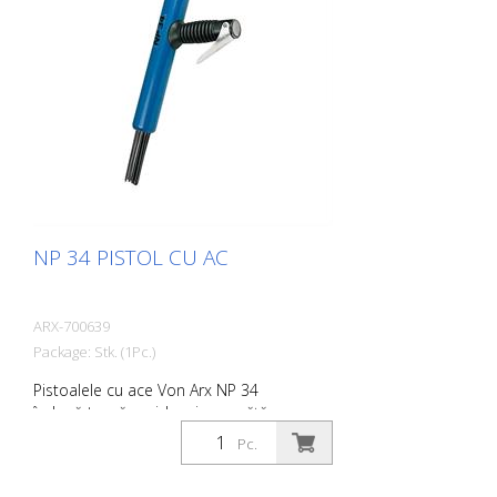
100 L/min. (3,5 cfm) Ace ø 3 mm: 19 buc.
Presiunea aerului: 100 psi (7 bar) max.
Conexiune: G 1/4 '' Nivelul de zgomot: 109
dB (A)
NP 34 PISTOL CU AC
ARX-700639
Package: Stk. (1Pc.)
Pistoalele cu ace Von Arx NP 34
îndepărtează rapid rugina, curăță,
desprăfuiesc și degresează. În esență,
Pc.
acestea netezesc suprafețele inegale.
Deoarece acele se mișcă liber, se