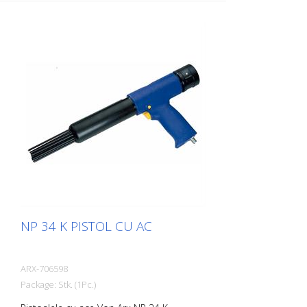
adaptează la orice suprafață, inclusiv la
proeminențe. Există un pistol cu ace Von
Arx pentru fiecare lucrare. Disponibil cu
ace de 2, 3 sau 4 mm, după cum doriți.
Greutate: 3,2 kg (7,0 lbs) Consumul de aer:
125 L/min. (4,4 cfm) Ace ø 3 mm: 28 buc.
Presiunea aerului: 100 psi (7 bar) max.
Conexiune: G 3/8 '' Nivelul de zgomot: 109
dB (A)
NP 34 K PISTOL CU AC
ARX-706598
Package: Stk. (1Pc.)