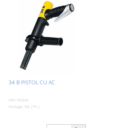
fiecare aplicație. Cu ace de 2, 3 sau 4
mm, în funcție de necesități. Greutate: 2,0
kg (4,4 lbs) Tare: 2,5 kg (5,5 lbs) Consum
de aer: 100 L/min (3,5 cfm) Ace ø 3mm: 19
buc. Presiune aer: max. 7 bar (100 psi)
Racord: G 3/8 '' Nivel de zgomot: 101 dB
(A)
34 B PISTOL CU AC
ARX-700364
Package: Stk. (1Pc.)