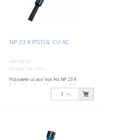
NP 23 K PISTOL CU AC
ARX-700722
Package: Stk. (1Pc.)
Pistoalele cu ace Von Arx NP 23 K
îndepărtează rapid rugina, curăță,
desprăfuiesc și degresează. În esență,
Pc.
acestea netezesc suprafețele inegale.
Deoarece acele se mișcă liber, se
adaptează la orice suprafață, inclusiv la
proeminențe. Există un pistol cu ace Von
Arx pentru fiecare lucrare. Disponibil cu
ace de 2, 3 sau 4 mm, după cum doriți.
Greutate: 2,2 kg (4,9 lbs) Consumul de aer: