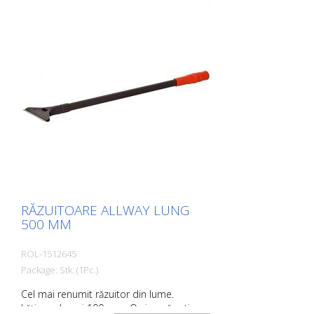
RĂZUITOARE ALLWAY LUNG
500 MM
ROL-1512645
Package: Stk. (1Pc.)
Cel mai renumit răzuitor din lume.
Lățimea lamei 100 mm. O singură rotire a