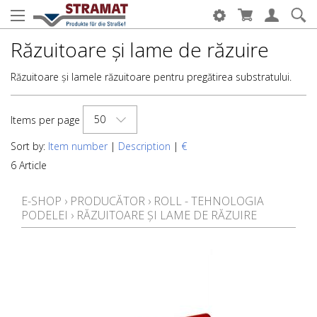
Răzuitoare și lame de răzuire
Răzuitoare și lamele răzuitoare pentru pregătirea substratului.
50
Items per page
Sort by:
Item number
|
Description
|
€
6 Article
E-SHOP
›
PRODUCĂTOR
›
ROLL - TEHNOLOGIA
PODELEI
›
RĂZUITOARE ȘI LAME DE RĂZUIRE