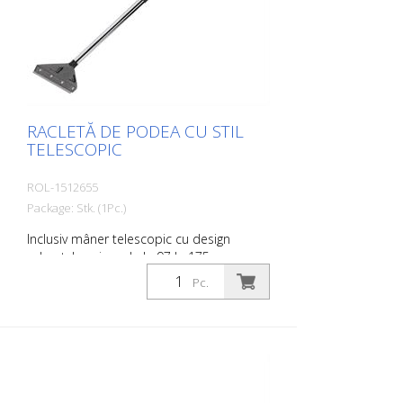
RACLETĂ DE PODEA CU STIL
TELESCOPIC
ROL-1512655
Package: Stk. (1Pc.)
Inclusiv mâner telescopic cu design
robust. Lungime de la 97 la 175 cm,
Lățimea lamei 210 mm. Înclinare ușoară a
Pc.
lamei pentru o utilizare eficientă.