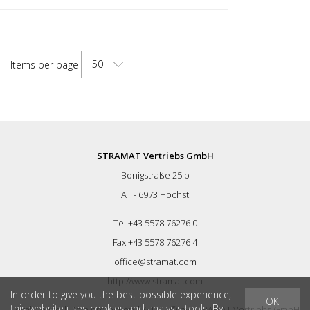
50
Items per page
STRAMAT Vertriebs GmbH
Bonigstraße 25 b
AT - 6973 Höchst
Tel +43 5578 76276 0
Fax +43 5578 76276 4
office@stramat.com
http://www.stramat.com
In order to give you the best possible experience,
OK
this website uses cookies and analysis tools. By
Legal Notice
|
Data protection
|
GTC
| © by
STRAMAT Vertriebs GmbH