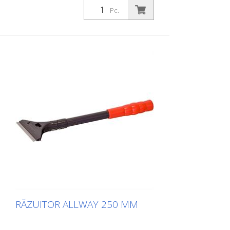
capului racletei este suficientă pentru a
Pc.
bloca sau elibera în siguranță lama.
RĂZUITOR ALLWAY 250 MM