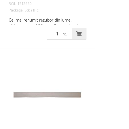
ROL-1512650
Package: Stk. (1Pc.)
Cel mai renumit răzuitor din lume.
Lățimea lamei 100 mm. O singură rotire a
capului racletei este suficientă pentru a
Pc.
bloca sau elibera în siguranță lama.