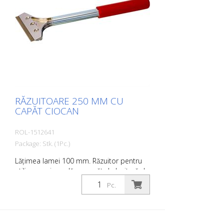
RĂZUITOARE 250 MM CU
CAPĂT CIOCAN
ROL-1512641
Package: Stk. (1Pc.)
Lățimea lamei 100 mm. Răzuitor pentru
utilizare universală cu capăt de lovitură de
ciocan.
Pc.