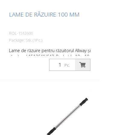
LAME DE RĂZUIRE 100 MM
ROL-1512600
Package: Stk. (1Pc.)
Lame de răzuire pentru răzuitorul Allway și
răzuitorul 1512641/642. Pachet la 10 x 10
bucăți = 100 bucăți
Pc.