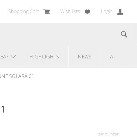
Shopping Cart
Wish lists
Login
LEA?
HIGHLIGHTS
NEWS
AI
UNE SOLARĂ 01
01
Item number: