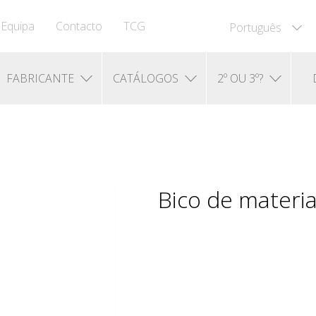
Equipa
Contacto
TCG
Português
FABRICANTE
CATÁLOGOS
2º OU 3º?
Bico de materi