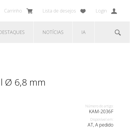
Carrinho
Lista de desejos
Login
DESTAQUES
NOTÍCIAS
IA
al Ø 6,8 mm
Número do artigo:
KAM-2036F
Disponível em:
AT, A pedido