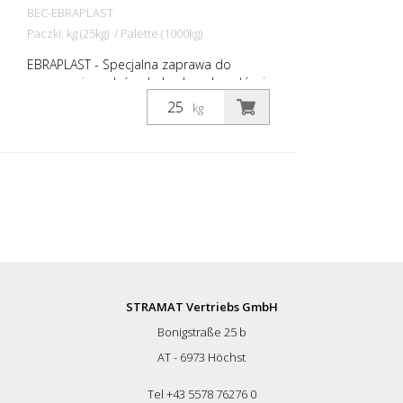
BEC-EBRAPLAST
Paczki: kg (25kg) / Palette (1000kg)
EBRAPLAST - Specjalna zaprawa do
murowania szybów do budowy kanałów i
szybkich napraw gotowa do użycia sucha
kg
mieszanka o uziarnieniu 0-2 i krótkim
czasie obróbki cechy szczególne: -
bezskurczowa, odporna na mróz, sól
odladzającą i siarczany, zgodnie z normą
ÖNorm - nieprzepuszczalny dla wody -
wysoka obciążalność w bardzo krótkim
czasie
STRAMAT Vertriebs GmbH
Bonigstraße 25 b
AT - 6973 Höchst
Tel +43 5578 76276 0