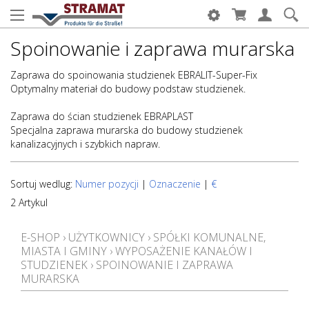
Spoinowanie i zaprawa murarska
Zaprawa do spoinowania studzienek EBRALIT-Super-Fix
Optymalny materiał do budowy podstaw studzienek.
Zaprawa do ścian studzienek EBRAPLAST
Specjalna zaprawa murarska do budowy studzienek
kanalizacyjnych i szybkich napraw.
Sortuj wedlug:
Numer pozycji
|
Oznaczenie
|
€
2 Artykul
E-SHOP
›
UŻYTKOWNICY
›
SPÓŁKI KOMUNALNE,
MIASTA I GMINY
›
WYPOSAŻENIE KANAŁÓW I
STUDZIENEK
›
SPOINOWANIE I ZAPRAWA
MURARSKA