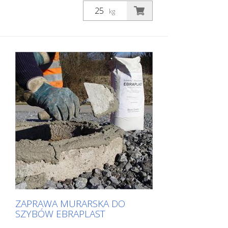
podstaw studzienek. Optymalne warunki
kg
obróbki dzięki zawsze świeżo
wyprodukowanemu produktowi. Dzięki
wysoce płynnej, bezskurczowej,
szybkowiążącej i wytrzymałej zaprawie do
spoinowania EBRALIT spoiny pod ramami
szybów są całkowicie wypełnione.
Niezwykle szybkie przenoszenie obciążeń!
Sprawdzona w ponad 300 000
studzienek! Cechy szczególne: - Wysoka
obciążalność - idealne właściwości
płynięcia - brak skurczu - bardzo szybkie
wiązanie w zaledwie 5 do 8 minut - stała
jakość przez cały rok - Wytrzymałość na
ściskanie w temperaturze 20°C ok. 13
N/qmm po 0,5 godz, - ok. 57 N/qmm po
7 dniach, ok. 65 N/qmm po 28 dniach -
pakowany w worki 25 kg
ZAPRAWA MURARSKA DO
SZYBÓW EBRAPLAST