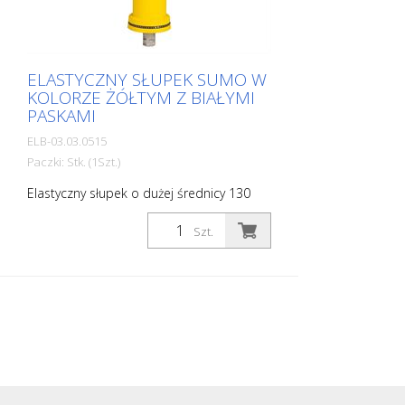
ELASTYCZNY SŁUPEK SUMO W
KOLORZE ŻÓŁTYM Z BIAŁYMI
PASKAMI
ELB-03.03.0515
Paczki: Stk. (1Szt.)
Elastyczny słupek o dużej średnicy 130
mm do najróżniejszych zastosowań Z
białymi foliami odblaskowymi i
Szt.
elementami odblaskowymi z kulek
szklanych. Kolor: żółty Materiał: tworzywo
sztuczne Średnica: 130 mm Elementy
mocujące: Aluminiowa tuleja do montażu
w podłożu – PZ 1 – w zestawie Zalety
elastycznych słupków z tworzywa
sztucznego: - Elastyczne, a zatem
odporne na uderzenia - Zapobiegają
uszkodzeniom pojazdu w razie uderzenia