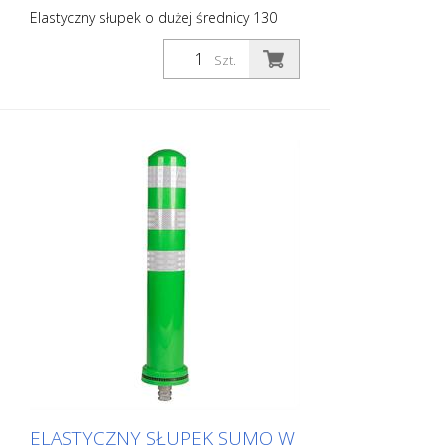
Elastyczny słupek o dużej średnicy 130
mm do najróżniejszych zastosowań Z
białymi foliami odblaskowymi i kulkami
Szt.
szklanymi. Kolor: Czarny Materiał:
Tworzywo sztuczne Średnica: 130 mm
Elementy mocujące: Aluminiowa tuleja
podłogowa – PZ 1 – w zestawie Zalety
elastycznych słupków z tworzywa
sztucznego: - Elastyczne, a zatem
odporne na uderzenia - Zapobiegają
uszkodzeniom pojazdu w razie uderzenia
- Nie wymagają napraw ani słupka, ani
pojazdu - Zwiększają bezpieczeństwo
ruchu drogowego - Ułatwiają orientację w
ruchu drogowym i na parkingach
ELASTYCZNY SŁUPEK SUMO W