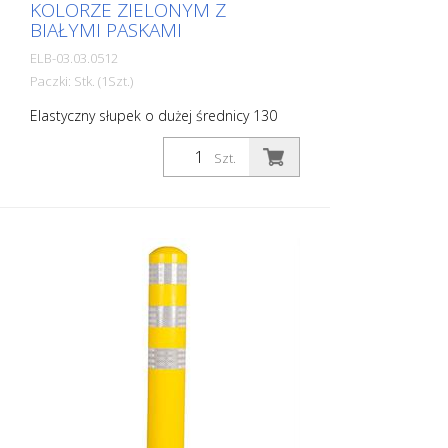
KOLORZE ZIELONYM Z
BIAŁYMI PASKAMI
ELB-03.03.0512
Paczki: Stk. (1Szt.)
Elastyczny słupek o dużej średnicy 130
mm do najróżniejszych zastosowań Z
białymi foliami odblaskowymi i
Szt.
elementami odblaskowymi z kulek
szklanych. Kolor: Zielony Materiał:
Tworzywo sztuczne Średnica: 130 mm
Elementy mocujące: Aluminiowa tuleja do
montażu w podłożu – PZ 1 – w zestawie
Zalety elastycznych słupków z tworzywa
sztucznego: - Elastyczne, a zatem
odporne na uderzenia - Zapobiegają
uszkodzeniom pojazdu w razie uderzenia
- Nie wymagają napraw ani słupka, ani
pojazdu - Zwiększają bezpieczeństwo
ruchu drogowego - Ułatwiają orientację w
ruchu drogowym i na parkingach