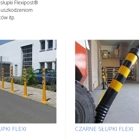
słupki Flexipost®
ga uszkodzeniom
ów itp.
PKI FLEXI
CZARNE SŁUPKI FLEXI