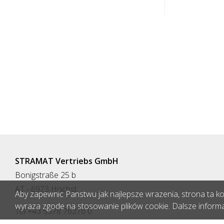
STRAMAT Vertriebs GmbH
Bonigstraße 25 b
AT - 6973 Höchst
Aby zapewnic Panstwu jak najlepsze wrazenia, strona ta korz
wyraza zgode na stosowanie plików cookie. Dalsze inform
Tel +43 5578 76276 0