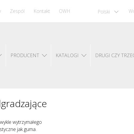
y
Zespól
Kontakt
OWH
Wó
Polski
PRODUCENT
KATALOGI
DRUGI CZY TRZEC
dgradzające
zwykle wytrzymałego
astyczne jak guma.