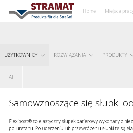
Home
Miejsca prac
UŻYTKOWNICY
ROZWIĄZANIA
PRODUKTY
AI
Samowznoszące się słupki o
Flexipost® to elastyczny słupek barierowy wykonany z nie
poliuretanu. Po uderzeniu lub przewróceniu słupki te są el