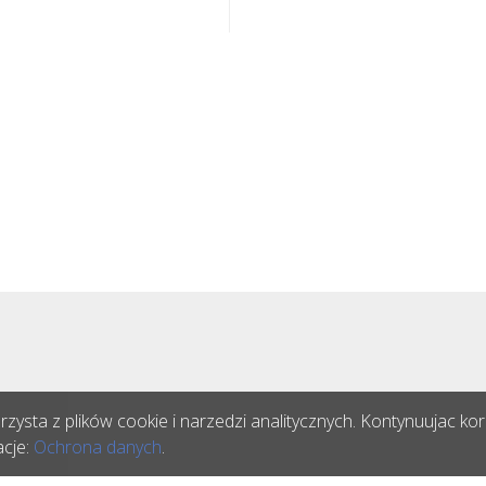
ysta z plików cookie i narzedzi analitycznych. Kontynuujac korz
acje:
Ochrona danych
.