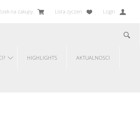
zek na zakupy
Lista zyczen
Login
I?
HIGHLIGHTS
AKTUALNOSCI