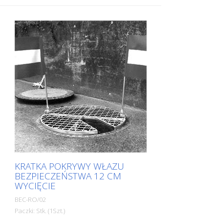
KRATKA POKRYWY WŁAZU
BEZPIECZEŃSTWA 12 CM
WYCIĘCIE
BEC-RO/02
Paczki: Stk. (1Szt.)