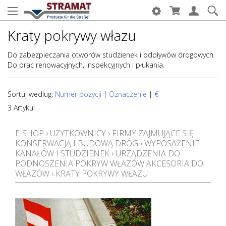
Kraty pokrywy włazu
Do zabezpieczania otworów studzienek i odpływów drogowych.
Do prac renowacyjnych, inspekcyjnych i płukania.
Sortuj wedlug:
Numer pozycji
|
Oznaczenie
|
€
3 Artykul
E-SHOP
›
UŻYTKOWNICY
›
FIRMY ZAJMUJĄCE SIĘ
KONSERWACJĄ I BUDOWĄ DRÓG
›
WYPOSAŻENIE
KANAŁÓW I STUDZIENEK
›
URZĄDZENIA DO
PODNOSZENIA POKRYW WŁAZÓW AKCESORIA DO
WŁAZÓW
›
KRATY POKRYWY WŁAZU