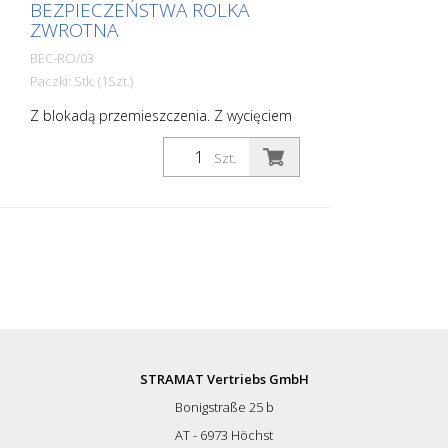
BEZPIECZEŃSTWA ROLKA
ZWROTNA
BEC-RO/03
Paczki: Stk. (1Szt.)
Z blokadą przemieszczenia. Z wycięciem
o szerokości 12 cm i kołem pasowym dla
łatwiejszego i bezpieczniejszego
Szt.
przeciągania i wciągania kabli, węży itp. -
Średnica zewnętrzna ok. 65,5 cm -
Maksymalne obciążenie: 100 kg - Waga:
ok. 10 kg - Wykończenie: stal ocynkowana
STRAMAT Vertriebs GmbH
Bonigstraße 25 b
AT - 6973 Höchst