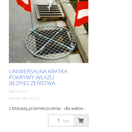
UNIWERSALNA KRATKA
POKRYWY WŁAZU
BEZPIECZEŃSTWA
BEC-RO/01
Paczki: Stk. (1Szt.)
z blokadą przemieszczenia - dla wałów -
zamknięty - średnica zewnętrzna: ok. 65,5
cm - maksymalne obciążenie: 100 kg -
Szt.
waga: ok. 8 kg - Wykończenie: stal
ocynkowana