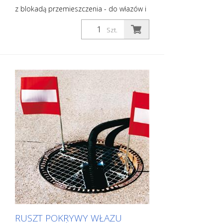
z blokadą przemieszczenia - do włazów i
z wycięciem o szerokości 12 cm do
przejścia kabli, węży itp. - Średnica
Szt.
zewnętrzna: ok. 65,5 cm - Maksymalne
obciążenie: 100 kg - Waga: ok. 8 kg -
Wykończenie: stal ocynkowana
RUSZT POKRYWY WŁAZU