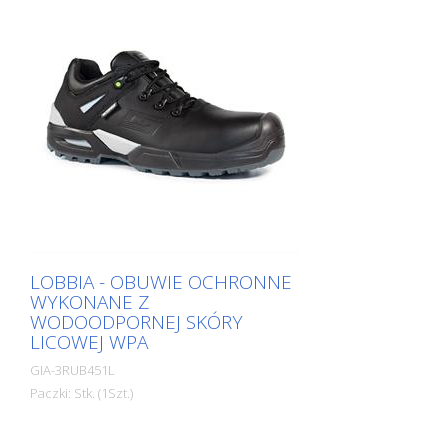
LOBBIA - OBUWIE OCHRONNE
WYKONANE Z
WODOODPORNEJ SKÓRY
LICOWEJ WPA
GIA-3RUB451L
Paczki: Stk. (1Szt.)