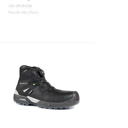
GIA-3RUB458L
Paczki: Stk. (1Szt.)
Wysokie obuwie ochronne wykonane z
wodoodpornej skóry IDROTECH® o
grubości od 1,8 do 2,0 mm. Pokryty PU,
bardzo wytrzymały, odporny na ścieranie
zapiętek. Miękka wyściółka z
wodoodporną membraną Windtex® o
doskonałej oddychalności i odporności
na ścieranie. But z odblaskową wstawką.
Miękki, wyściełany i podszyty język. BUT
CAŁKOWICIE POZBAWIONY METALU!
Podnosek ochronny 200J jest wykonany z
polimerowego, nietermicznego tworzywa
sztucznego zgodnie z normą EN 22568.
Podeszwa środkowa wykonana jest z
elastycznego, odpornego na penetrację
kompozytowego materiału tekstylnego PS
zgodnie z normą EN 22568. Podeszwa
3Ultra Rubber jest trójwarstwowa:
poliuretan i antystatyczna guma, odporna