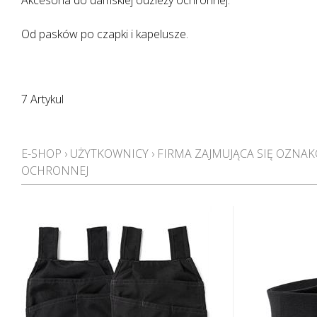
Akcesoria do damskiej odzieży ochronnej.
Od pasków po czapki i kapelusze.
7 Artykul
E-SHOP
›
UŻYTKOWNICY
›
FIRMA ZAJMUJĄCA SIĘ OZN
OCHRONNEJ