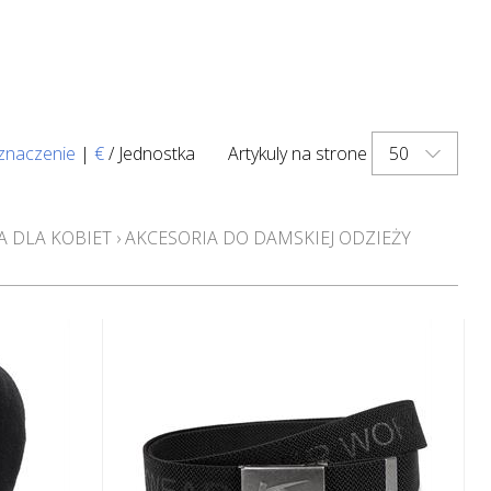
50
znaczenie
|
€
/ Jednostka
Artykuly na strone
 DLA KOBIET
›
AKCESORIA DO DAMSKIEJ ODZIEŻY