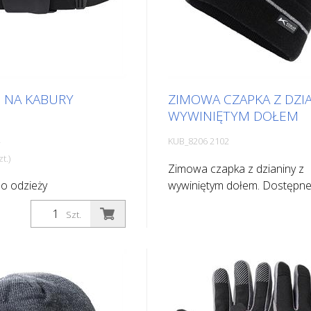
E NA KABURY
ZIMOWA CZAPKA Z DZI
WYWINIĘTYM DOŁEM
KUB_8206 2102
t.)
Zimowa czapka z dzianiny z
do odzieży
wywiniętym dołem. Dostępne
owej - zapięcie i
- żółty ostrzegawczy - ostrz
Szt.
konane z poliamidu 6.6 -
pomarańczowy - czarny
płomienie - Szerokość: 38
zność dzięki
mu rozciąganiu -
zgodnie z normą EN ISO