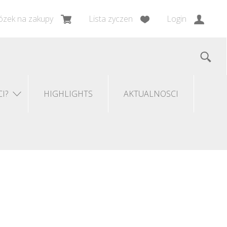
zek na zakupy
Lista zyczen
Login
I?
HIGHLIGHTS
AKTUALNOSCI