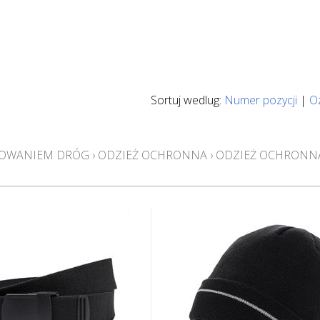
Sortuj wedlug:
Numer pozycji
|
O
AKOWANIEM DRÓG
›
ODZIEŻ OCHRONNA
›
ODZIEŻ OCHRONNA