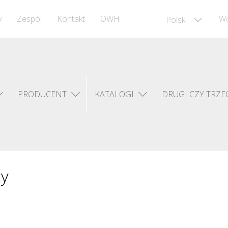
y
Zespól
Kontakt
OWH
Wó
Polski
PRODUCENT
KATALOGI
DRUGI CZY TRZEC
ży