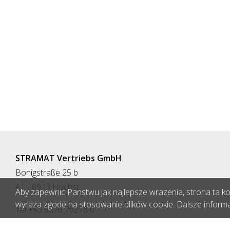
walizki z dużą zawartością stretchu
100% polies
dla maksymalnego komfortu i
idealnego dopasowania - Całkowita
długość: 135 cm - Możliwość
indywidualnej regulacji długości
STRAMAT Vertriebs GmbH
Bonigstraße 25 b
AT - 6973 Höchst
Aby zapewnic Panstwu jak najlepsze wrazenia, strona ta korz
wyraza zgode na stosowanie plików cookie. Dalsze inform
Tel +43 5578 76276 0
Fax +43 5578 76276 4