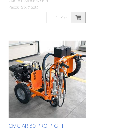
CMC-MTLAR30PRO-P-H
Paczki: Stk. (1Szt.)
Szt.
CMC AR 30 PRO-P-G H -