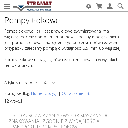
Pompy tłokowe
Pompa tłokowa, jeśli jest prawidłowo zwymiarowana, ma
większą moc niż pompa membranowa. Idealnym połączeniem
jest pompa tłokowa z napędem hydraulicznym. Również w tym
przypadku zalecamy pompę o wydajności 5,5 lmin lub większej.
Pompy tłokowe nadają się również do znakowania w wysokich
temperaturach.
50
Artykuly na strone
Sortuj wedlug:
Numer pozycji
|
Oznaczenie
|
€
12 Artykul
E-SHOP
›
ROZWIĄZANIA
›
WYBÓR MASZYNY DO
ZNAKOWANIA
›
ZGODNIE Z WYDAJNOŚCIĄ
TRANSPORTU
›
POMPY TŁOKOWE