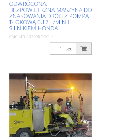
ODWRÓCONA,
BEZPOWIETRZNA MASZYNA DO
ZNAKOWANIA DRÓG Z POMPĄ
TŁOKOWĄ 6,17 L/MIN I
SILNIKIEM HONDA.
CMC-MTLAR30PROPG-H
Paczki: Stk. (1Szt.)
Szt.
Specjalnie zaprojektowana maszyna do
znakowania dróg o wąskich promieniach.
Krótki rozstaw osi i specjalna konstrukcja
z dwoma kołami z przodu i jednym
kierowanym z tyłu sprawiają, że jest to
idealna maszyna do oznaczania ciasnych
zakrętów. AR 30 PRO-P-G jest prostą,
lekką i nieskomplikowaną maszyną
znakującą do małych oznaczeń w
sektorze profesjonalnym lub
komunalnym! Wyposażony w pompę
tłokową. Silnik benzynowy: - Moc 6 KM -
Rozrusznik ręczny Hamulec postojowy
przy przednim kole Regulowane tylne koło