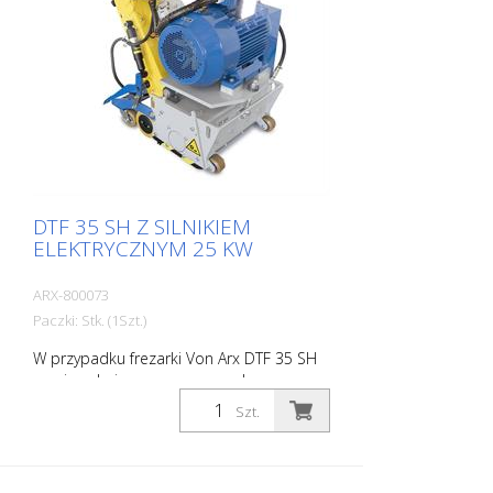
kW Dostawa bez narzędzi frezujących,
bębnów itp.
DTF 35 SH Z SILNIKIEM
ELEKTRYCZNYM 25 KW
ARX-800073
Paczki: Stk. (1Szt.)
W przypadku frezarki Von Arx DTF 35 SH
powierzchnia przeznaczona do
frezowania nie jest dobijana, lecz
Szt.
starannie szlifowana. Dzięki temu
maszyna pracuje płynnie i uzyskuje
równomiernie drobny wzór frezowania.
DTF 35 SH posiada cylinder frezujący