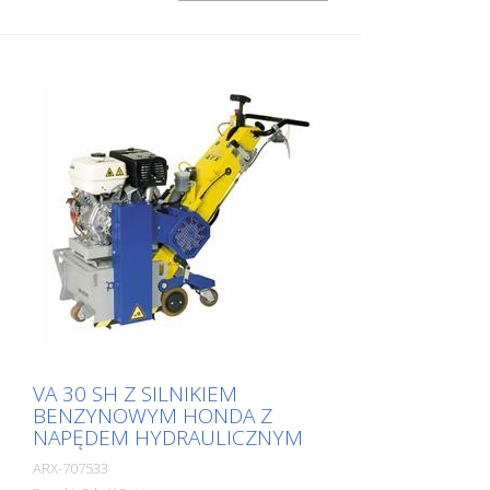
osiąga równomiernie drobny wzór
frezowania. DTF 25 SH posiada cylinder
frezujący wyposażony w tarcze
diamentowe, które usuwają materiał z
milimetrową precyzją. Do rowkowania lub
frezowania oferujemy odpowiednią wersję
tarcz diamentowych zarówno do obróbki
zgrubnej, jak i precyzyjnej. Aby zapobiec
przegrzaniu tarcz diamentowych, należy
podłączyć system chłodzenia wodą.
Maszyna jest dostępna w wersji 11 kW z
posuwem hydraulicznym. Frez boczny nie
może być używany razem z głównym
cylindrem. Szerokość robocza: 250 mm
VA 30 SH Z SILNIKIEM
BENZYNOWYM HONDA Z
NAPĘDEM HYDRAULICZNYM
ARX-707533