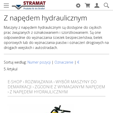
Z napędem hydraulicznym
Maszyny z napędem hydraulicznym są dostępne do ciężkich
prac związanych z oznakowaniem i szorstkowaniem. Są one
odpowiednie do wyznaczania ścieżek bezpieczeństwa, belek
oporowych lub do wyznaczania pasów i oznaczeń drogowych na
drogach wiejskich i autostradach.
Sortuj wedlug:
Numer pozycji
|
Oznaczenie
|
€
5 Artykul
E-SHOP
›
ROZWIĄZANIA
›
WYBÓR MASZYNY DO
DEMARKACJI
›
ZGODNIE Z WYMAGANYM NAPĘDEM
›
Z NAPĘDEM HYDRAULICZNYM