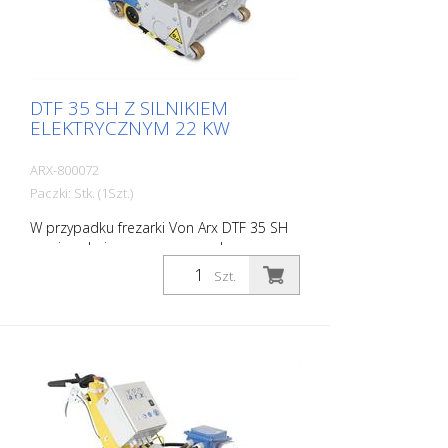
DTF 35 SH Z SILNIKIEM
ELEKTRYCZNYM 22 KW
ARX-800072
Paczki: Stk. (1Szt.)
W przypadku frezarki Von Arx DTF 35 SH
powierzchnia przeznaczona do
frezowania nie jest dobijana, lecz
Szt.
starannie szlifowana. Dzięki temu
maszyna pracuje płynnie i uzyskuje
równomiernie drobny wzór frezowania.
DTF 35 SH posiada cylinder frezujący
wyposażony w tarcze diamentowe, które
usuwają materiał z milimetrową precyzją.
Zasilanie: 3 x 400 V, 50 HZ Szerokość
cięcia: 35 cm Odległość od ściany: 10,7
cm Głębokość cięcia: do 25 mm Moc: 22