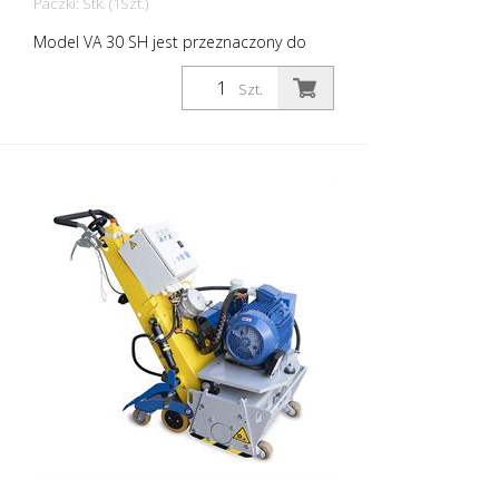
Paczki: Stk. (1Szt.)
Model VA 30 SH jest przeznaczony do
ciężkich prac związanych z czyszczeniem i
szorstkowaniem. Maszyna jest zwrotna i
Szt.
łatwa w obsłudze dzięki hydraulicznemu
posuwowi. Znajduje zastosowanie
wszędzie tam, gdzie codzienną pracą jest
renowacja betonu na dużą skalę,
usuwanie szlamu betonowego,
zabrudzeń lub powłok z tworzyw
sztucznych. Sprawdza się również w
pracach demarkacyjnych i usuwaniu
gumowych powierzchni na lotniskach. Do
każdego zastosowania dostępne są
odpowiednie ostrza. VA 30 SH jest
wyposażona w bezstopniową regulację
głębokości i system tłumienia drgań. Do
każdego zastosowania dostępne są
odpowiednie zestawy ostrzy. Waga: ok.
280 - 300 kg (600 - 660 funtów) Napęd:
Benzyna Honda Moc: 8,2 kW Szerokość
robocza: 300 mm (12'') Odległość od