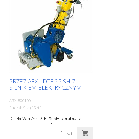
PRZEZ ARX - DTF 25 SH Z
SILNIKIEM ELEKTRYCZNYM
ARX-800100
Paczki: Stk. (1Szt.)
Dzięki Von Arx DTF 25 SH obrabiane
podłoże nie jest rozdrabniane, lecz
starannie szlifowane. W rezultacie
Szt.
maszyna charakteryzuje się płynną pracą i