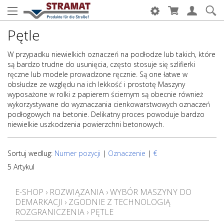
Pętle
W przypadku niewielkich oznaczeń na podłodze lub takich, które
są bardzo trudne do usunięcia, często stosuje się szlifierki
ręczne lub modele prowadzone ręcznie. Są one łatwe w
obsłudze ze względu na ich lekkość i prostotę Maszyny
wyposażone w rolki z papierem ściernym są obecnie również
wykorzystywane do wyznaczania cienkowarstwowych oznaczeń
podłogowych na betonie. Delikatny proces powoduje bardzo
niewielkie uszkodzenia powierzchni betonowych.
Sortuj wedlug:
Numer pozycji
|
Oznaczenie
|
€
5 Artykul
E-SHOP
›
ROZWIĄZANIA
›
WYBÓR MASZYNY DO
DEMARKACJI
›
ZGODNIE Z TECHNOLOGIĄ
ROZGRANICZENIA
›
PĘTLE