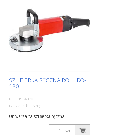
4,5 kg szerokość robocza: 125 mm
Dostawa bez tarczy diamentowej.
Dostawa w metalowej walizce.
SZLIFIERKA RĘCZNA ROLL RO-
180
ROL-1914870
Paczki: Stk. (1Szt.)
Uniwersalna szlifierka ręczna
diamentowa, idealna do obróbki
krawędzi. Do wszystkich prac szlifierskich i
Szt.
frezarskich. Z obszernymi akcesoriami.