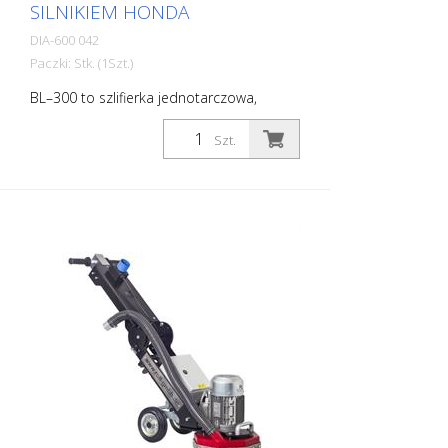
SILNIKIEM HONDA
DIA-600 042
Paczki: Stk. (1Szt.)
BL–300 to szlifierka jednotarczowa,
zaprojektowana z myślą o szerokim
zakresie zastosowań. Dzięki szerokiemu
Szt.
wyborowi narzędzi oraz prostemu
systemowi szybkiej wymiany można bez
problemu usuwać większość poziomych
powierzchni. Szlifierka oferuje dwa tryby
prędkości obrotowej narzędzia. Niska
prędkość obrotowa wynosząca 900
obr./min jest przeznaczona do
szlifowania wygładzającego (usuwania
poziomych śladów po kołach). Wysoka
prędkość obrotowa wynosząca 1 350
obr./min jest przeznaczona do
szlifowania za pomocą narzędzi
diamentowych. Cechy: - Prosta, a
jednocześnie solidna konstrukcja
zapewnia długą, bezawaryjną pracę - Duża