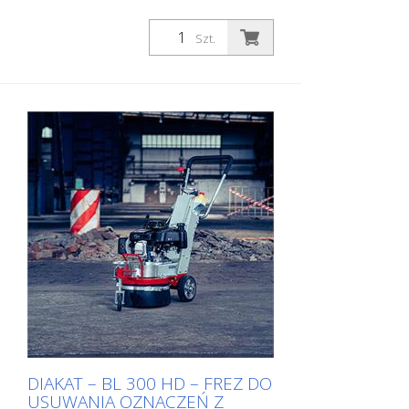
Szt.
DIAKAT – BL 300 HD – FREZ DO
USUWANIA OZNACZEŃ Z