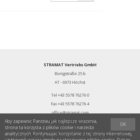
Wraz z urządzeniem ssącym do
podłączenia odkurzacza budowlanego.
Dane techniczne: Moc silnika: 2200 Watt,
230 Volt Prędkość obrotowa: 1900 - 7500
obr/min bezstopniowo regulowana Masa:
9,5 kg szerokość robocza: 180 mm
Dostawa bez tarczy diamentowej.
Dostawa w metalowej walizce.
STRAMAT Vertriebs GmbH
Bonigstraße 25 b
AT - 6973 Höchst
Tel +43 5578 76276 0
Fax +43 5578 76276 4
office@stramat.com
Aby zapewnic Panstwu jak najlepsze wrazenia,
http://www.stramat.com
OK
strona ta korzysta z plików cookie i narzedzi
analitycznych. Kontynuujac korzystanie z tej strony internetowej,
Informacja prawna
|
Ochrona danych
|
OWH
| © by
STRAMAT
uzytkownik wyraza zgode na stosowanie plików cookie. Dalsze