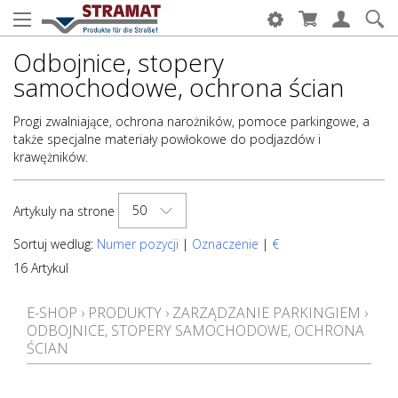
Odbojnice, stopery
samochodowe, ochrona ścian
Progi zwalniające, ochrona narożników, pomoce parkingowe, a
także specjalne materiały powłokowe do podjazdów i
krawężników.
50
Artykuly na strone
Sortuj wedlug:
Numer pozycji
|
Oznaczenie
|
€
16 Artykul
E-SHOP
›
PRODUKTY
›
ZARZĄDZANIE PARKINGIEM
›
ODBOJNICE, STOPERY SAMOCHODOWE, OCHRONA
ŚCIAN