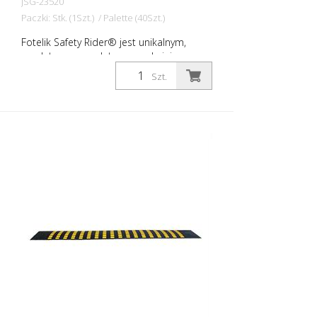
JSG-23520
Paczki: Stk. (1Szt.) / Palette (40Szt.)
Fotelik Safety Rider® jest unikalnym,
modułowym modułem uspokajającym
ruch, który spowalnia ruch, jednocześnie
Szt.
utrzymując jego ciągły przebieg. Guzik
prędkości składa się z blokad z
systemem pióro-wpust. Dzięki temu
moduły można łączyć ze sobą.
Odpowiednie nakrętki końcowe
zapewniają schludny wygląd. Safety
Rider® Speed Bumps: - są wykonane w
100% z gumy pochodzącej z recyklingu -
są trwałe i wydajne - zmniejszyć prędkość
do 3 - 8 km/h lub do 0 km/h - są bardzo
dobrze widoczne w złych warunkach
pogodowych i w nocy - są łatwe do
zainstalowania - mogą być realizowane
różne długości - są odporne na
naprężenia mechaniczne, pęknięcia,
kruszenie się i gnicie - może być
stosowany na każdej nawierzchni drogi -