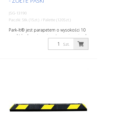
- ŻÓŁTE PASKI
JSG-13190
Paczki: Stk. (1Szt.) / Palette (120Szt.)
Park-It® jest parapetem o wysokości 10
cm, który bezpiecznie zatrzymuje pojazdy
w zatokach parkingowych. Korek koła
Szt.
wykonany z gumy pochodzącej z
recyklingu zapobiega uszkodzeniom
przedniej części pojazdów, a także
uniemożliwia ich przejechanie przez
rzeczywistą granicę zatoki postojowej.
Zapobiega to uszkodzeniom innych
pojazdów lub budynku. Są one trwalsze
od podkładów betonowych czy
plastikowych. Progi parkingowe Park-It®: -
są wykonane w 100% z gumy
pochodzącej z recyklingu - są trwałe i
opłacalne - są idealne do parkowania
wewnątrz i na zewnątrz budynków - nie
kruszą się, nie pękają i nie odbarwiają się -
są bardzo dobrze widoczne w nocy - są