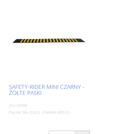
SAFETY-RIDER MINI CZARNY -
ŻÓŁTE PASKI
JSG-23500
Paczki: Stk. (1Szt.) / Palette (40Szt.)