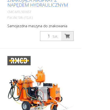
ZNAKUJĄCA AIRSPRAY Z
NAPĘDEM HYDRAULICZNYM
CMC-MTL50-NST
Paczki: Stk. (1Szt.)
Samojezdna maszyna do znakowania
dróg Airspray z napędem hydraulicznym.
Idealna do znakowania gmin i miast, a
Szt.
nawet większych parkingów. Silnik
benzynowy: - Moc 16 KM - Rozrusznik
elektryczny, rozrusznik ręczny w
sytuacjach awaryjnych - Alternator do
ładowania akumulatora - Tarcza
odśrodkowa Napęd hydrauliczny: - 2
silniki bezpośrednio sprzężone z tylnymi
kołami - Sterowanie joystickiem: do
przodu, neutralne i hamowanie -
VARIABLE-FLOW PUMP: gwarantuje
większe bezpieczeństwo kierowcy i lepszą
wydajność. Umożliwia znakowanie nawet
na stromych drogach Parkowanie
Hamulec na przednim kole RMCD -
urządzenie do kontroli oznakowania dróg