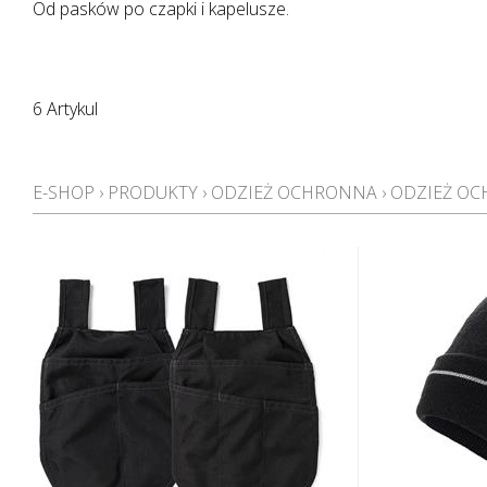
Od pasków po czapki i kapelusze.
6 Artykul
E-SHOP
›
PRODUKTY
›
ODZIEŻ OCHRONNA
›
ODZIEŻ O