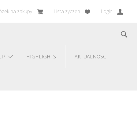
zek na zakupy
Lista zyczen
Login
I?
HIGHLIGHTS
AKTUALNOSCI