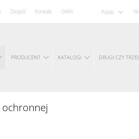
y
Zespól
Kontakt
OWH
Wó
Polski
PRODUCENT
KATALOGI
DRUGI CZY TRZEC
y ochronnej