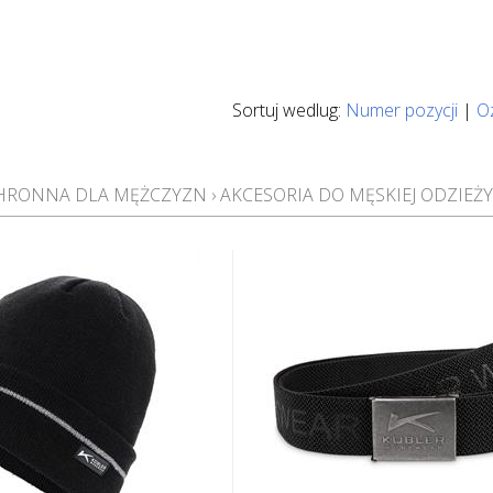
Sortuj wedlug:
Numer pozycji
|
O
CHRONNA DLA MĘŻCZYZN
›
AKCESORIA DO MĘSKIEJ ODZIEŻ