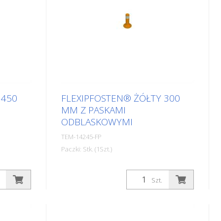
 450
FLEXIPFOSTEN® ŻÓŁTY 300
MM Z PASKAMI
ODBLASKOWYMI
TEM-14245-FP
Paczki: Stk. (1Szt.)
UR
średnica: 80 mm Materiał: PUR
3 kg
wysokość: 300 mm Masa: 0,69 kg
Szt.
owe (bez
Kolor: żółty 1 pasek odblaskowy (bez
pfosten®
materiału mocującego) Flexipfosten®
jest samonaprawiającym się