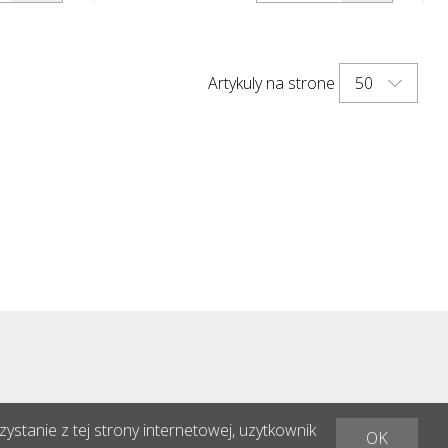
pfosten®
materiału mocującego) Flexipfosten®
jest samonaprawiającym się
zwykle
pachołkiem wykonanym z niezwykle
50
Artykuly na strone
pki te są
wytrzymałego poliuretanu. Słupki te są
a po
tak samo elastyczne jak guma po
ię.
uderzeniu lub przewróceniu się.
ystanie z tej strony internetowej, uzytkownik
OK