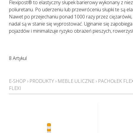
Flexipost® to elastyczny słupek barierowy wykonany z nie
poliuretanu. Po uderzeniu lub przewróceniu słupki te są el
Nawet po przejechaniu ponad 1000 razy przez ciężarówki, 
nadal są w stanie się wyprostować. Uginanie się zapobie
pojazdów i minimalizuje ryzyko obrażeń pieszych, rowerzyst
8 Artykul
E-SHOP
›
PRODUKTY
›
MEBLE ULICZNE
›
PACHOŁEK FLE
FLEXI