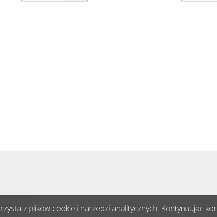
ocującego) Flexipfosten®
materiału mocującego) Flexi
prawiającym się
jest samonaprawiającym się
wykonanym z niezwykle
pachołkiem wykonanym z nie
 poliuretanu. Słupki te są
wytrzymałego poliuretanu. Słu
astyczne jak guma po
tak samo elastyczne jak gum
b przewróceniu się.
uderzeniu lub przewróceniu s
ysta z plików cookie i narzedzi analitycznych. Kontynuujac korz