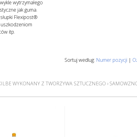
zwykle wytrzymałego
astyczne jak guma.
słupki Flexipost®
ga uszkodzeniom
ów itp.
Sortuj wedlug:
Numer pozycji
|
O
XILBE WYKONANY Z TWORZYWA SZTUCZNEGO
›
SAMOWZNOS