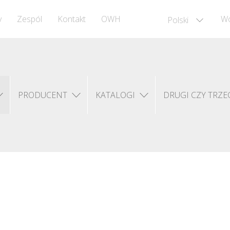
y
Zespól
Kontakt
OWH
Wó
Polski
PRODUCENT
KATALOGI
DRUGI CZY TRZEC