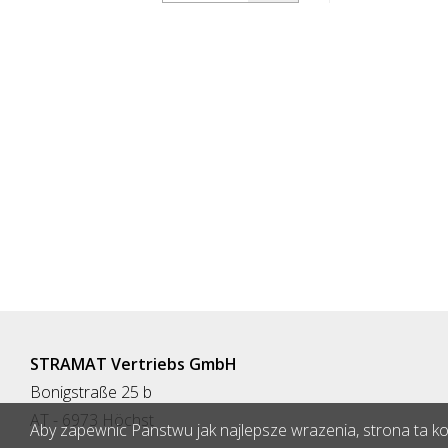
materiału mocującego) Flexipfosten®
materiału m
jest samonaprawiającym się
jest samona
pachołkiem wykonanym z niezwykle
pachołkiem 
wytrzymałego poliuretanu. Słupki te są
wytrzymałego
tak samo elastyczne jak guma po
tak samo el
uderzeniu lub przewróceniu się.
uderzeniu lu
STRAMAT Vertriebs GmbH
Bonigstraße 25 b
AT - 6973 Höchst
Aby zapewnic Panstwu jak najlepsze wrazenia, strona ta korz