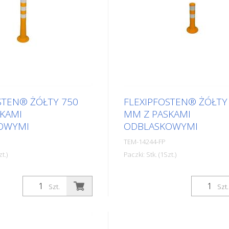
STEN® ŻÓŁTY 750
FLEXIPFOSTEN® ŻÓŁTY
KAMI
MM Z PASKAMI
OWYMI
ODBLASKOWYMI
TEM-14244-FP
t.)
Paczki: Stk. (1Szt.)
0 mm Materiał: PUR
średnica: 80 mm Materiał: P
50 mm Masa: 1,32 kg
wysokość: 450 mm Masa: 0,9
Szt.
Szt.
 3 paski odblaskowe (bez
Kolor: żółty 2 paski odblask
ocującego) Flexipfosten®
materiału mocującego) Flexi
prawiającym się
jest samonaprawiającym się