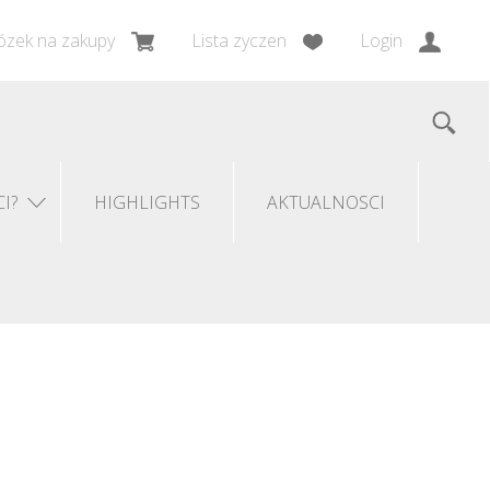
zek na zakupy
Lista zyczen
Login
I?
HIGHLIGHTS
AKTUALNOSCI