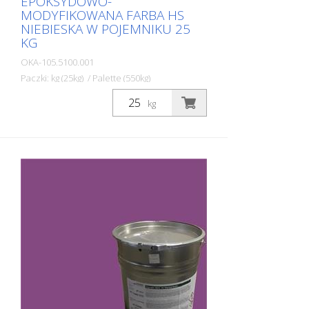
EPOKSYDOWO-
MODYFIKOWANA FARBA HS
NIEBIESKA W POJEMNIKU 25
KG
OKA-105.5100.001
Paczki: kg (25kg) / Palette (550kg)
Dwuskładnikowa farba do znakowania
kg
dróg STRAMAT 2-K-TM/56 EP jest
dodatkowo modyfikowana epoksydami,
co zapewnia większą odporność, lepszą
przyczepność i dłuższą trwałość. Jest on
szczególnie popularny do stosowania na
glebach trudnych. Często również w
połączeniu z bezbarwnym
uszczelniaczem poliuretanowym. Idealna
farba do znakowania dróg na
powierzchniach zewnętrznych i
wewnętrznych.