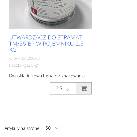
UTWARDZACZ DO STRAMAT
TM/56-EP W POJEMNIKU 2,5
KG
OKA-105.K200.001
Paczki: kg (2,5kg)
Dwuskładnikowa farba do znakowania
dróg STRAMAT 2-K-TM/56 EP jest
dodatkowo modyfikowana epoksydami,
kg
co zapewnia większą odporność, lepszą
przyczepność i dłuższą trwałość. Jest on
szczególnie popularny do stosowania na
glebach trudnych. Często również w
połączeniu z bezbarwnym
uszczelniaczem poliuretanowym. Idealna
50
Artykuly na strone
farba do znakowania dróg na
powierzchniach zewnętrznych i