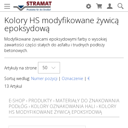
Kolory HS modyfikowane żywicą
epoksydową
Modyfikowane żywicami epoksydowymi farby o wysokiej
zawartości części stałych do asfaltu i trudnych podłoży
betonowych.
50
Artykuly na strone
Sortuj wedlug:
Numer pozycji
|
Oznaczenie
|
€
13 Artykul
E-SHOP
›
PRODUKTY
›
MATERIAŁY DO ZNAKOWANIA
PODŁÓG
›
KOLORY OZNAKOWANIA HALI
›
KOLORY
HS MODYFIKOWANE ŻYWICĄ EPOKSYDOWĄ