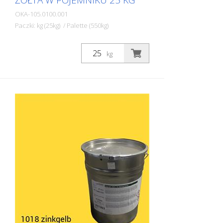
ŻÓŁTA W POJEMNIKU 25 KG
OKA-105.0100.001
Paczki: kg (25kg) / Palette (550kg)
Dwuskładnikowa farba do znakowania
dróg STRAMAT 2-K-TM/56 EP jest
kg
dodatkowo modyfikowana epoksydami,
co zapewnia większą odporność, lepszą
przyczepność i dłuższą trwałość. Jest on
szczególnie popularny do stosowania na
glebach trudnych. Często również w
połączeniu z bezbarwnym
uszczelniaczem poliuretanowym. Idealna
farba do znakowania dróg na
powierzchniach zewnętrznych i
wewnętrznych.