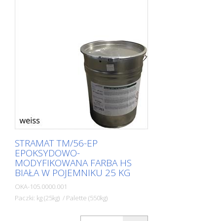
STRAMAT TM/56-EP
EPOKSYDOWO-
MODYFIKOWANA FARBA HS
BIAŁA W POJEMNIKU 25 KG
OKA-105.0000.001
Paczki: kg (25kg) / Palette (550kg)
Dwuskładnikowa farba do znakowania