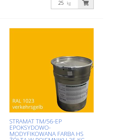
dróg STRAMAT 2-K-TM/56 EP jest
kg
dodatkowo modyfikowana epoksydami,
co zapewnia większą odporność, lepszą
przyczepność i dłuższą trwałość. Jest on
szczególnie popularny do stosowania na
glebach trudnych. Często również w
połączeniu z bezbarwnym
uszczelniaczem poliuretanowym. Idealna
farba do znakowania dróg na
powierzchniach zewnętrznych i
wewnętrznych.
STRAMAT TM/56-EP
EPOKSYDOWO-
MODYFIKOWANA FARBA HS