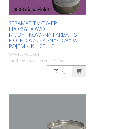
STRAMAT TM/56-EP
EPOKSYDOWO
MODYFIKOWANA FARBA HS
FIOLETOWA SYGNAŁOWA W
POJEMNIKU 25 KG
OKA-105.4008.001
Paczki: kg (25kg) / Palette (550kg)
Dwuskładnikowa farba do znakowania
kg
dróg STRAMAT 2-K-TM/56 EP jest również
modyfikowana żywicą epoksydową, co
zapewnia większą odporność, lepszą
przyczepność i dłuższą trwałość. Jest
szczególnie popularna do stosowania na
trudnych powierzchniach. Często również
w połączeniu z bezbarwnym
uszczelniaczem poliuretanowym. Idealna
farba drogowa do znakowania
powierzchni zewnętrznych i