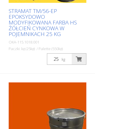
STRAMAT TM/56-EP
EPOKSYDOWO
MODYFIKOWANA FARBA HS
ŻÓŁCIEŃ CYNKOWA W
POJEMNIKACH 25 KG
OKA-115.1018.001
Paczki: kg (25kg) / Palette (550kg)
Dwuskładnikowa farba do znakowania
kg
dróg STRAMAT 2-K-TM/56 EP jest również
modyfikowana żywicą epoksydową, co
zapewnia większą odporność, lepszą
przyczepność i dłuższą trwałość. Jest
szczególnie popularna do stosowania na
trudnych powierzchniach. Często również
w połączeniu z bezbarwnym
uszczelniaczem poliuretanowym. Idealna
farba drogowa do znakowania
powierzchni zewnętrznych i
wewnętrznych.