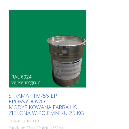
co zapewnia większą odporność, lepszą
przyczepność i dłuższą trwałość. Jest on
szczególnie popularny do stosowania na
glebach trudnych. Często również w
połączeniu z bezbarwnym
uszczelniaczem poliuretanowym. Idealna
farba do znakowania dróg na
powierzchniach zewnętrznych i
wewnętrznych.
STRAMAT TM/56-EP
EPOKSYDOWO
MODYFIKOWANA FARBA HS
ZIELONA W POJEMNIKU 25 KG
OKA-105.6100.001
Paczki: kg (25kg) / Palette (550kg)