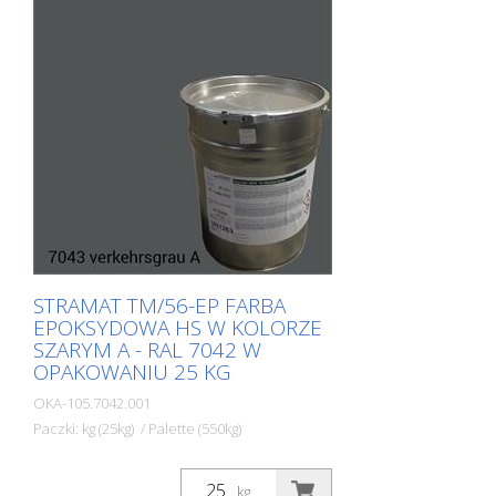
trudnych powierzchniach. Często również
w połączeniu z bezbarwnym
uszczelniaczem poliuretanowym. Idealna
farba drogowa do znakowania
powierzchni zewnętrznych i
wewnętrznych.
STRAMAT TM/56-EP FARBA
EPOKSYDOWA HS W KOLORZE
SZARYM A - RAL 7042 W
OPAKOWANIU 25 KG
OKA-105.7042.001
Paczki: kg (25kg) / Palette (550kg)
Dwuskładnikowa farba do znakowania
dróg STRAMAT 2-K-TM/56 EP jest również
kg