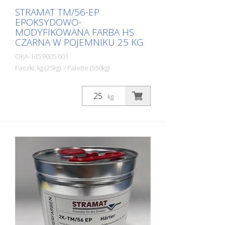
STRAMAT TM/56-EP
EPOKSYDOWO-
MODYFIKOWANA FARBA HS
CZARNA W POJEMNIKU 25 KG
OKA-105.9005.001
Paczki: kg (25kg) / Palette (550kg)
Dwuskładnikowa farba do znakowania
dróg STRAMAT 2-K-TM/56 EP jest
kg
dodatkowo modyfikowana epoksydami,
co zapewnia większą odporność, lepszą
przyczepność i dłuższą trwałość. Jest on
szczególnie popularny do stosowania na
glebach trudnych. Często również w
połączeniu z bezbarwnym
uszczelniaczem poliuretanowym. Idealna
farba do znakowania dróg na
powierzchniach zewnętrznych i
wewnętrznych.