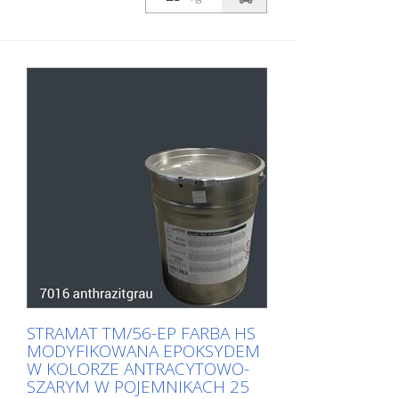
modyfikowana żywicą epoksydową, co
zapewnia większą odporność, lepszą
przyczepność i dłuższą trwałość. Jest
szczególnie popularna do stosowania na
trudnych powierzchniach. Często również
w połączeniu z bezbarwnym
uszczelniaczem poliuretanowym. Idealna
farba drogowa do znakowania
powierzchni zewnętrznych i
wewnętrznych.
STRAMAT TM/56-EP FARBA HS
MODYFIKOWANA EPOKSYDEM
W KOLORZE ANTRACYTOWO-
SZARYM W POJEMNIKACH 25