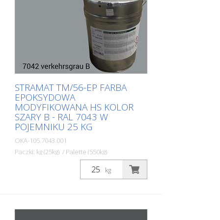
wewnętrznych.
STRAMAT TM/56-EP FARBA
EPOKSYDOWA
MODYFIKOWANA HS KOLOR
SZARY B - RAL 7043 W
POJEMNIKU 25 KG
OKA-105.7043.001
Paczki: kg (25kg) / Palette (550kg)
Dwuskładnikowa farba do znakowania
kg
dróg STRAMAT 2-K-TM/56 EP jest również
modyfikowana żywicą epoksydową, co
zapewnia większą odporność, lepszą
przyczepność i dłuższą trwałość. Jest
szczególnie popularna do stosowania na