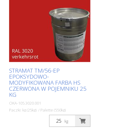
uszczelniaczem poliuretanowym. Idealna
farba drogowa do znakowania
powierzchni zewnętrznych i
wewnętrznych.
STRAMAT TM/56-EP
EPOKSYDOWO-
MODYFIKOWANA FARBA HS
CZERWONA W POJEMNIKU 25
KG
OKA-105.3020.001
Paczki: kg (25kg) / Palette (550kg)
Dwuskładnikowa farba do znakowania
kg
dróg STRAMAT 2-K-TM/56 EP jest
dodatkowo modyfikowana epoksydami,