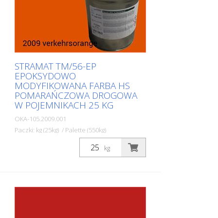
STRAMAT TM/56-EP
EPOKSYDOWO
MODYFIKOWANA FARBA HS
POMARAŃCZOWA DROGOWA
W POJEMNIKACH 25 KG
OKA-105.2009.001
Paczki: kg (25kg) / Palette (550kg)
Dwuskładnikowa farba do znakowania
kg
dróg STRAMAT 2-K-TM/56 EP jest również
modyfikowana żywicą epoksydową, co
zapewnia większą odporność, lepszą
przyczepność i dłuższą trwałość. Jest
szczególnie popularna do stosowania na
trudnych powierzchniach. Często również
w połączeniu z bezbarwnym