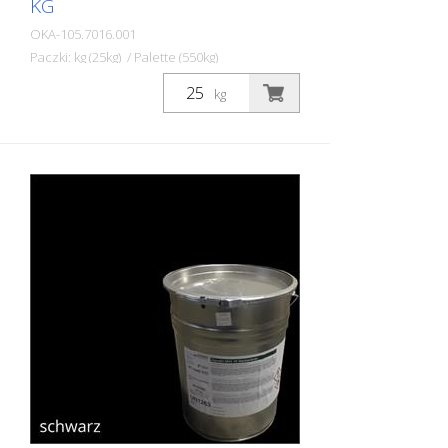
KG
OKA-105.7016.001
Paczki: kg (25kg) / Palette (550kg)
Dwuskładnikowa farba do znakowania
kg
dróg STRAMAT 2-K-TM/56 EP jest również
modyfikowana żywicą epoksydową, co
zapewnia większą odporność, lepszą
przyczepność i dłuższą trwałość. Jest
szczególnie popularna do stosowania na
trudnych powierzchniach. Często również
w połączeniu z bezbarwnym
uszczelniaczem poliuretanowym. Idealna
farba drogowa do znakowania
powierzchni zewnętrznych i
wewnętrznych.