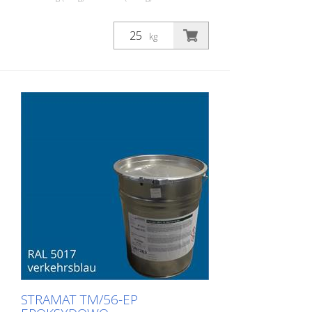
Dwuskładnikowa farba do znakowania
dróg STRAMAT 2-K-TM/56 EP jest
kg
dodatkowo modyfikowana epoksydem,
co zapewnia wyższą odporność, lepszą
przyczepność i dłuższą trwałość. Jest
szczególnie popularna do stosowania na
trudnych glebach. Często również w
połączeniu z bezbarwnym
uszczelniaczem poliuretanowym. Idealna
farba do znakowania dróg na
powierzchniach zewnętrznych i
wewnętrznych.
STRAMAT TM/56-EP