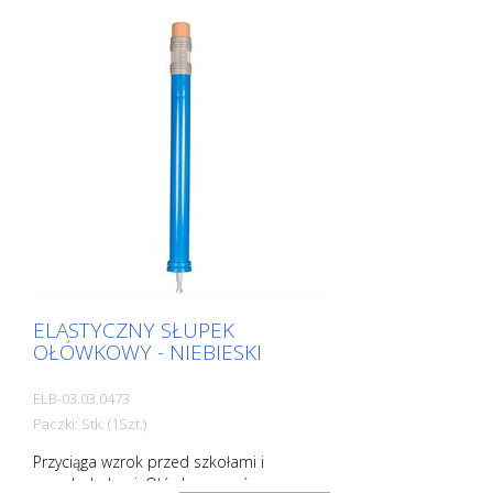
montażowy: Aluminiowe gniazdo
uziemienia - PZ 1 - w zestawie Zalety
elastycznych słupków plastikowych: -
Elastyczne, a tym samym odporne na
kolizje - Zapobiega uszkodzeniu pojazdu
w przypadku kolizji - Brak konieczności
naprawy słupka lub pojazdu - Zwiększa
bezpieczeństwo na drodze - Zwiększa
orientację w ruchu drogowym i na
parkingach
ELASTYCZNY SŁUPEK
OŁÓWKOWY - NIEBIESKI
ELB-03.03.0473
Paczki: Stk. (1Szt.)
Przyciąga wzrok przed szkołami i
przedszkolami. Ołówkowy wzór