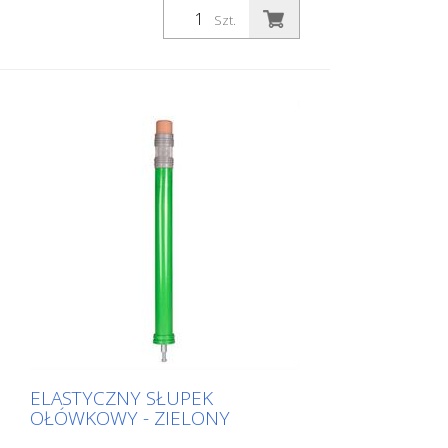
natychmiast wizualizuje, że jest to obszar,
Szt.
w którym przebywają dzieci. Zwiększa to
świadomość kierowcy i poprawia
bezpieczeństwo. Kolor: Niebieski Materiał:
niebieski Tworzywo sztuczne Materiał
montażowy: Aluminiowe gniazdo
uziemienia - PZ 1 - w zestawie Zalety
elastycznych słupków plastikowych: -
Elastyczne, a tym samym odporne na
kolizje - Zapobiega uszkodzeniu pojazdu
w przypadku kolizji - Brak konieczności
naprawy słupka lub pojazdu - Zwiększa
bezpieczeństwo na drodze - Zwiększa
orientację w ruchu drogowym i na
parkingach
ELASTYCZNY SŁUPEK
OŁÓWKOWY - ZIELONY