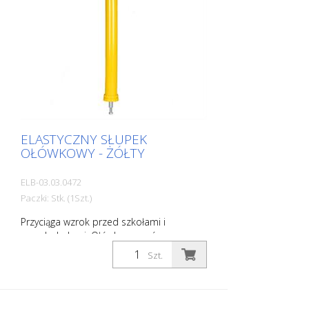
ELASTYCZNY SŁUPEK
OŁÓWKOWY - ŻÓŁTY
ELB-03.03.0472
Paczki: Stk. (1Szt.)
Przyciąga wzrok przed szkołami i
przedszkolami. Ołówkowy wzór
natychmiast wizualizuje, że jest to obszar,
Szt.
w którym przebywają dzieci. Podnosi to
świadomość kierowcy i zwiększa
bezpieczeństwo. Kolor: Żółty Materiał:
żółty Tworzywo sztuczne Materiał