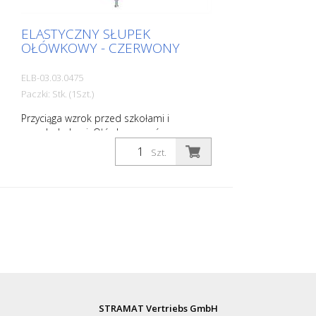
ELASTYCZNY SŁUPEK
OŁÓWKOWY - CZERWONY
ELB-03.03.0475
Paczki: Stk. (1Szt.)
Przyciąga wzrok przed szkołami i
przedszkolami. Ołówkowy wzór
natychmiast wizualizuje, że jest to obszar,
Szt.
w którym przebywają dzieci. Zwiększa to
świadomość kierowcy i poprawia
bezpieczeństwo. Kolor: Czerwony
Materiał: czerwony Tworzywo sztuczne
Materiał montażowy: Aluminiowe gniazdo
uziemienia - PZ 1 - w zestawie Zalety
elastycznych słupków plastikowych: -
Elastyczne, a tym samym odporne na
kolizje - Zapobiega uszkodzeniu pojazdu
w przypadku kolizji - Brak konieczności
naprawy słupka lub pojazdu - Zwiększa
STRAMAT Vertriebs GmbH
bezpieczeństwo na drodze - Zwiększa