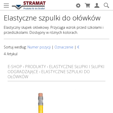
Elastyczne szpulki do ołówków
Elastyczny słupek ołówkowy. Przyciąga wzrok przed szkołami i
przedszkolami. Dostępny w różnych kolorach.
Sortuj wedlug:
Numer pozycji
|
Oznaczenie
|
€
4 Artykul
E-SHOP
›
PRODUKTY
›
ELASTYCZNE SŁUPKI I SŁUPKI
ODGRADZAJĄCE
›
ELASTYCZNE SZPULKI DO
OŁÓWKÓW