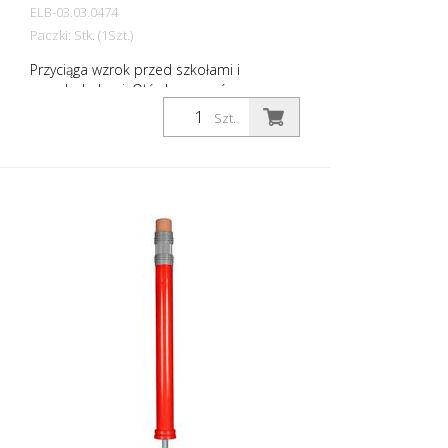
ELB-03.03.0474
Paczki: Stk. (1Szt.)
Przyciąga wzrok przed szkołami i
przedszkolami. Ołówkowy wzór
natychmiast wizualizuje, że jest to obszar,
Szt.
w którym przebywają dzieci. Zwiększa to
świadomość kierowcy i poprawia
bezpieczeństwo. Kolor: Zielony Materiał:
zielony Tworzywo sztuczne Materiał
montażowy: Aluminiowe gniazdo
uziemienia - PZ 1 - w zestawie Zalety
elastycznych słupków plastikowych: -
Elastyczne, a tym samym odporne na
kolizje - Zapobiega uszkodzeniu pojazdu
w przypadku kolizji - Brak konieczności
naprawy słupka lub pojazdu - Zwiększa
bezpieczeństwo na drodze - Zwiększa
orientację w ruchu drogowym i na
parkingach