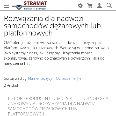
Rozwiązania dla nadwozi
samochodów ciężarowych lub
platformowych
CMC oferuje różne rozwiązania dla nadwozi na przyczepach
platformowych lub ciężarówkach. Wersje są dostępne zarówno
jako systemy airless, jak i airspray. Urządzenia można
skonfigurować zarówno do znakowania powierzchni, jak i do
nanoszenia linii.
Sortuj wedlug:
Numer pozycji
|
Oznaczenie
|
€
2 Artykul
E-SHOP
›
PRODUCENT
›
C.M.C. S.R.L. - TECHNOLOGIA
ZNAKOWANIA
›
ROZWIĄZANIA DLA NADWOZI
SAMOCHODÓW CIĘŻAROWYCH LUB
PLATFORMOWYCH