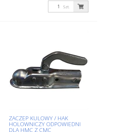
(wysokość można regulować) - Może być
zastąpiony pneumatycznym
Szt.
zawieszeniem pistoletu lub tarczami
znakującymi (patrz akcesoria). -
Standardowa dysza dla linii 10-20 cm
MAX. SZEROKOŚĆ LINII: 30 cm (Możliwe
tylko z odpowiednimi akcesoriami)
Obszary zastosowań: - Znakowanie dróg
na obszarach miejskich - Znakowanie
podłoża torów wyścigowych
ZACZEP KULOWY / HAK
HOLOWNICZY ODPOWIEDNI
DLA HMC Z CMC