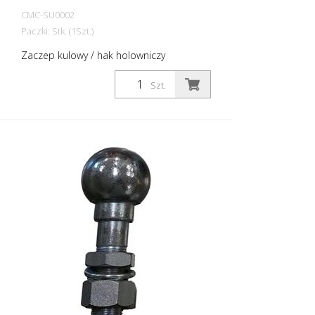
CMC-SU0002
Paczki: Stk. (1Szt.)
Zaczep kulowy / hak holowniczy
odpowiedni dla głowicy kulowej 50 mm
dla CMC HMC.
Szt.