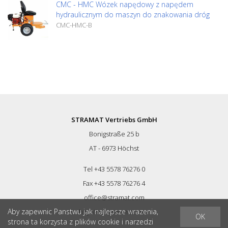
CMC - HMC Wózek napędowy z napędem
hydraulicznym do maszyn do znakowania dróg
CMC-HMC-B
STRAMAT Vertriebs GmbH
Bonigstraße 25 b
AT - 6973 Höchst
Tel +43 5578 76276 0
Fax +43 5578 76276 4
office@stramat.com
Aby zapewnic Panstwu jak najlepsze wrazenia,
http://www.stramat.com
OK
strona ta korzysta z plików cookie i narzedzi