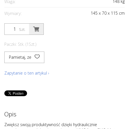
Waga:
148
kg
Wymiary:
145
x
70
x
115
cm
Szt.
Paczki: Stk. (1Szt.)
Pamietaj, ze
Zapytanie o ten artykul ›
Opis
Zwiększ swoją produktywność dzięki hydraulicznie