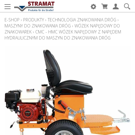
E-SHOP
›
PRODUKTY
›
TECHNOLOGIA ZNAKOWANIA DRÓG
›
MASZYNY DO ZNAKOWANIA DRÓG
›
WÓZEK NAPĘDOWY DO
ZNAKOWAREK
›
CMC - HMC WÓZEK NAPĘDOWY Z NAPĘDEM
HYDRAULICZNYM DO MASZYN DO ZNAKOWANIA DRÓG