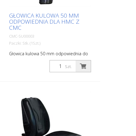
GŁOWICA KULOWA 50 MM
ODPOWIEDNIA DLA HMC Z
CMC
CMC-SU00003
Paczki: Stk. (1Szt.)
Głowica kulowa 50 mm odpowiednia do
sprzęgania kulowego / haka holowniczego
dla CMC HMC.
Szt.