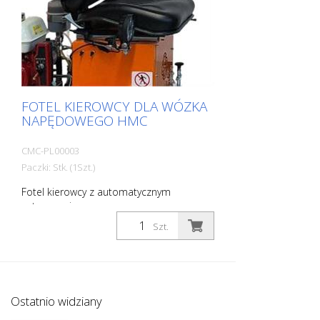
FOTEL KIEROWCY DLA WÓZKA
NAPĘDOWEGO HMC
CMC-PL00003
Paczki: Stk. (1Szt.)
Fotel kierowcy z automatycznym
zatrzymaniem.
Szt.
Ostatnio widziany