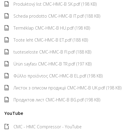
Produktový list CMC-HMC-B SK.pdf (198 KB)
Scheda prodotto CMC-HMC-B IT.pdf (188 KB)
Terméklap CMC-HMC-B HU.pdf (198 KB)
Toote leht CMC-HMC-B ET.pdf (188 KB)
tuoteseloste CMC-HMC-B FI.pdf (188 KB)
Ürün sayfası CMC-HMC-B TR.pdf (197 KB)
Φύλλο προϊόντος CMC-HMC-B EL.pdf (198 KB)
Листок з описом продукції CMC-HMC-B UK.pdf (198 KB)
Продуктов лист CMC-HMC-B BG.pdf (198 KB)
YouTube
CMC - HMC Compressor - YouTube