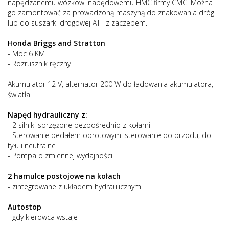
napędzanemu wózkowi napędowemu HMC firmy CMC. Można
go zamontować za prowadzoną maszyną do znakowania dróg
lub do suszarki drogowej ATT z zaczepem.
Honda Briggs and Stratton
- Moc 6 KM
- Rozrusznik ręczny
Akumulator 12 V, alternator 200 W do ładowania akumulatora,
światła.
Napęd hydrauliczny z:
- 2 silniki sprzężone bezpośrednio z kołami
- Sterowanie pedałem obrotowym: sterowanie do przodu, do
tyłu i neutralne
- Pompa o zmiennej wydajności
2 hamulce postojowe na kołach
- zintegrowane z układem hydraulicznym
Autostop
- gdy kierowca wstaje