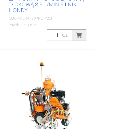
TŁOKOWĄ 8,9 L/MIN SILNIK
HONDY
CMC-MTLRAR30PRO-P25H
Paczki: Stk. (1Szt.)
Prosta, lekka i nieskomplikowana ręczna
Szt.
maszyna do znakowania dróg do małych
oznaczeń w sektorze profesjonalnym lub
komunalnym! Wyposażona w pompę
tłokową o wydajności 8,9 l/min. Silnik
benzynowy: - Moc 8,5 KM - z
rozrusznikiem elektrycznym (W ciągu
zaledwie kilku minut można szybko
wymienić silnik benzynowy na odpowiedni
silnik elektryczny. (Patrz poniższe artykuły)
Maszyna prowadzona ręcznie: Możliwe
jest również wyposażenie AR 30 Pro P 25
H w HMC lub HMC-C, wózek z napędem
hydraulicznym. (Zobacz kolejne artykuły)
RMCD - urządzenie do kontroli
oznakowania dróg Prawdopodobnie
najłatwiejszy w obsłudze system do