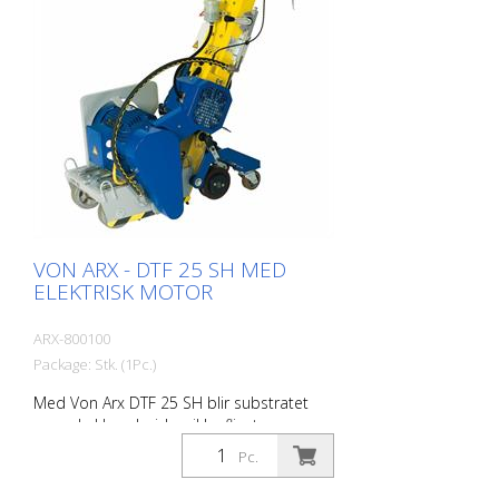
VON ARX - DTF 25 SH MED
ELEKTRISK MOTOR
ARX-800100
Package: Stk. (1Pc.)
Med Von Arx DTF 25 SH blir substratet
som skal bearbeides, ikke fliset opp, men
forsiktig slipt ned. Resultatet er at
Pc.
maskinen har en jevn gang og oppnår et
jevnt fint fresemønster. DTF 25 SH har en