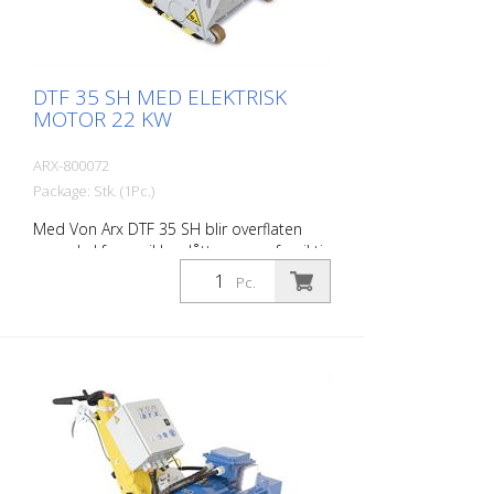
DTF 35 SH MED ELEKTRISK
MOTOR 22 KW
ARX-800072
Package: Stk. (1Pc.)
Med Von Arx DTF 35 SH blir overflaten
som skal freses ikke slått av, men forsiktig
slipt ned. Dette gir maskinen en rolig
Pc.
gange og et jevnt og fint fresemønster.
DTF 35 SH har en fresesylinder med
diamantskiver som fjerner materialet
med millimeterpresisjon. Strømforsyning:
3 x 400 V, 50 HZ Skjærebredde: 35 cm
Avstand til veggen: 10,7 cm Skjæredybde:
opptil 25 mm Effekt 22 kW Leveres uten
freseverktøy, tromler osv.