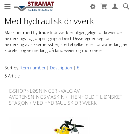
Med hydraulisk drivverk
Maskiner med hydraulisk drivverk er tilgjengelige for krevende
avmerkings- og oppruggingsarbeid. Disse egner seg for
avmerking av sikkerhetsstier, støttebjelker eller for avmerking av
kjørefelt og veimerking på landeveier og motorveier.
Sort by:
Item number
|
Description
|
€
5 Article
E-SHOP
›
LØSNINGER
›
VALG AV
AVGRENSNINGSMASKIN
›
I HENHOLD TIL ØNSKET
STASJON
›
MED HYDRAULISK DRIVVERK