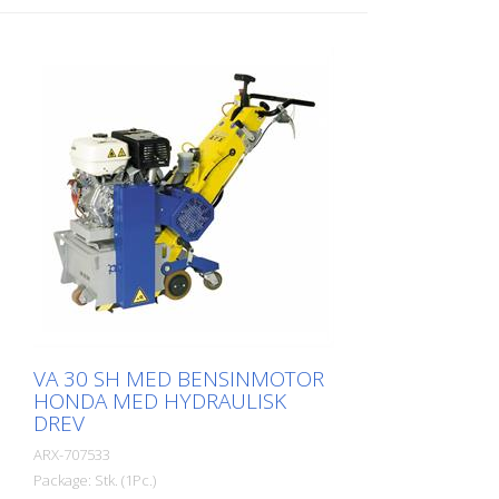
fresesylinder utstyrt med diamantskiver
som fjerner materialet med
millimeterpresisjon. For rillfresing eller
fresing tilbyr vi en tilsvarende
diamantskiveversjon for både grovt og fint
arbeid. For å unngå overoppheting av
diamantskivene må maskinens
vannkjølesystem være tilkoblet. Maskinen
er tilgjengelig i en 11 kW-versjon med
hydraulisk mating. Sidefresen må ikke
brukes sammen med hovedsylinderen.
Arbeidsbredde 250 mm
VA 30 SH MED BENSINMOTOR
HONDA MED HYDRAULISK
DREV
ARX-707533
Package: Stk. (1Pc.)