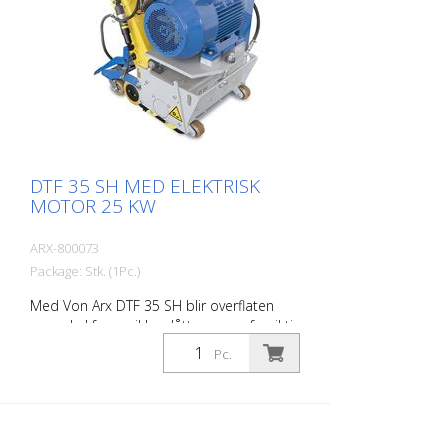
DTF 35 SH MED ELEKTRISK
MOTOR 25 KW
ARX-800073
Package: Stk. (1Pc.)
Med Von Arx DTF 35 SH blir overflaten
som skal freses ikke slått av, men forsiktig
slipt ned. Dette gir maskinen en rolig
Pc.
gange og et jevnt og fint fresemønster.
DTF 35 SH har en fresesylinder med
diamantskiver som fjerner materialet
med millimeterpresisjon. Strømforsyning:
3 x 480 V, 60 HZ Skjærebredde: 35 cm