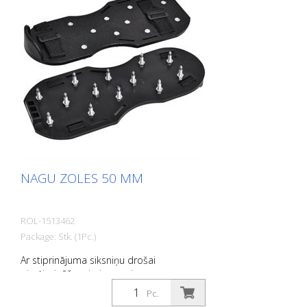
NAGU ZOLES 50 MM
ROL-1513462
Package: Stk. (1Pc.)
Ar stiprinājuma siksniņu drošai
piestiprināšanai pie apaviem.
Pc.