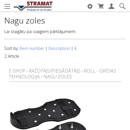
Nagu zoles
Lai staigātu pa svaigiem pārklājumiem.
Sort by:
Item number
|
Description
|
€
2 Article
E-SHOP
›
RAŽOTĀJS/PIEGĀDĀTĀJS
›
ROLL - GRĪDAS
TEHNOLOĢIJA
›
NAGU ZOLES