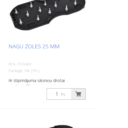
NAGU ZOLES 25 MM
ROL-1513460
Package: Stk. (1Pc.)
Ar stiprinājuma siksniņu drošai
piestiprināšanai pie apaviem.
Pc.