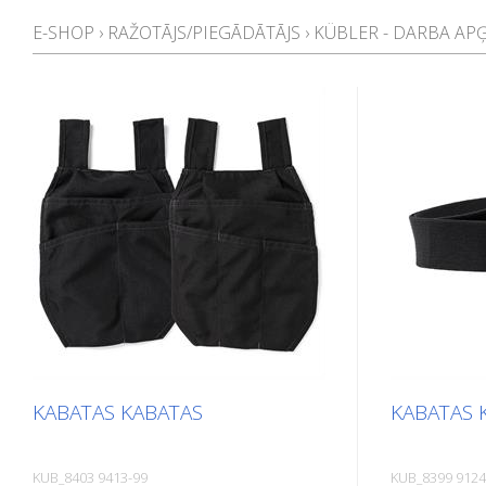
E-SHOP
›
RAŽOTĀJS/PIEGĀDĀTĀJS
›
KÜBLER - DARBA AP
KABATAS KABATAS
KABATAS 
KUB_8403 9413-99
KUB_8399 9124