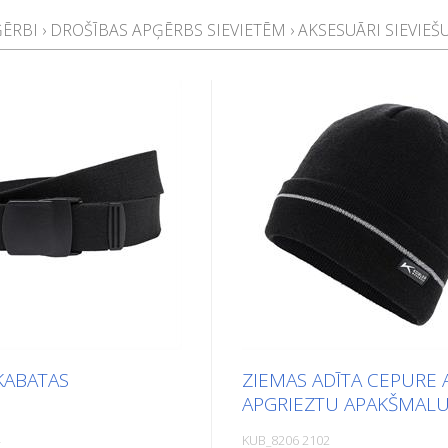
ĢĒRBI
›
DROŠĪBAS APĢĒRBS SIEVIETĒM
›
AKSESUĀRI SIEVIE
KABATAS
ZIEMAS ADĪTA CEPURE 
APGRIEZTU APAKŠMAL
KUB_8206 2102