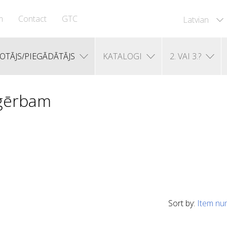
m
Contact
GTC
Latvian
OTĀJS/PIEGĀDĀTĀJS
KATALOGI
2. VAI 3.?
pģērbam
Sort by:
Item nu