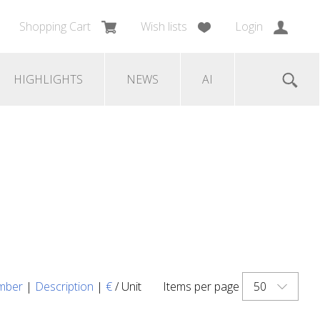
Shopping Cart
Wish lists
Login
HIGHLIGHTS
NEWS
AI
50
mber
|
Description
|
€
/ Unit
Items per page