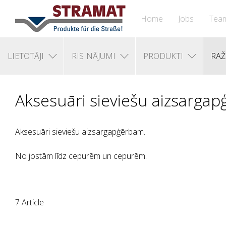
Home
Jobs
Tea
LIETOTĀJI
RISINĀJUMI
PRODUKTI
RAŽ
Aksesuāri sieviešu aizsarga
Aksesuāri sieviešu aizsargapģērbam.
No jostām līdz cepurēm un cepurēm.
7 Article