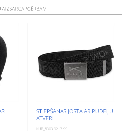
ŠU AIZSARGAPĢĒRBAM
AR
STIEPŠANĀS JOSTA AR PUDEĻU
U
ATVERI
KUB_8303 9217-99