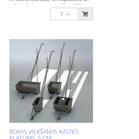
auksto plastmasas materiālu uzklāšanai.
Platums: 50 cm
Pc.
ROKAS VILKŠANAS KASTES
PLATUMS: 5 CM