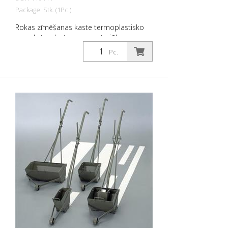
Package: Stk. (1Pc.)
Rokas zīmēšanas kaste termoplastisko
un auksto plastmasas materiālu
uzklāšanai. Platums: 12 cm
Pc.