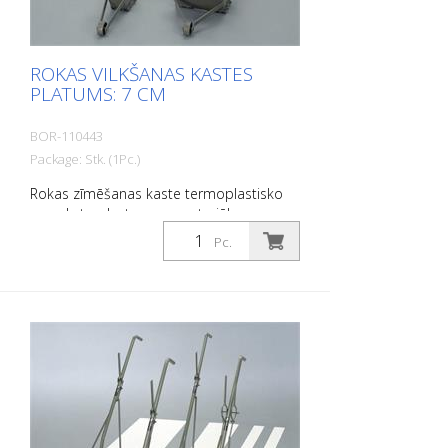
ROKAS VILKŠANAS KASTES
PLATUMS: 7 CM
BOR-110443
Package: Stk. (1Pc.)
Rokas zīmēšanas kaste termoplastisko
un auksto plastmasas materiālu
uzklāšanai. Platums: 7 cm
Pc.