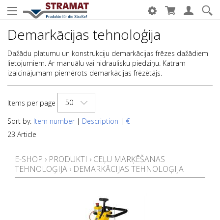
Demarkācijas tehnoloģija
Dažādu platumu un konstrukciju demarkācijas frēzes dažādiem
lietojumiem. Ar manuālu vai hidraulisku piedziņu. Katram
izaicinājumam piemērots demarkācijas frēzētājs.
50
Items per page
Sort by:
Item number
|
Description
|
€
23 Article
E-SHOP
›
PRODUKTI
›
CEĻU MARĶĒŠANAS
TEHNOLOĢIJA
›
DEMARKĀCIJAS TEHNOLOĢIJA