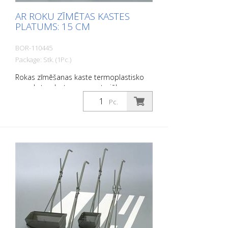
AR ROKU ZĪMĒTAS KASTES
PLATUMS: 15 CM
BOR-110445
Package: Stk. (1Pc.)
Rokas zīmēšanas kaste termoplastisko
un auksto plastmasas materiālu
uzklāšanai. Platums: 15 cm
Pc.