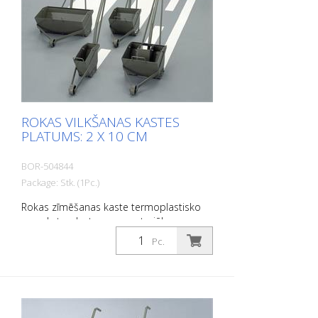
ROKAS VILKŠANAS KASTES
PLATUMS: 2 X 10 CM
BOR-504844
Package: Stk. (1Pc.)
Rokas zīmēšanas kaste termoplastisko
un auksto plastmasas materiālu
uzklāšanai. Platums: 2 x 10 cm
Pc.