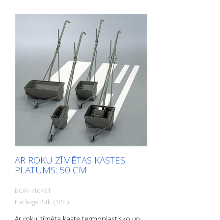
AR ROKU ZĪMĒTAS KASTES
PLATUMS: 50 CM
BOR-110451
Package: Stk. (1Pc.)
Ar roku zīmēta kaste termoplastisko un