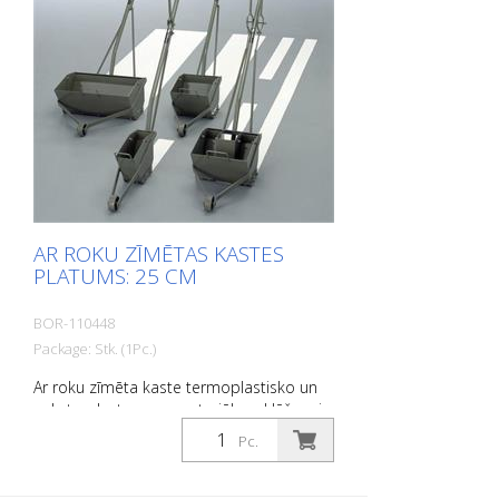
AR ROKU ZĪMĒTAS KASTES
PLATUMS: 25 CM
BOR-110448
Package: Stk. (1Pc.)
Ar roku zīmēta kaste termoplastisko un
auksto plastmasas materiālu uzklāšanai.
Platums: 25 cm
Pc.