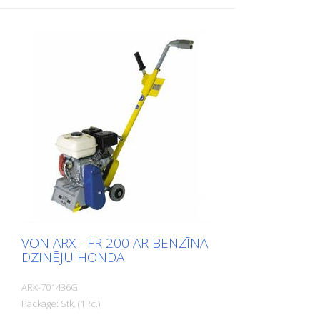
tāpēc tā nodrošina maksimālu darba
komfortu un maksimālu darba veiktspēju.
Katram izaicinājumam ir pieejami
piemēroti diski. VA 25 S ir pieejams kā
benzīna vai elektriskā mašīna. Ļoti labi
sevi ir pierādījusi kā demarkācijas frēze
marķēšanas uzņēmumiem. Darba
platums: 250 mm. Svars: Aptuveni 95 -
105 kg (210 - 230 lbs) Darbība: Darbarīks:
benzīns Honda Jauda: Jauda: 6 kW Darba
platums: 250 mm (10'') Attālums līdz
sienai: 67 mm (2,6'') Izmēri: 950 x 455 x
1165 mm (37 x 18 x 46'') Standarta
aprīkojums: sešstūra formas līstes
VON ARX - FR 200 AR BENZĪNA
DZINĒJU HONDA
ARX-701436G
Package: Stk. (1Pc.)