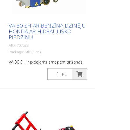
žalūzijas vai pēc jūsu izvēles
VA 30 SH AR BENZĪNA DZINĒJU
HONDA AR HIDRAULISKO
PIEDZIŅU
ARX-707533
Package: Stk. (1Pc.)
VA 30 SH ir pieejams smagiem tīrīšanas
un raupjas tīrīšanas darbiem. Pateicoties
hidrauliskajai padevei, mašīna ir
Pc.
manevrējama un viegli vadāma. To
izmanto visur, kur liela apjoma betona
atjaunošana, betona vircas, netīrumu
garozas vai plastmasas pārklājumu
noņemšana ir ikdienas darba sastāvdaļa.
Tas ir noderīgs arī norobežošanas darbos
un gumijas virsmu noņemšanā lidostās.
Katram pielietojumam ir pieejami
piemēroti asmeņi. VA 30 SH ir aprīkots ar