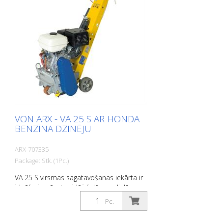
VON ARX - VA 25 S AR HONDA
BENZĪNA DZINĒJU
ARX-707335
Package: Stk. (1Pc.)
VA 25 S virsmas sagatavošanas iekārta ir
ideāli piemērota vidēji lielām un lielām
platībām. VA 25 S ir aprīkota ar vibrāciju
Pc.
slāpēšanas sistēmu un bezgalīgi
regulējamu dziļuma regulēšanas ierīci,