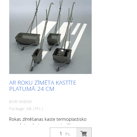
AR ROKU ZĪMĒTA KASTĪTE
PLATUMĀ: 24 CM
BOR-504269
Package: Stk. (1Pc.)
Rokas zīmēšanas kaste termoplastisko
un auksto plastmasas materiālu
uzklāšanai. Platums: 24 cm
Pc.