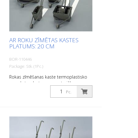
AR ROKU ZĪMĒTAS KASTES
PLATUMS: 20 CM
BOR-110446
Package: Stk. (1Pc.)
Rokas zīmēšanas kaste termoplastisko
un auksto plastmasas materiālu
uzklāšanai. Platums: 20 cm
Pc.