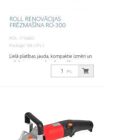
ROLL RENOVĀCIJAS
FRĒZMAŠĪNA RO-300
ROL-1716800
Package: Stk. (1Pc.)
Lielā platības jauda, kompaktie izmēri un
nelielais svars padara šo mašīnu par
ideālu palīgu visās būvlaukumos.
Pc.
Inovatīvas sastāvdaļas nosaka jaunus
standartus šajā klasē. - bezkondensatoru
motors - zems salmu patēriņš - mīksta
iedarbināšana - regulējams
kontaktspiediens - salokāms jūgstienis -
integrēta putekļu nosūcēja ierīce - darba
stundu skaitītājs tehniskie dati: Jauda:
2200 vati / 230 V Ātrums: 1650 apgr./min
svars: 63 kg Darba platums: 300 mm