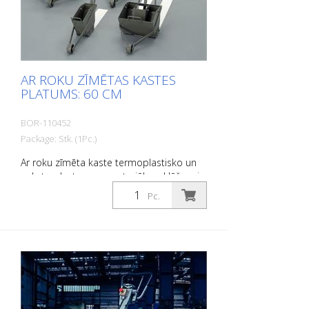
AR ROKU ZĪMĒTAS KASTES
PLATUMS: 60 CM
BOR-110452
Package: Stk. (1Pc.)
Ar roku zīmēta kaste termoplastisko un
auksto plastmasas materiālu uzklāšanai.
Platums: 60 cm
Pc.