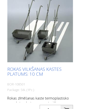
ceļa apzīmējumu, kuru biezums ir 1
milimetrs un platums 200 milimetri.
Borum® LineEraser ir kompakts un viegli
manevrējams. Griešanas galvu, kas
aprīkota ar trim nažiem, darbina dubulta
siksna. - Lai noņemtu plānus slāņus
(piemēram, aukstās krāsas marķējumus),
izmantojiet 48 asmeņu karbīda nazi. -
Biezāku slāņu (piemēram, termoplastikas)
noņemšanai izmantojiet 24 tapu karbīda
nazi. Darba platums: līdz 25 cm (10 collas)
Dzinējs: Briggs & Stratton, 13,5 ZS (10 Kw).
Komplektā ietilpst galva ar 3 x 24 tapu
karbīda nažiem.
ROKAS VILKŠANAS KASTES
PLATUMS: 10 CM
BOR-108501
Package: Stk. (1Pc.)
Rokas zīmēšanas kaste termoplastisko
un auksto plastmasas materiālu
uzklāšanai. Platums: 10 cm