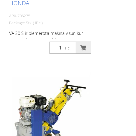
HONDA
ARX-706275
Package: Stk. (1Pc.)
VA 30 S ir piemērota mašīna visur, kur
nepieciešams apstrādāt virsmas ar
raupjumu, rievām, tīrīt vai dekoriferēt.
Pc.
Bezgalīgi regulējamā dziļuma regulēšanas
ierīce nodrošina optimālu pielāgošanos
augsnes apstākļiem. Vibrāciju slāpēšanas
sistēma, kā arī augsts darba komforts
nodrošina patīkamu un efektīvu darbu.
Tās padara VA 30 S par virsmas
sagatavošanas mašīnu vissmagākajiem
darbiem. Katram lietojumam ir piemēroti
asmeņu komplekti. Svars: aptuveni 140 -
180 kg (300 - 400 lbs) Darbība: Benzīna
Honda Jauda: 6,0 kW Darba platums: 300
mm (12'') Attālums līdz sienai: 90 mm
(3,5'') Izmēri: 1 355 x 555 x 1 090 mm (53 x
22 x 43'') Standarta piederumi: 8-sānu