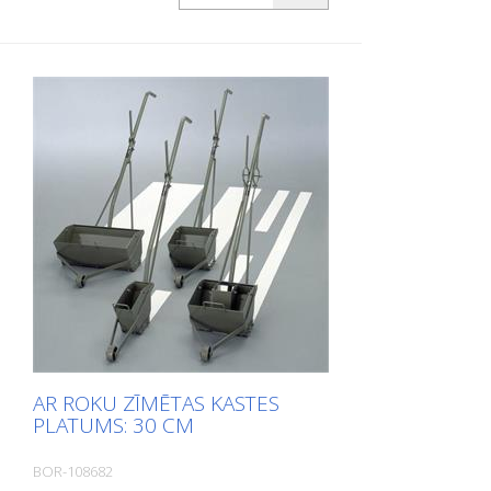
AR ROKU ZĪMĒTAS KASTES
PLATUMS: 30 CM
BOR-108682