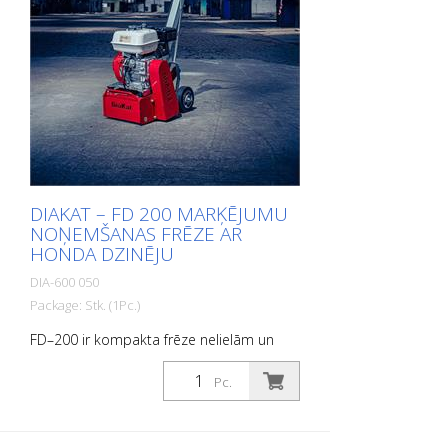
DIAKAT – FD 200 MARĶĒJUMU
NOŅEMŠANAS FRĒZE AR
HONDA DZINĒJU
DIA-600 050
Package: Stk. (1Pc.)
FD–200 ir kompakta frēze nelielām un
vidēji lielām virsmām. Tās zemais
smaguma centrs nodrošina ātru un
Pc.
vienmērīgu darbu. To var aprīkot ar
zvaigžņveida frēzēm vai uz vārpstām
uzstādītām nofrēzēšanas frēzēm. Tā ir