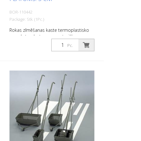
BOR-110442
Package: Stk. (1Pc.)
Rokas zīmēšanas kaste termoplastisko
un auksto plastmasas materiālu
uzklāšanai. Platums: 5 cm
Pc.