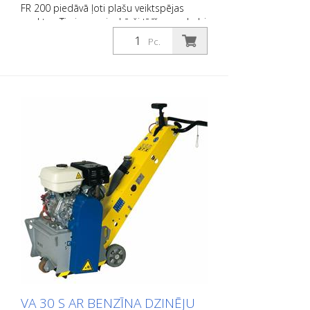
FR 200 piedāvā ļoti plašu veiktspējas
spektru. Tie ir gan vienkārši tīrīšanas darbi,
gan sarežģīti ceļu marķēšanas darbi.
Pc.
Pateicoties tā kompaktajam izmēram un
vadāmībai, tas ļauj ļoti precīzi apstrādāt
mazas un vidēja izmēra platības
iekštelpās un ārpus telpām. Bungas var
aprīkot ar dažāda veida lamelēm. Bungas
nomaiņu var veikt aptuveni 2 minūtēs. Tas
padara FR 200 par ideālu mašīnu ātrai un
daudzveidīgai lietošanai. Tā ir pieejama kā
benzīna vai elektriskā mašīna. Sānu frēzi
nedrīkst darbināt kopā ar galveno cilindru
(attiecas tikai uz 1,5 kW motoru). Ļoti
pārbaudīts kā marķēšanas uzņēmumu
marķēšanas frēze. Darba platums: 200
mm
VA 30 S AR BENZĪNA DZINĒJU