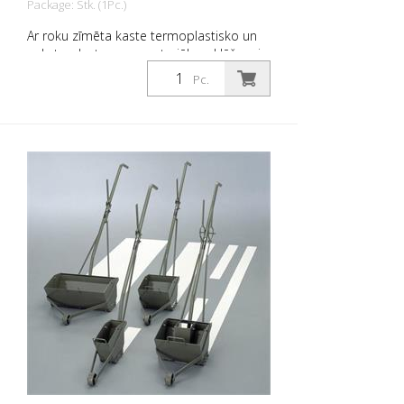
Package: Stk. (1Pc.)
Ar roku zīmēta kaste termoplastisko un
auksto plastmasas materiālu uzklāšanai.
Platums: 30 cm
Pc.