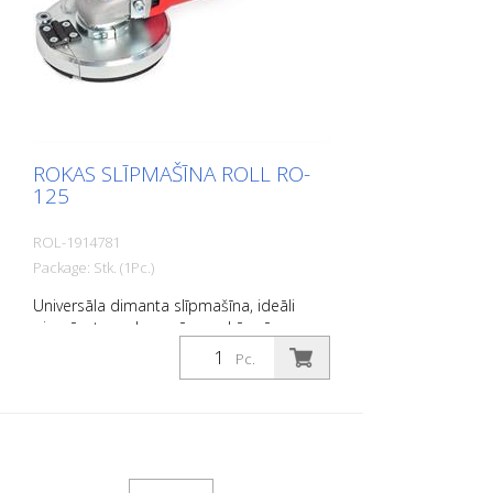
ROKAS SLĪPMAŠĪNA ROLL RO-
125
ROL-1914781
Package: Stk. (1Pc.)
Universāla dimanta slīpmašīna, ideāli
piemērota malu zonām un kāpnēm.
Visiem slīpēšanas un frēzēšanas darbiem.
Pc.
Ar plašu piederumu klāstu. Ietver
sūknēšanas ierīci celtniecības putekļu
nosūcēja pieslēgšanai. Tehniskie dati:
Motora jauda: 1530 vati, 230 volti Ātrums:
3400 - 8000 apgr./min bez regulēšanas
Svars: 4,5 kg Darba platums: 125 mm