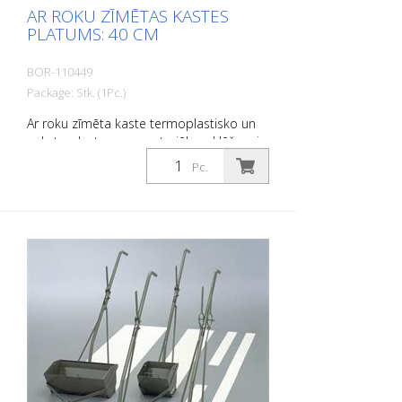
AR ROKU ZĪMĒTAS KASTES
PLATUMS: 40 CM
BOR-110449
Package: Stk. (1Pc.)
Ar roku zīmēta kaste termoplastisko un
auksto plastmasas materiālu uzklāšanai.
Platums: 40 cm
Pc.