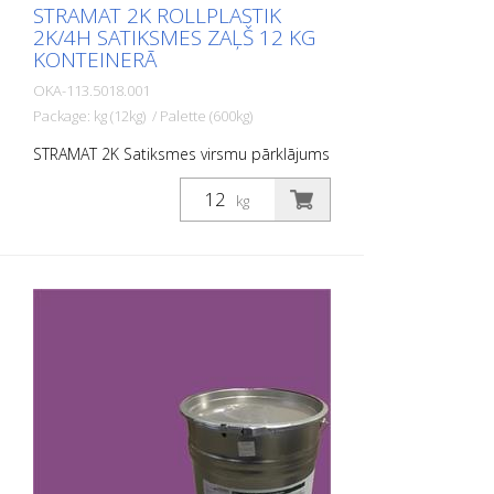
STRAMAT 2K ROLLPLASTIK
2K/4H SATIKSMES ZAĻŠ 12 KG
KONTEINERĀ
OKA-113.5018.001
Package: kg (12kg) / Palette (600kg)
STRAMAT 2K Satiksmes virsmu pārklājums
ir reaktīva daudzkomponentu aukstā
plastmasas sistēma ar izcilu
kg
nodilumizturību un augstu pretslīdes
spēju. Ar STRAMAT 2K Satiksmes virsmu
pārklājumu izgatavotās marķējuma
virsmas ir pastāvīgi elastīgas,
netermoplastiskas, kā arī izturīgas pret
laikapstākļiem un ar ilgu kalpošanas laiku.
PIELIETOJUMA JOMAS: STRAMAT 2C
Satiksmes virsmu pārklājums galvenokārt
tiek izmantots lielu platību marķēšanas
virsmām, piemēram, veloceliņiem,
satiksmes saliņām un daudzfunkcionālām
joslām.