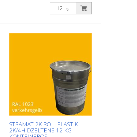
ir reaktīva daudzkomponentu aukstā
plastmasas sistēma ar izcilu
kg
nodilumizturību un augstu pretslīdes
spēju. Ar STRAMAT 2C Satiksmes virsmu
pārklājumu izgatavotās marķējuma
virsmas ir pastāvīgi elastīgas,
netermoplastiskas, kā arī izturīgas pret
laikapstākļiem un tām ir ilgs kalpošanas
laiks. PIEMĒROŠANAS JOMAS: STRAMAT 2C
Satiksmes virsmu pārklājums galvenokārt
tiek izmantots lielu platību marķēšanas
virsmām, piemēram, veloceliņiem,
satiksmes saliņām un daudzfunkcionālām
joslām.
STRAMAT 2K ROLLPLASTIK
2K/4H DZELTENS 12 KG
KONTEINEROS