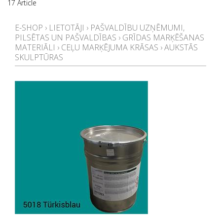
17 Article
E-SHOP
›
LIETOTĀJI
›
PAŠVALDĪBU UZŅĒMUMI,
PILSĒTAS UN PAŠVALDĪBAS
›
GRĪDAS MARĶĒŠANAS
MATERIĀLI
›
CEĻU MARĶĒJUMA KRĀSAS
›
AUKSTĀS
SKULPTŪRAS