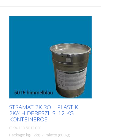
STRAMAT 2C Satiksmes virsmu pārklājumu
izgatavotās marķējuma virsmas ir
pastāvīgi elastīgas, netermoplastiskas,
izturīgas pret laikapstākļiem un ar ilgu
kalpošanas laiku. PIELIETOJUMA JOMAS:
STRAMAT 2C Satiksmes virsmu pārklājums
galvenokārt tiek izmantots lielu platību
marķēšanas virsmām, piemēram,
veloceliņiem, satiksmes saliņām un
daudzfunkcionālām joslām.
STRAMAT 2K ROLLPLASTIK
2K/4H DEBESZILS, 12 KG
KONTEINEROS
OKA-113.5012.001
Package: kg (12kg) / Palette (600kg)