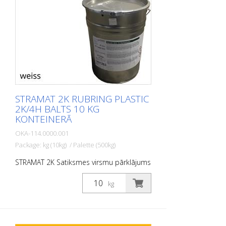
veloceliņiem, satiksmes saliņām un
daudzfunkcionālām joslām.
STRAMAT 2K RUBRING PLASTIC
2K/4H BALTS 10 KG
KONTEINERĀ
OKA-114.0000.001
Package: kg (10kg) / Palette (500kg)
STRAMAT 2K Satiksmes virsmu pārklājums
ir reaktīva daudzkomponentu aukstā
plastmasas sistēma ar izcilu
kg
nodilumizturību un augstu pretslīdes
spēju. Ar STRAMAT 2C Satiksmes virsmu
pārklājumu izgatavotās marķējuma
virsmas ir pastāvīgi elastīgas,