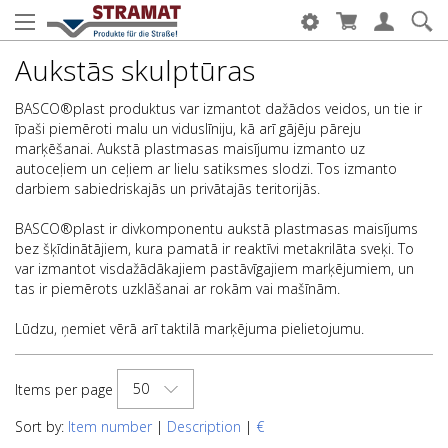
Aukstās skulptūras
BASCO®plast produktus var izmantot dažādos veidos, un tie ir
īpaši piemēroti malu un viduslīniju, kā arī gājēju pāreju
marķēšanai. Aukstā plastmasas maisījumu izmanto uz
autoceļiem un ceļiem ar lielu satiksmes slodzi. Tos izmanto
darbiem sabiedriskajās un privātajās teritorijās.
BASCO®plast ir divkomponentu aukstā plastmasas maisījums
bez šķīdinātājiem, kura pamatā ir reaktīvi metakrilāta sveķi. To
var izmantot visdažādākajiem pastāvīgajiem marķējumiem, un
tas ir piemērots uzklāšanai ar rokām vai mašīnām.
Lūdzu, ņemiet vērā arī taktilā marķējuma pielietojumu.
50
Items per page
Sort by:
Item number
|
Description
|
€