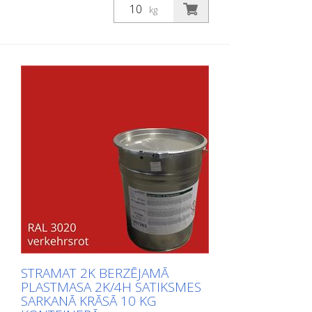
plastmasas sistēma ar izcilu
kg
nodilumizturību un augstu pretslīdes
spēju. Ar STRAMAT 2C Satiksmes virsmu
pārklājumu izgatavotās marķējuma
virsmas ir pastāvīgi elastīgas,
netermoplastiskas, kā arī izturīgas pret
laikapstākļiem un tām ir ilgs kalpošanas
laiks. PIEMĒROŠANAS JOMAS: STRAMAT 2C
Satiksmes virsmu pārklājums galvenokārt
tiek izmantots lielu platību marķēšanas
virsmām, piemēram, veloceliņiem,
satiksmes saliņām un daudzfunkcionālām
joslām.
STRAMAT 2K BERZĒJAMĀ
PLASTMASA 2K/4H SATIKSMES
SARKANĀ KRĀSĀ 10 KG