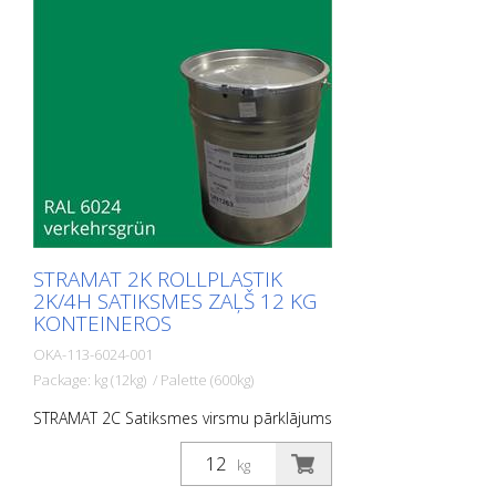
laiks. PIEMĒROŠANAS JOMAS: STRAMAT 2C
Satiksmes virsmu pārklājums galvenokārt
tiek izmantots lielu platību marķēšanas
virsmām, piemēram, veloceliņiem,
satiksmes saliņām un daudzfunkcionālām
joslām.
STRAMAT 2K ROLLPLASTIK
2K/4H SATIKSMES ZAĻŠ 12 KG
KONTEINEROS
OKA-113-6024-001
Package: kg (12kg) / Palette (600kg)
STRAMAT 2C Satiksmes virsmu pārklājums
ir reaktīva daudzkomponentu aukstā
plastmasas sistēma ar izcilu
kg
nodilumizturību un augstu saķeri. Ar