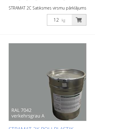
STRAMAT 2C Satiksmes virsmu pārklājums
ir reaktīva daudzkomponentu aukstā
plastmasas sistēma ar izcilu
kg
nodilumizturību un augstu saķeri. Ar
STRAMAT 2C Satiksmes virsmu pārklājumu
izgatavotās marķējuma virsmas ir
pastāvīgi elastīgas, netermoplastiskas,
izturīgas pret laikapstākļiem un ar ilgu
kalpošanas laiku. PIELIETOJUMA JOMAS:
STRAMAT 2C Satiksmes virsmu pārklājums
galvenokārt tiek izmantots lielu platību
marķēšanas virsmām, piemēram,
veloceliņiem, satiksmes saliņām un
daudzfunkcionālām joslām.