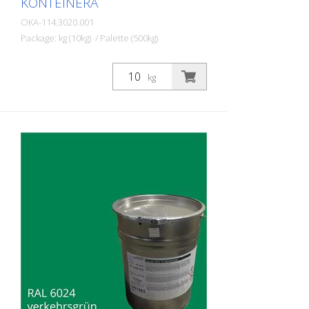
KONTEINERĀ
OKA-114.3020.001
Package: kg (10kg) / Palette (500kg)
STRAMAT 2K Satiksmes virsmu pārklājums
ir reaktīva daudzkomponentu aukstā
kg
plastmasas sistēma ar izcilu
nodilumizturību un augstu pretslīdes
spēju. Ar STRAMAT 2C Satiksmes virsmu
pārklājumu izgatavotās marķējuma
virsmas ir pastāvīgi elastīgas,
netermoplastiskas, kā arī izturīgas pret
laikapstākļiem un tām ir ilgs kalpošanas
laiks. PIEMĒROŠANAS JOMAS: STRAMAT 2C
Satiksmes virsmu pārklājums galvenokārt
tiek izmantots lielu platību marķēšanas
virsmām, piemēram, veloceliņiem,
satiksmes saliņām un daudzfunkcionālām
joslām.