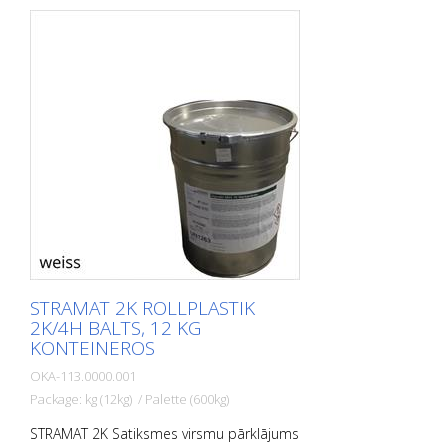
virsmas ir pastāvīgi elastīgas,
netermoplastiskas, kā arī izturīgas pret
laikapstākļiem un tām ir ilgs kalpošanas
laiks. PIEMĒROŠANAS JOMAS: STRAMAT 2C
Satiksmes virsmu pārklājums galvenokārt
tiek izmantots lielu platību marķēšanas
virsmām, piemēram, veloceliņiem,
satiksmes saliņām un daudzfunkcionālām
joslām.
STRAMAT 2K ROLLPLASTIK
2K/4H BALTS, 12 KG
KONTEINEROS
OKA-113.0000.001
Package: kg (12kg) / Palette (600kg)
STRAMAT 2K Satiksmes virsmu pārklājums