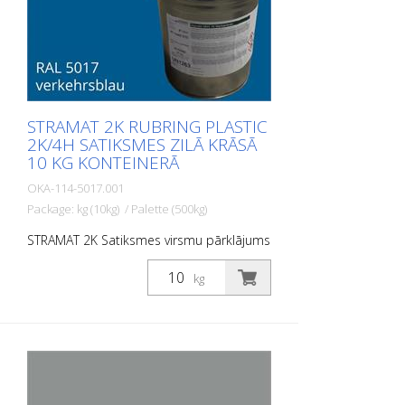
STRAMAT 2K RUBRING PLASTIC
2K/4H SATIKSMES ZILĀ KRĀSĀ
10 KG KONTEINERĀ
OKA-114-5017.001
Package: kg (10kg) / Palette (500kg)
STRAMAT 2K Satiksmes virsmu pārklājums
ir reaktīva daudzkomponentu aukstā
plastmasas sistēma ar izcilu
kg
nodilumizturību un augstu pretslīdes
spēju. Ar STRAMAT 2C Satiksmes virsmu
pārklājumu izgatavotās marķējuma
virsmas ir pastāvīgi elastīgas,
netermoplastiskas, kā arī izturīgas pret
laikapstākļiem un tām ir ilgs kalpošanas
laiks. PIEMĒROŠANAS JOMAS: STRAMAT 2C