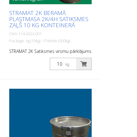
STRAMAT 2K BERAMĀ
PLASTMASA 2K/4H SATIKSMES
ZAĻŠ 10 KG KONTEINERĀ
OKA-114.6024.001
Package: kg (10kg) / Palette (500kg)
STRAMAT 2K Satiksmes virsmu pārklājums
ir reaktīva daudzkomponentu aukstā
plastmasas sistēma ar izcilu
kg
nodilumizturību un augstu pretslīdes
spēju. Ar STRAMAT 2C Satiksmes virsmu
pārklājumu izgatavotās marķējuma
virsmas ir pastāvīgi elastīgas,
netermoplastiskas, kā arī izturīgas pret
laikapstākļiem un tām ir ilgs kalpošanas
laiks. PIEMĒROŠANAS JOMAS: STRAMAT 2C
Satiksmes virsmu pārklājums galvenokārt
tiek izmantots lielu platību marķēšanas
virsmām, piemēram, veloceliņiem,
satiksmes saliņām un daudzfunkcionālām
joslām.