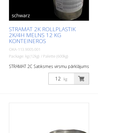
STRAMAT 2K ROLLPLASTIK
2K/4H MELNS 12 KG
KONTEINEROS
OKA-113.9005.001
Package: kg (12kg) / Palette (600kg)
STRAMAT 2C Satiksmes virsmu pārklājums
ir reaktīva daudzkomponentu aukstā
plastmasas sistēma ar izcilu
kg
nodilumizturību un augstu saķeri. Ar
STRAMAT 2C Satiksmes virsmu pārklājumu
izgatavotās marķējuma virsmas ir
pastāvīgi elastīgas, netermoplastiskas,
izturīgas pret laikapstākļiem un ar ilgu
kalpošanas laiku. PIELIETOJUMA JOMAS:
STRAMAT 2C Satiksmes virsmu pārklājums
galvenokārt tiek izmantots lielu platību
marķēšanas virsmām, piemēram,