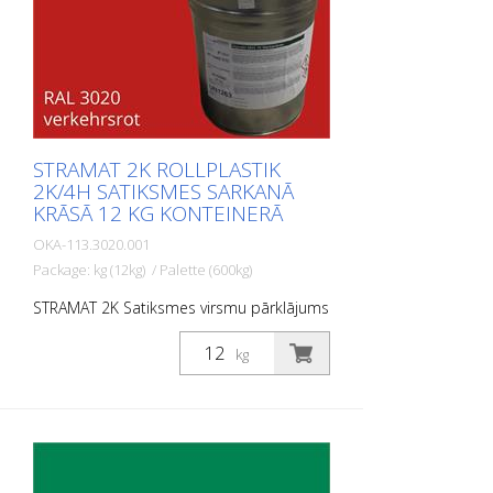
joslām.
STRAMAT 2K ROLLPLASTIK
2K/4H SATIKSMES SARKANĀ
KRĀSĀ 12 KG KONTEINERĀ
OKA-113.3020.001
Package: kg (12kg) / Palette (600kg)
STRAMAT 2K Satiksmes virsmu pārklājums
ir reaktīva daudzkomponentu aukstā
plastmasas sistēma ar izcilu
kg
nodilumizturību un augstu pretslīdes
spēju. Ar STRAMAT 2C Satiksmes virsmu
pārklājumu izgatavotās marķējuma
virsmas ir pastāvīgi elastīgas,
netermoplastiskas, kā arī izturīgas pret
laikapstākļiem un tām ir ilgs kalpošanas