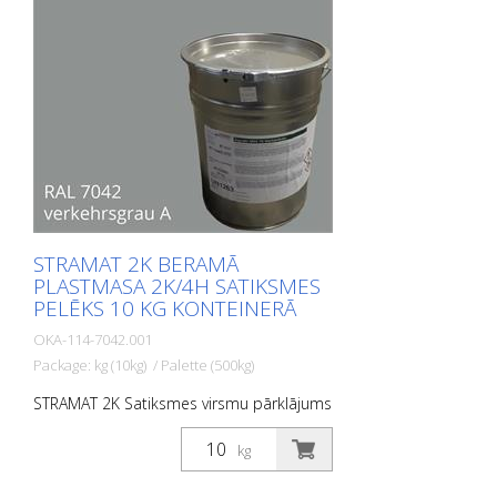
Satiksmes virsmu pārklājums galvenokārt
tiek izmantots lielu platību marķēšanas
virsmām, piemēram, veloceliņiem,
satiksmes saliņām un daudzfunkcionālām
joslām.
STRAMAT 2K BERAMĀ
PLASTMASA 2K/4H SATIKSMES
PELĒKS 10 KG KONTEINERĀ
OKA-114-7042.001
Package: kg (10kg) / Palette (500kg)
STRAMAT 2K Satiksmes virsmu pārklājums
ir reaktīva daudzkomponentu aukstā
plastmasas sistēma ar izcilu
kg
nodilumizturību un augstu pretslīdes
spēju. Ar STRAMAT 2C Satiksmes virsmu