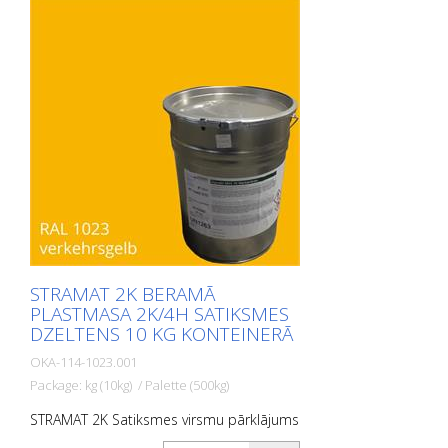
netermoplastiskas, kā arī izturīgas pret
laikapstākļiem un tām ir ilgs kalpošanas
laiks. PIEMĒROŠANAS JOMAS: STRAMAT 2C
Satiksmes virsmu pārklājums galvenokārt
tiek izmantots lielu platību marķēšanas
virsmām, piemēram, veloceliņiem,
satiksmes saliņām un daudzfunkcionālām
joslām.
STRAMAT 2K BERAMĀ
PLASTMASA 2K/4H SATIKSMES
DZELTENS 10 KG KONTEINERĀ
OKA-114-1023.001
Package: kg (10kg) / Palette (500kg)
STRAMAT 2K Satiksmes virsmu pārklājums
ir reaktīva daudzkomponentu aukstā