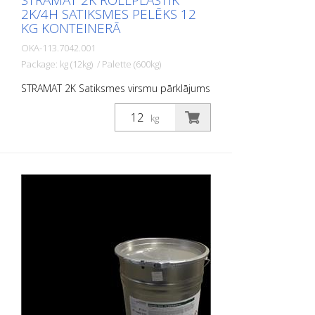
STRAMAT 2K ROLLPLASTIK
2K/4H SATIKSMES PELĒKS 12
KG KONTEINERĀ
OKA-113.7042.001
Package: kg (12kg) / Palette (600kg)
STRAMAT 2K Satiksmes virsmu pārklājums
ir reaktīva daudzkomponentu aukstā
plastmasas sistēma ar izcilu
kg
nodilumizturību un augstu pretslīdes
spēju. Ar STRAMAT 2K Satiksmes virsmu
pārklājumu izgatavotās marķējuma
virsmas ir pastāvīgi elastīgas,
netermoplastiskas, kā arī izturīgas pret
laikapstākļiem un ar ilgu kalpošanas laiku.
PIELIETOJUMA JOMAS: STRAMAT 2C
Satiksmes virsmu pārklājums galvenokārt
tiek izmantots lielu platību marķēšanas
virsmām, piemēram, veloceliņiem,
satiksmes saliņām un daudzfunkcionālām
joslām.