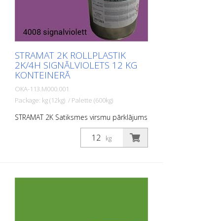
STRAMAT 2K ROLLPLASTIK
2K/4H SIGNĀLVIOLETS 12 KG
KONTEINERĀ
OKA-113.M000.001
Package: kg (12kg) / Palette (600kg)
STRAMAT 2K Satiksmes virsmu pārklājums
ir reaktīva daudzkomponentu aukstā
plastmasas sistēma ar izcilu
kg
nodilumizturību un augstu pretslīdes
spēju. Ar STRAMAT 2C Satiksmes virsmu
pārklājumu izgatavotās marķējuma
virsmas ir pastāvīgi elastīgas,
netermoplastiskas, kā arī izturīgas pret
laikapstākļiem un tām ir ilgs kalpošanas
laiks. PIEMĒROŠANAS JOMAS: STRAMAT 2C
Satiksmes virsmu pārklājums galvenokārt