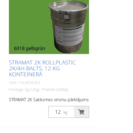
tiek izmantots lielu platību marķēšanas
virsmām, piemēram, veloceliņiem,
satiksmes saliņām un daudzfunkcionālām
joslām.
STRAMAT 2K ROLLPLASTIC
2K/4H BALTS, 12 KG
KONTEINERĀ
OKA-113.6018.001
Package: kg (12kg) / Palette (600kg)
STRAMAT 2K Satiksmes virsmu pārklājums
ir reaktīva daudzkomponentu aukstā
plastmasas sistēma ar izcilu
kg
nodilumizturību un augstu pretslīdes
spēju. Ar STRAMAT 2C Satiksmes virsmu
pārklājumu izgatavotās marķējuma