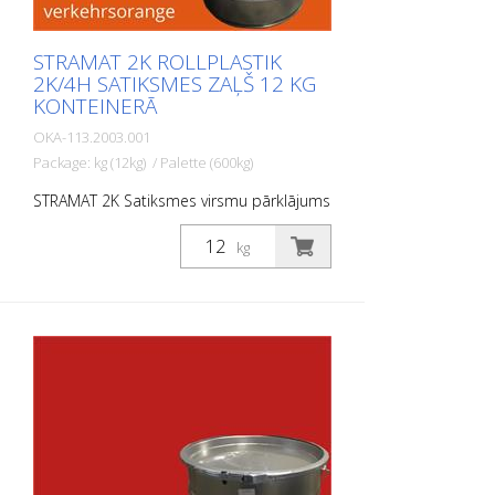
STRAMAT 2K ROLLPLASTIK
2K/4H SATIKSMES ZAĻŠ 12 KG
KONTEINERĀ
OKA-113.2003.001
Package: kg (12kg) / Palette (600kg)
STRAMAT 2K Satiksmes virsmu pārklājums
ir reaktīva daudzkomponentu aukstā
plastmasas sistēma ar izcilu
kg
nodilumizturību un augstu pretslīdes
spēju. Ar STRAMAT 2K Satiksmes virsmu
pārklājumu izgatavotās marķējuma
virsmas ir pastāvīgi elastīgas,
netermoplastiskas, kā arī izturīgas pret
laikapstākļiem un ar ilgu kalpošanas laiku.
PIELIETOJUMA JOMAS: STRAMAT 2C
Satiksmes virsmu pārklājums galvenokārt
tiek izmantots lielu platību marķēšanas
virsmām, piemēram, veloceliņiem,
satiksmes saliņām un daudzfunkcionālām