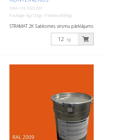
OKA-113.1023.001
Package: kg (12kg) / Palette (600kg)
STRAMAT 2K Satiksmes virsmu pārklājums
ir reaktīva daudzkomponentu aukstā
plastmasas sistēma ar izcilu
kg
nodilumizturību un augstu pretslīdes
spēju. Ar STRAMAT 2K Satiksmes virsmu
pārklājumu izgatavotās marķējuma
virsmas ir pastāvīgi elastīgas,
netermoplastiskas, kā arī izturīgas pret
laikapstākļiem un ar ilgu kalpošanas laiku.
PIELIETOJUMA JOMAS: STRAMAT 2C
Satiksmes virsmu pārklājums galvenokārt
tiek izmantots lielu platību marķēšanas
virsmām, piemēram, veloceliņiem,
satiksmes saliņām un daudzfunkcionālām
joslām.