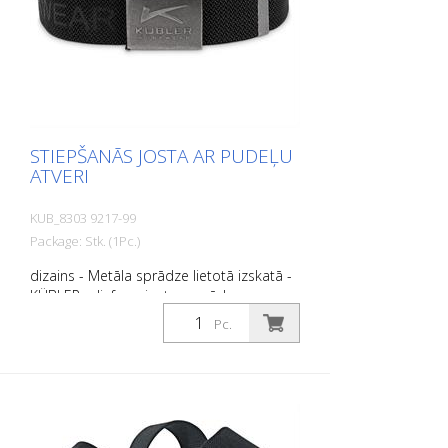
STIEPŠANĀS JOSTA AR PUDEĻU
ATVERI
KUB_8303 9217-99
Package: Stk. (1Pc.)
dizains - Metāla sprādze lietotā izskatā -
KÜBLER reljefs uz jostas sprādzes un
siksnas Funkcija - Aizdare ar integrētu
Pc.
pudeļu atvērēju - Somas siksna ar augstu
elastības pakāpi maksimālam komfortam
un ideālai pieguļošanai - Kopējais garums:
135 cm - Regulējams pēc individuāla
garuma