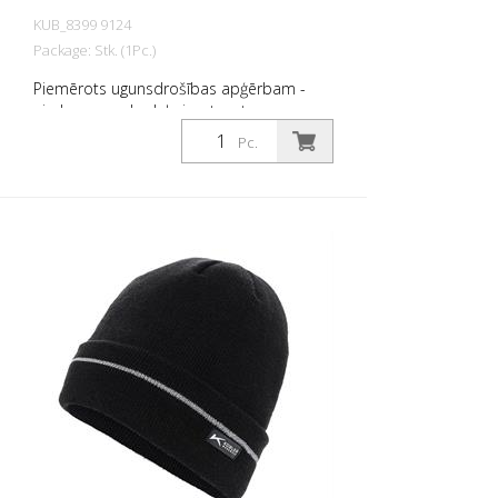
KUB_8399 9124
Package: Stk. (1Pc.)
Piemērots ugunsdrošības apģērbam -
aizdare un gala daļa izgatavotas no
poliamīda 6.6 - izturīgs pret liesmām -
Pc.
Platums: 38 mm - Elastība mehāniskās
stiepšanās dēļ - Testēts saskaņā ar EN
ISO 15797