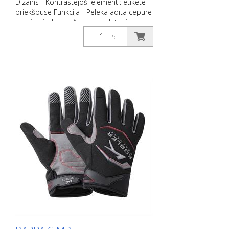
Dizains - Kontrastējoši elementi: etiķete
priekšpusē Funkcija - Pelēka adīta cepure
ar raibu izskatu - Apvals ar platu rievotu
aproci - Klasisks piegriezums - No
Pc.
iekšpuses oderēta ar vilnas audumu -
Iekšējā odere: 100% poliesteris