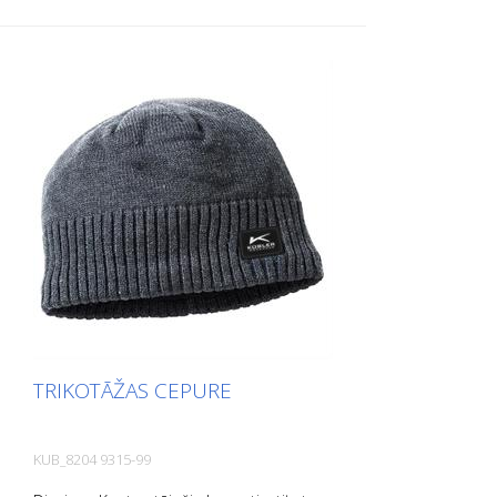
elastības pakāpi maksimālam komfortam
un ideālai pieguļošanai - Kopējais garums:
135 cm - Regulējams pēc individuāla
garuma
TRIKOTĀŽAS CEPURE
KUB_8204 9315-99