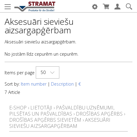
Aksesuāri sieviešu
aizsargapģērbam
Aksesuāri sieviešu aizsargapģērbam.
No jostām līdz cepurēm un cepurēm.
50
Items per page
Sort by:
Item number
|
Description
|
€
7 Article
E-SHOP
›
LIETOTĀJI
›
PAŠVALDĪBU UZŅĒMUMI,
PILSĒTAS UN PAŠVALDĪBAS
›
DROŠĪBAS APĢĒRBS
›
DROŠĪBAS APĢĒRBS SIEVIETĒM
›
AKSESUĀRI
SIEVIEŠU AIZSARGAPĢĒRBAM