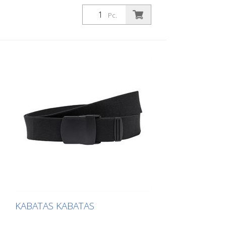
piederumu uzglabāšanai. - Liels
instrumentu nodalījums - Pievienotie
Pc.
mazāki nodalījumi - cilpas praktiskai
piestiprināšanai pie jostas - izgatavots no
CORDURA®, kas nodrošina ilgu izturību -
ar fiksatoriem nostiprināti kravas punkti -
iepakots pa pāriem
KABATAS KABATAS