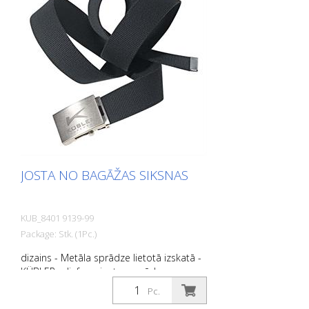
JOSTA NO BAGĀŽAS SIKSNAS
KUB_8401 9139-99
Package: Stk. (1Pc.)
dizains - Metāla sprādze lietotā izskatā -
KÜBLER reljefs uz jostas sprādzes un
siksnas Funkcija - Aizdare ar integrētu
Pc.
pudeļu atvērēju - Somas siksna ar augstu