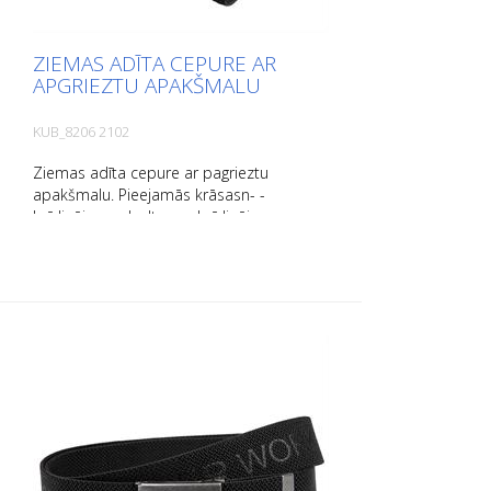
ZIEMAS ADĪTA CEPURE AR
APGRIEZTU APAKŠMALU
KUB_8206 2102
Ziemas adīta cepure ar pagrieztu
apakšmalu. Pieejamās krāsasn- -
brīdinājuma dzeltena - brīdinājuma
oranžā - melns