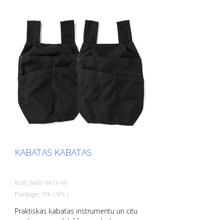
KABATAS KABATAS
KUB_8403 9413-99
Package: Stk. (1Pc.)
Praktiskas kabatas instrumentu un citu